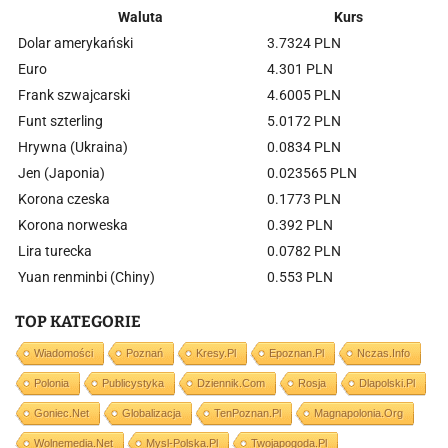
Waluta
Kurs
Dolar amerykański
3.7324 PLN
Euro
4.301 PLN
Frank szwajcarski
4.6005 PLN
Funt szterling
5.0172 PLN
Hrywna (Ukraina)
0.0834 PLN
Jen (Japonia)
0.023565 PLN
Korona czeska
0.1773 PLN
Korona norweska
0.392 PLN
Lira turecka
0.0782 PLN
Yuan renminbi (Chiny)
0.553 PLN
TOP KATEGORIE
Wiadomości
Poznań
Kresy.pl
Epoznan.pl
Nczas.info
Polonia
Publicystyka
Dziennik.com
Rosja
Dlapolski.pl
Goniec.net
Globalizacja
TenPoznan.pl
Magnapolonia.org
Wolnemedia.net
Mysl-Polska.pl
Twojapogoda.pl