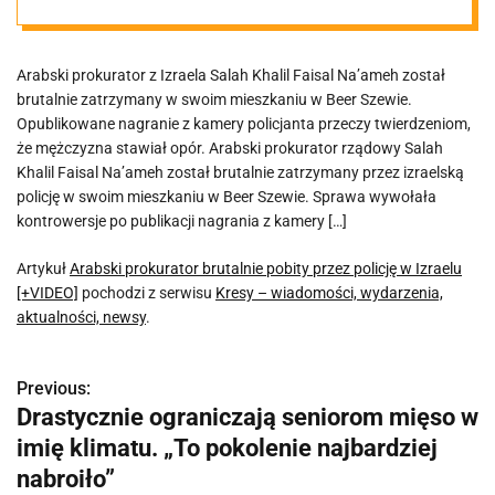
policję w
Arabski prokurator z Izraela Salah Khalil Faisal Na’ameh został
Izraelu
brutalnie zatrzymany w swoim mieszkaniu w Beer Szewie.
Opublikowane nagranie z kamery policjanta przeczy twierdzeniom,
[+VIDEO]
że mężczyzna stawiał opór. Arabski prokurator rządowy Salah
Khalil Faisal Na’ameh został brutalnie zatrzymany przez izraelską
policję w swoim mieszkaniu w Beer Szewie. Sprawa wywołała
kontrowersje po publikacji nagrania z kamery […]
Artykuł
Arabski prokurator brutalnie pobity przez policję w Izraelu
[+VIDEO]
pochodzi z serwisu
Kresy – wiadomości, wydarzenia,
aktualności, newsy
.
Previous:
N
Drastycznie ograniczają seniorom mięso w
a
imię klimatu. „To pokolenie najbardziej
w
nabroiło”