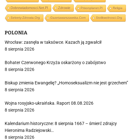
Dobrewiadomosci.net.pl
Zdrowie
Prisonplanet.pl
Religia
Sekrety-Zdrowia.org
Gazetawarszawska.com
Stolikwolnosci.org
POLONIA
Wrocław: zasnęła w taksówce. Kazach ją zgwałcił
8 sierpnia 2026
Bohater Czerwonego Krzyża oskarżony o zabójstwo
8 sierpnia 2026
Biskup zmienia Ewangelię? „Homoseksualizm nie jest grzechem”
8 sierpnia 2026
Wojna rosyjsko-ukraińska. Raport 08.08.2026
8 sierpnia 2026
Kalendarium historyczne: 8 sierpnia 1667 – śmierć zdrajcy
Hieronima Radziejowski…
8 sierpnia 2026