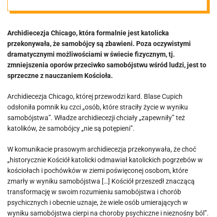
samobójcy idą
Archidiecezja Chicago, która formalnie jest katolicka
do nieba
przekonywała, że samobójcy są zbawieni. Poza oczywistymi
dramatycznymi możliwościami w świecie fizycznym, tj.
zmniejszenia oporów przeciwko samobójstwu wśród ludzi, jest to
sprzeczne z nauczaniem Kościoła.
Archidiecezja Chicago, której przewodzi kard. Blase Cupich
odsłoniła pomnik ku czci „osób, które straciły życie w wyniku
samobójstwa”. Władze archidiecezji chciały „zapewniły” też
katolików, że samobójcy „nie są potępieni”.
W komunikacie prasowym archidiecezja przekonywała, że choć
„historycznie Kościół katolicki odmawiał katolickich pogrzebów w
kościołach i pochówków w ziemi poświęconej osobom, które
zmarły w wyniku samobójstwa […] Kościół przeszedł znaczącą
transformację w swoim rozumieniu samobójstwa i chorób
psychicznych i obecnie uznaje, że wiele osób umierających w
wyniku samobójstwa cierpi na choroby psychiczne i nieznośny ból”.