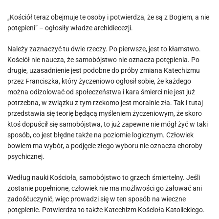
„Kościół teraz obejmuje te osoby i potwierdza, że ​​są z Bogiem, a nie
potępieni” – ogłosiły władze archidiecezji.
Należy zaznaczyć tu dwie rzeczy. Po pierwsze, jest to kłamstwo.
Kościół nie naucza, że samobójstwo nie oznacza potępienia. Po
drugie, uzasadnienie jest podobne do próby zmiana Katechizmu
przez Franciszka, który życzeniowo ogłosił sobie, że każdego
można odizolować od społeczeństwa i kara śmierci nie jest już
potrzebna, w związku z tym rzekomo jest moralnie zła. Tak i tutaj
przedstawia się teorię będącą myśleniem życzeniowym, że skoro
ktoś dopuścił się samobójstwa, to już zapewne nie mógł żyć w taki
sposób, co jest błędne także na poziomie logicznym. Człowiek
bowiem ma wybór, a podjęcie złego wyboru nie oznacza choroby
psychicznej.
Według nauki Kościoła, samobójstwo to grzech śmiertelny. Jeśli
zostanie popełnione, człowiek nie ma możliwości go żałować ani
zadośćuczynić, więc prowadzi się w ten sposób na wieczne
potępienie. Potwierdza to także Katechizm Kościoła Katolickiego.