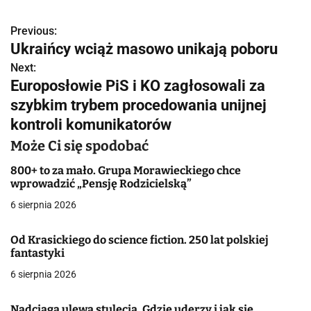
Previous:
N
Ukraińcy wciąż masowo unikają poboru
a
Next:
Europosłowie PiS i KO zagłosowali za
w
szybkim trybem procedowania unijnej
i
kontroli komunikatorów
g
Może Ci się spodobać
a
800+ to za mało. Grupa Morawieckiego chce
wprowadzić „Pensję Rodzicielską”
c
6 sierpnia 2026
j
Od Krasickiego do science fiction. 250 lat polskiej
a
fantastyki
w
6 sierpnia 2026
p
Nadciąga ulewa stulecia. Gdzie uderzy i jak się