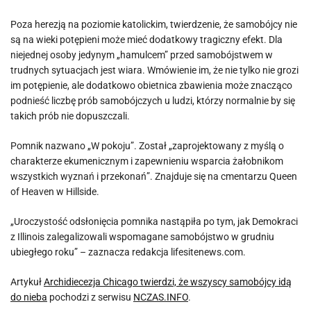
Poza herezją na poziomie katolickim, twierdzenie, że samobójcy nie
są na wieki potępieni może mieć dodatkowy tragiczny efekt. Dla
niejednej osoby jedynym „hamulcem” przed samobójstwem w
trudnych sytuacjach jest wiara. Wmówienie im, że nie tylko nie grozi
im potępienie, ale dodatkowo obietnica zbawienia może znacząco
podnieść liczbę prób samobójczych u ludzi, którzy normalnie by się
takich prób nie dopuszczali.
Pomnik nazwano „W pokoju”. Został „zaprojektowany z myślą o
charakterze ekumenicznym i zapewnieniu wsparcia żałobnikom
wszystkich wyznań i przekonań”. Znajduje się na cmentarzu Queen
of Heaven w Hillside.
„Uroczystość odsłonięcia pomnika nastąpiła po tym, jak Demokraci
z Illinois zalegalizowali wspomagane samobójstwo w grudniu
ubiegłego roku” – zaznacza redakcja lifesitenews.com.
Artykuł
Archidiecezja Chicago twierdzi, że wszyscy samobójcy idą
do nieba
pochodzi z serwisu
NCZAS.INFO
.