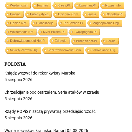
Wiadomości
Poznań
Kresy.pl
Epoznan.pl
Nczas.info
Polonia
Publicystyka
Dziennik.com
Rosja
Dlapolski.pl
Goniec.net
Globalizacja
TenPoznan.pl
Magnapolonia.org
Wolnemedia.net
Mysl-Polska.pl
Twojapogoda.pl
Dobrewiadomosci.net.pl
Zdrowie
Prisonplanet.pl
Religia
Sekrety-Zdrowia.org
Gazetawarszawska.com
Stolikwolnosci.org
POLONIA
Ksiądz wezwał do rekonkwisty Maroka
5 sierpnia 2026
Chrześcijanie pod ostrzałem. Seria ataków w Izraelu
5 sierpnia 2026
Rządy POPiS niszczą prywatną przedsiębiorczość
5 sierpnia 2026
Wojna rosyjsko-ukraińska. Raport 05.08.2026