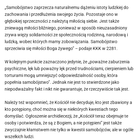
„Samobójstwo zaprzecza naturalnemu dążeniu istoty ludzkiej do
zachowania i przedłużenia swojego życia. Pozostaje ono w
głębokiej sprzeczności z należytą miłością siebie. Jest także
zniewagą miłości bliźniego, ponieważ w sposób nieuzasadniony
zrywa więzy solidarności ze społecznością rodzinną, narodową i
ludzką, wobec których mamy zobowiązania. Samobójstwo
sprzeciwia się miłości Boga żywego” – podaje KKK w 2281.
W kolejnym punkcie zaznaczono jedynie, że „poważne zaburzenia
psychiczne, lęk lub poważny lęk przed trudnościami, cierpieniem lub
torturami mogą umniejszyć odpowiedzialność osoby, która
popełnia samobójstwo”. Jednak nie jest to stwierdzone jako
niepodważalny fakt i nikt nie gwarantuje, że rzeczywiście tak jest.
Należy też wspomnieć, że Kościół nie decyduje, kto jest zbawiony a
kto potępiony, choć można się w niektórych kwestiach tego
domyślać. Ogłoszenie archidiecezji, że „Kościół teraz obejmuje te
osoby i potwierdza, że ​​są z Bogiem, a nie potępieni” jest także
zwyczajnie kłamstwem nie tylko w kwestii samobójców, ale w ogóle
wszelkich ludzi.