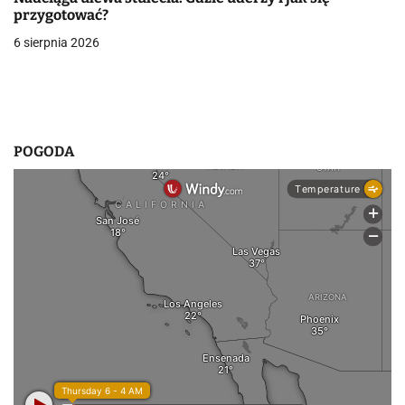
i
przygotować?
6 sierpnia 2026
s
u
POGODA