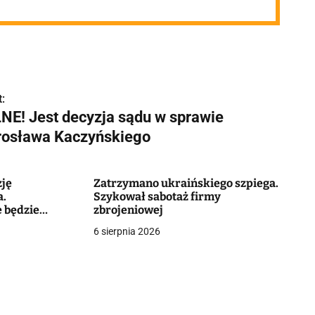
:
LNE! Jest decyzja sądu w sprawie
rosława Kaczyńskiego
zję
Zatrzymano ukraińskiego szpiega.
a.
Szykował sabotaż firmy
e będzie
zbrojeniowej
ycznego
6 sierpnia 2026