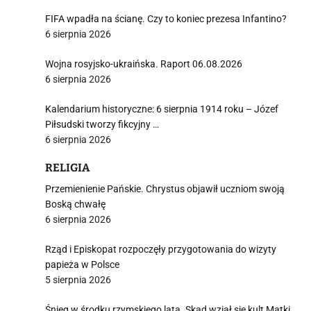
FIFA wpadła na ścianę. Czy to koniec prezesa Infantino?
6 sierpnia 2026
Wojna rosyjsko-ukraińska. Raport 06.08.2026
6 sierpnia 2026
Kalendarium historyczne: 6 sierpnia 1914 roku – Józef
Piłsudski tworzy fikcyjny …
6 sierpnia 2026
RELIGIA
Przemienienie Pańskie. Chrystus objawił uczniom swoją
Boską chwałę
6 sierpnia 2026
Rząd i Episkopat rozpoczęły przygotowania do wizyty
papieża w Polsce
5 sierpnia 2026
Śnieg w środku rzymskiego lata. Skąd wziął się kult Matki