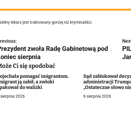
zielny lekarz jest traktowany gorzej niż kryminaliści.
revious:
Next
N
Prezydent zwoła Radę Gabinetową pod
PI
a
koniec sierpnia
Ja
w
Może Ci się spodobać
ojechała pomagać imigrantom.
Sąd zablokował decy
migrant ją zabił, a zwłoki
administracji Trump
g
pakował do walizki
„Ostateczne słowo ni
należało do aktywist
 sierpnia 2026
6 sierpnia 2026
a
sędziego”
c