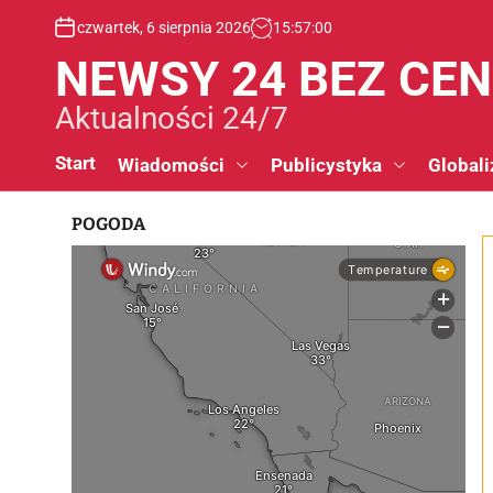
S
czwartek, 6 sierpnia 2026
15
:
57
:
01
k
i
NEWSY 24 BEZ CE
p
t
Aktualności 24/7
o
c
Start
Wiadomości
Publicystyka
Globali
o
n
POGODA
t
e
n
t