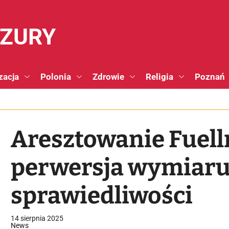
NZURY
zacja
Polonia
Zdrowie
Religia
Poznań
Aresztowanie Fuell
perwersja wymiar
sprawiedliwości
14 sierpnia 2025
News