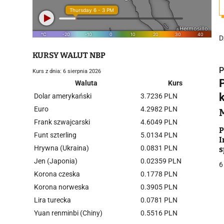
D
KURSY WALUT NBP
P
Kurs z dnia: 6 sierpnia 2026
Waluta
Kurs
Dolar amerykański
3.7236 PLN
Euro
4.2982 PLN
Frank szwajcarski
4.6049 PLN
i
P
Funt szterling
5.0134 PLN
I
Hrywna (Ukraina)
0.0831 PLN
s
Jen (Japonia)
0.02359 PLN
6
Korona czeska
0.1778 PLN
Korona norweska
0.3905 PLN
Lira turecka
0.0781 PLN
j
Yuan renminbi (Chiny)
0.5516 PLN