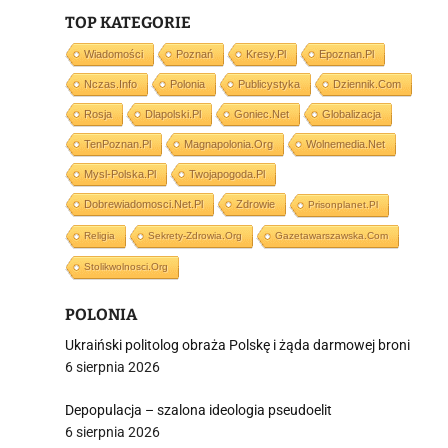
TOP KATEGORIE
Wiadomości
Poznań
Kresy.pl
Epoznan.pl
Nczas.info
Polonia
Publicystyka
Dziennik.com
i
Rosja
Dlapolski.pl
Goniec.net
Globalizacja
TenPoznan.pl
Magnapolonia.org
Wolnemedia.net
Mysl-Polska.pl
Twojapogoda.pl
Dobrewiadomosci.net.pl
Zdrowie
Prisonplanet.pl
Religia
Sekrety-Zdrowia.org
Gazetawarszawska.com
Stolikwolnosci.org
POLONIA
Ukraiński politolog obraża Polskę i żąda darmowej broni
6 sierpnia 2026
Depopulacja – szalona ideologia pseudoelit
6 sierpnia 2026