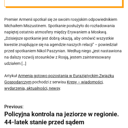
Związku
Premier Armenii spotkał się ze swoim rosyjskim odpowiednikiem
Gospodarczym
Michaiłem Miszustinem. Spotkanie posłużyło do rozładowania
napiętej ostatnio atmosfery między Erywaniem a Moskwą.
„Dzisiejsze spotkanie jest dobrą okazją, aby omówić wszystkie
kwestie znajdujące się na agendzie naszych relacji” – powiedział
przed spotkaniem Nikol Paszynian. Według niego „jest nastawiona
na dalszy rozwój stosunków z Rosją, jestem zainteresowany
udziałem […]
Artykuł
Armenia gotowo pozostania w Eurazjatyckim Związku
Gospodarczym
pochodzi z serwisu
Kresy – wiadomości,
wydarzenia, aktualności, newsy
.
Previous:
N
Policyjna kontrola na jeziorze w regionie.
a
44-latek stanie przed sądem