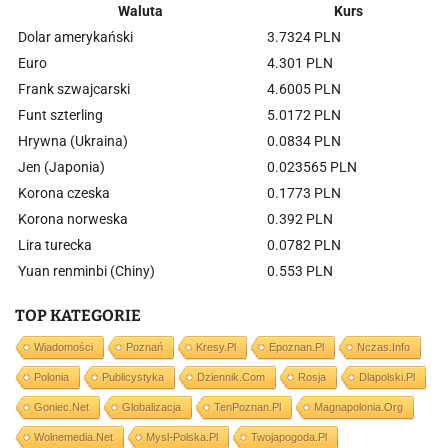
Waluta
Kurs
Dolar amerykański
3.7324 PLN
Euro
4.301 PLN
Frank szwajcarski
4.6005 PLN
Funt szterling
5.0172 PLN
Hrywna (Ukraina)
0.0834 PLN
Jen (Japonia)
0.023565 PLN
Korona czeska
0.1773 PLN
Korona norweska
0.392 PLN
Lira turecka
0.0782 PLN
Yuan renminbi (Chiny)
0.553 PLN
TOP KATEGORIE
Wiadomości
Poznań
Kresy.pl
Epoznan.pl
Nczas.info
Polonia
Publicystyka
Dziennik.com
Rosja
Dlapolski.pl
Goniec.net
Globalizacja
TenPoznan.pl
Magnapolonia.org
Wolnemedia.net
Mysl-Polska.pl
Twojapogoda.pl