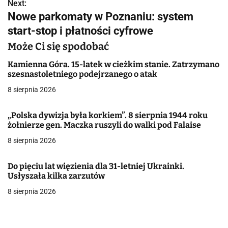
w
Next:
Nowe parkomaty w Poznaniu: system
i
start-stop i płatności cyfrowe
g
Może Ci się spodobać
a
Kamienna Góra. 15-latek w cieżkim stanie. Zatrzymano
szesnastoletniego podejrzanego o atak
c
8 sierpnia 2026
j
„Polska dywizja była korkiem”. 8 sierpnia 1944 roku
a
żołnierze gen. Maczka ruszyli do walki pod Falaise
w
8 sierpnia 2026
p
Do pięciu lat więzienia dla 31-letniej Ukrainki.
i
Usłyszała kilka zarzutów
8 sierpnia 2026
s
u