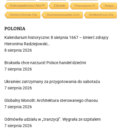
Dobrewiadomosci.net.pl
Zdrowie
Prisonplanet.pl
Religia
Sekrety-Zdrowia.org
Gazetawarszawska.com
Stolikwolnosci.org
POLONIA
Kalendarium historyczne: 8 sierpnia 1667 – śmierć zdrajcy
Hieronima Radziejowski…
8 sierpnia 2026
Bruksela chce narzucić Polsce handel dziećmi
7 sierpnia 2026
Ukrainiec zatrzymany za przygotowania do sabotażu
7 sierpnia 2026
Globalny Monolit: Architektura sterowanego chaosu
7 sierpnia 2026
Odmówiła udziału w „tranzycji”. Wygrała ze szpitalem
7 sierpnia 2026