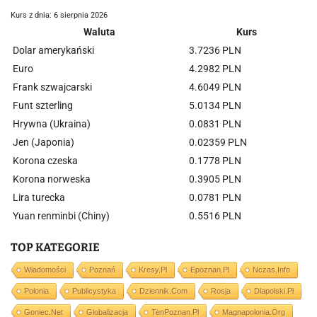
Kurs z dnia: 6 sierpnia 2026
Waluta
Kurs
Dolar amerykański
3.7236 PLN
Euro
4.2982 PLN
Frank szwajcarski
4.6049 PLN
Funt szterling
5.0134 PLN
Hrywna (Ukraina)
0.0831 PLN
Jen (Japonia)
0.02359 PLN
Korona czeska
0.1778 PLN
Korona norweska
0.3905 PLN
Lira turecka
0.0781 PLN
Yuan renminbi (Chiny)
0.5516 PLN
TOP KATEGORIE
Wiadomości
Poznań
Kresy.pl
Epoznan.pl
Nczas.info
Polonia
Publicystyka
Dziennik.com
Rosja
Dlapolski.pl
Goniec.net
Globalizacja
TenPoznan.pl
Magnapolonia.org