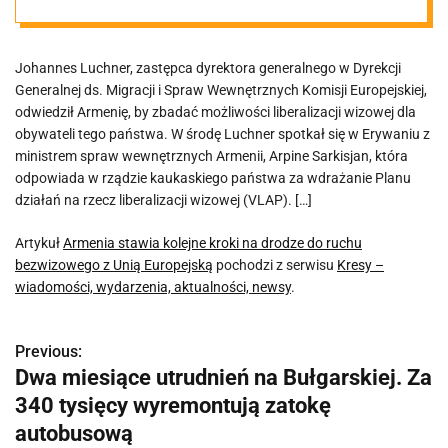
bezwizowego z
Johannes Luchner, zastępca dyrektora generalnego w Dyrekcji
Unią
Generalnej ds. Migracji i Spraw Wewnętrznych Komisji Europejskiej,
odwiedził Armenię, by zbadać możliwości liberalizacji wizowej dla
Europejską
obywateli tego państwa. W środę Luchner spotkał się w Erywaniu z
ministrem spraw wewnętrznych Armenii, Arpine Sarkisjan, która
odpowiada w rządzie kaukaskiego państwa za wdrażanie Planu
działań na rzecz liberalizacji wizowej (VLAP). […]
Artykuł
Armenia stawia kolejne kroki na drodze do ruchu
bezwizowego z Unią Europejską
pochodzi z serwisu
Kresy –
wiadomości, wydarzenia, aktualności, newsy
.
Previous:
N
Dwa miesiące utrudnień na Bułgarskiej. Za
a
340 tysięcy wyremontują zatokę
w
autobusową