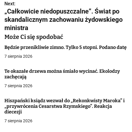
Next:
i
„Całkowicie niedopuszczalne”. Świat po
g
skandalicznym zachowaniu żydowskiego
ministra
a
Może Ci się spodobać
c
Będzie przenikliwie zimno. Tylko 5 stopni. Podano datę
j
7 sierpnia 2026
a
Te okazałe drzewa można śmiało wycinać. Ekolodzy
w
zachęcają
p
7 sierpnia 2026
i
Hiszpański ksiądz wezwał do „Rekonkwisty Maroka” i
s
„przywrócenia Cesarstwa Rzymskiego”. Reakcja
diecezji
u
7 sierpnia 2026