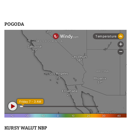
POGODA
KURSY WALUT NBP