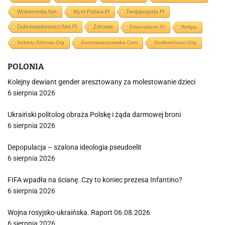
Wolnemedia.net
Mysl-Polska.pl
Twojapogoda.pl
Dobrewiadomosci.net.pl
Zdrowie
Prisonplanet.pl
Religia
Sekrety-Zdrowia.org
Gazetawarszawska.com
Stolikwolnosci.org
POLONIA
Kolejny dewiant gender aresztowany za molestowanie dzieci
6 sierpnia 2026
Ukraiński politolog obraża Polskę i żąda darmowej broni
6 sierpnia 2026
Depopulacja – szalona ideologia pseudoelit
6 sierpnia 2026
FIFA wpadła na ścianę. Czy to koniec prezesa Infantino?
6 sierpnia 2026
Wojna rosyjsko-ukraińska. Raport 06.08.2026
6 sierpnia 2026