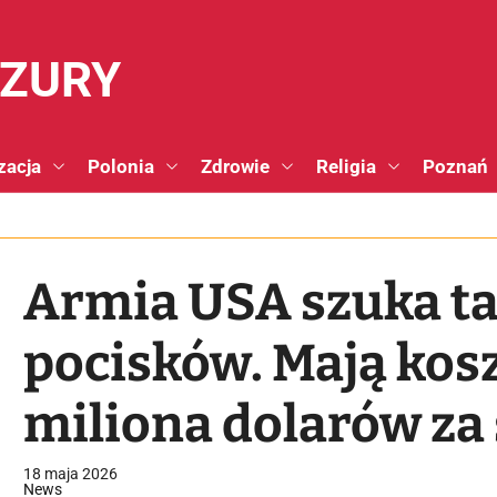
NZURY
zacja
Polonia
Zdrowie
Religia
Poznań
Armia USA szuka t
pocisków. Mają kos
miliona dolarów za
18 maja 2026
News