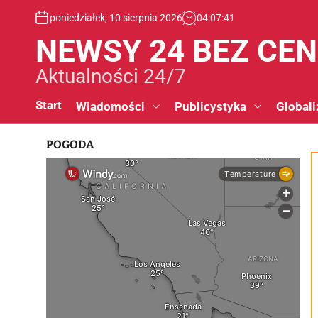
S
poniedziałek, 10 sierpnia 2026
04
:
07
:
42
k
i
NEWSY 24 BEZ CE
p
t
Aktualności 24/7
o
c
Start
Wiadomości
Publicystyka
Globali
o
n
POGODA
t
e
n
t