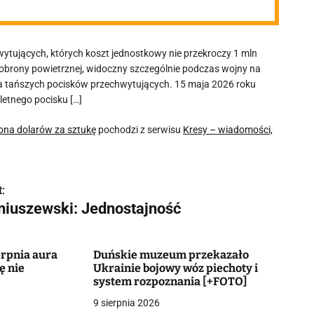
tujących, których koszt jednostkowy nie przekroczy 1 mln
brony powietrznej, widoczny szczególnie podczas wojny na
a tańszych pocisków przechwytujących. 15 maja 2026 roku
etnego pocisku […]
ona dolarów za sztukę
pochodzi z serwisu
Kresy – wiadomości,
:
niuszewski: Jednostajność
erpnia aura
Duńskie muzeum przekazało
ę nie
Ukrainie bojowy wóz piechoty i
system rozpoznania [+FOTO]
9 sierpnia 2026