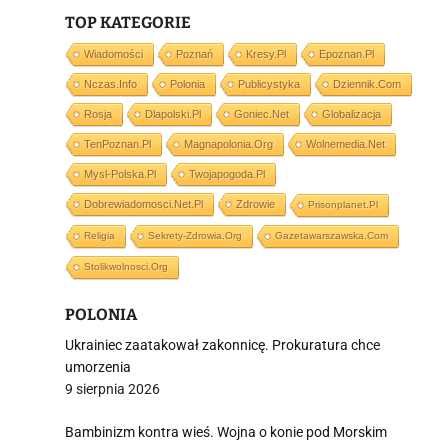
TOP KATEGORIE
Wiadomości
Poznań
Kresy.pl
Epoznan.pl
Nczas.info
Polonia
Publicystyka
Dziennik.com
j
Rosja
Dlapolski.pl
Goniec.net
Globalizacja
TenPoznan.pl
Magnapolonia.org
Wolnemedia.net
Mysl-Polska.pl
Twojapogoda.pl
Dobrewiadomosci.net.pl
Zdrowie
Prisonplanet.pl
Religia
Sekrety-Zdrowia.org
Gazetawarszawska.com
i
Stolikwolnosci.org
POLONIA
Ukrainiec zaatakował zakonnicę. Prokuratura chce
umorzenia
9 sierpnia 2026
Bambinizm kontra wieś. Wojna o konie pod Morskim