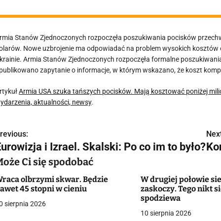
rmia Stanów Zjednoczonych rozpoczęła poszukiwania pocisków przechwy
olarów. Nowe uzbrojenie ma odpowiadać na problem wysokich kosztów o
krainie. Armia Stanów Zjednoczonych rozpoczęła formalne poszukiwani
publikowano zapytanie o informacje, w którym wskazano, że koszt kompl
rtykuł
Armia USA szuka tańszych pocisków. Mają kosztować poniżej mili
ydarzenia, aktualności, newsy
.
revious:
Next
N
urowizja i Izrael. Skalski: Po co im to było?
Ko
a
Może Ci się spodobać
w
raca olbrzymi skwar. Będzie
W drugiej połowie si
awet 45 stopni w cieniu
zaskoczy. Tego nikt si
spodziewa
0 sierpnia 2026
g
10 sierpnia 2026