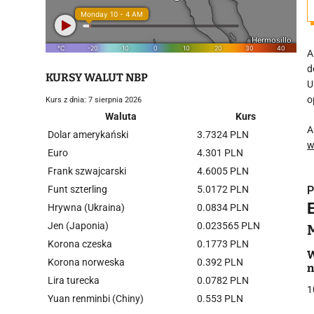
A
d
KURSY WALUT NBP
U
o
Kurs z dnia: 7 sierpnia 2026
Waluta
Kurs
A
Dolar amerykański
3.7324 PLN
w
Euro
4.301 PLN
Frank szwajcarski
4.6005 PLN
Funt szterling
5.0172 PLN
P
E
Hrywna (Ukraina)
0.0834 PLN
Jen (Japonia)
0.023565 PLN
Korona czeska
0.1773 PLN
W
Korona norweska
0.392 PLN
n
i
Lira turecka
0.0782 PLN
1
Yuan renminbi (Chiny)
0.553 PLN