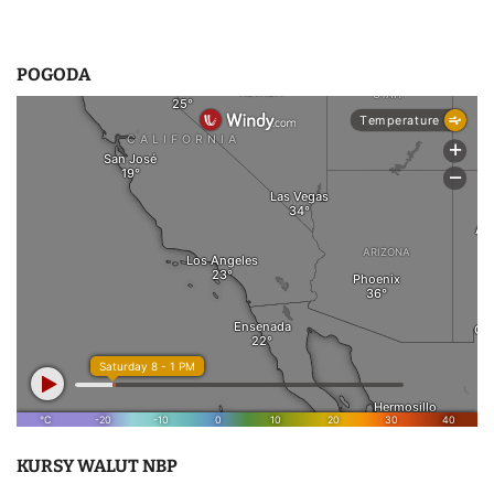
POGODA
KURSY WALUT NBP