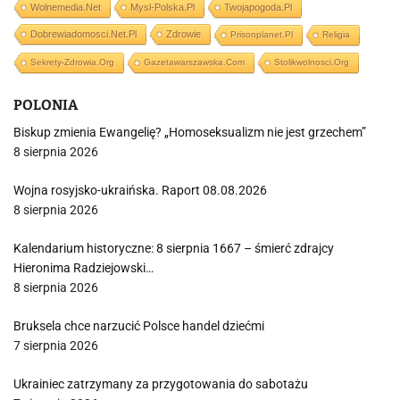
Wolnemedia.net
Mysl-Polska.pl
Twojapogoda.pl
Dobrewiadomosci.net.pl
Zdrowie
Prisonplanet.pl
Religia
Sekrety-Zdrowia.org
Gazetawarszawska.com
Stolikwolnosci.org
POLONIA
Biskup zmienia Ewangelię? „Homoseksualizm nie jest grzechem”
8 sierpnia 2026
Wojna rosyjsko-ukraińska. Raport 08.08.2026
8 sierpnia 2026
Kalendarium historyczne: 8 sierpnia 1667 – śmierć zdrajcy
Hieronima Radziejowski…
8 sierpnia 2026
Bruksela chce narzucić Polsce handel dziećmi
7 sierpnia 2026
Ukrainiec zatrzymany za przygotowania do sabotażu