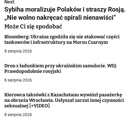
w
Next:
Sybiha moralizuje Polaków i straszy Rosją.
i
„Nie wolno nakręcać spirali nienawiści”
g
Może Ci się spodobać
a
Bloomberg: Ukraina zgodziła się nie atakować części
tankowców i infrastruktury na Morzu Czarnym
c
8 sierpnia 2026
j
Dron z ładunkiem przy ukraińskim samolocie. WSJ:
a
Prawdopodobnie rosyjski
w
8 sierpnia 2026
p
Kierowca taksówki z Kazachstanu wywiózł pasażerkę
i
na obrzeża Wrocławia. Usłyszał zarzut innej czynności
seksualnej [+VIDEO]
s
8 sierpnia 2026
u