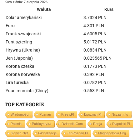
Kurs z dnia: 7 sierpnia 2026
Waluta
Kurs
Dolar amerykański
3.7324 PLN
Euro
4.301 PLN
Frank szwajcarski
4.6005 PLN
Funt szterling
5.0172 PLN
Hrywna (Ukraina)
0.0834 PLN
Jen (Japonia)
0.023565 PLN
Korona czeska
0.1773 PLN
Korona norweska
0.392 PLN
Lira turecka
0.0782 PLN
Yuan renminbi (Chiny)
0.553 PLN
TOP KATEGORIE
Wiadomości
Poznań
Kresy.pl
Epoznan.pl
Nczas.info
Polonia
Publicystyka
Dziennik.com
Rosja
Dlapolski.pl
Goniec.net
Globalizacja
TenPoznan.pl
Magnapolonia.org