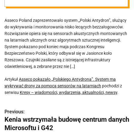
System ma
Asseco Poland zaprezentowało system „Polski Antydron”, służący
wykrywać
do wykrywania i monitorowania nisko lecących bezzałogowców.
Rozwiązanie opiera się na sensorach akustycznych montowanych
drony za
na latarniach ulicznych oraz algorytmach sztucznej inteligencji.
System pokazano pod koniec maja podczas Kongresu
Bezpieczeństwo Polski, który odbywał się w Jasionce koło
pomocą
Rzeszowa. Czujniki zasilane są z istniejącej infrastruktury
oświetleniowej, a zebrane przez nie […]
sensorów na
Artykuł
Asseco pokazało „Polskiego Antydrona”. System ma
wykrywać drony za pomocą sensorów na latarniach
pochodzi z
latarniach
serwisu
Kresy – wiadomości, wydarzenia, aktualności, newsy
.
Previous:
N
Kenia wstrzymała budowę centrum danych
a
Microsoftu i G42