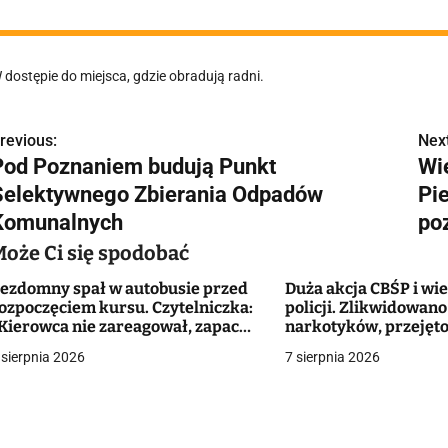
 dostępie do miejsca, gdzie obradują radni.
revious:
Next
N
Pod Poznaniem budują Punkt
Wie
a
Selektywnego Zbierania Odpadów
Pi
w
Komunalnych
po
Może Ci się spodobać
ezdomny spał w autobusie przed
Duża akcja CBŚP i wi
g
ozpoczęciem kursu. Czytelniczka:
policji. Zlikwidowan
Kierowca nie zareagował, zapach
narkotyków, przejęto
a
ie do wytrzymania"
ponad 10 mln zł
 sierpnia 2026
7 sierpnia 2026
c