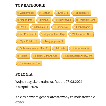
TOP KATEGORIE
Wiadomości
Poznań
Kresy.pl
Epoznan.pl
Nczas.info
Polonia
Publicystyka
Dziennik.com
i
Rosja
Dlapolski.pl
Goniec.net
Globalizacja
TenPoznan.pl
Magnapolonia.org
Wolnemedia.net
Mysl-Polska.pl
Twojapogoda.pl
Dobrewiadomosci.net.pl
Zdrowie
Prisonplanet.pl
Religia
Sekrety-Zdrowia.org
Gazetawarszawska.com
Stolikwolnosci.org
POLONIA
Wojna rosyjsko-ukraińska. Raport 07.08.2026
7 sierpnia 2026
Kolejny dewiant gender aresztowany za molestowanie
dzieci