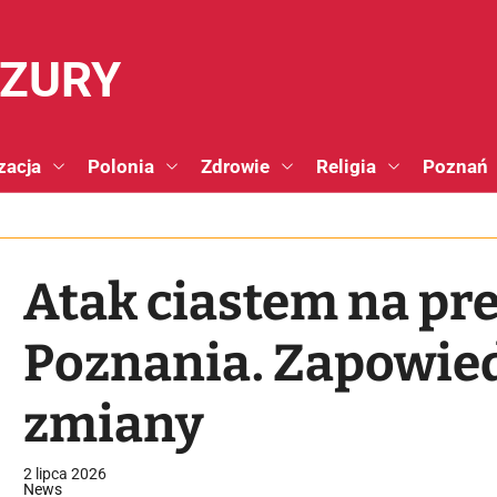
NZURY
zacja
Polonia
Zdrowie
Religia
Poznań
Atak ciastem na pr
Poznania. Zapowie
zmiany
2 lipca 2026
News