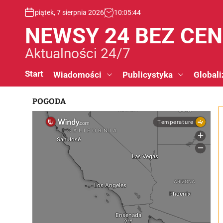
S
piątek, 7 sierpnia 2026
10
:
05
:
44
k
i
NEWSY 24 BEZ CE
p
t
Aktualności 24/7
o
c
Start
Wiadomości
Publicystyka
Globali
o
n
POGODA
t
e
n
t