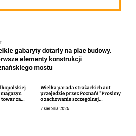
:
lkie gabaryty dotarły na plac budowy.
erwsze elementy konstrukcji
znańskiego mostu
elkopolskiej
Wielka parada strażackich aut
o magazyn
przejedzie przez Poznań! "Prosimy
 towar za
o zachowanie szczególnej
ostrożności"
7 sierpnia 2026