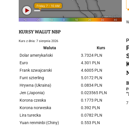
W
KURSY WALUT NBP
P
Kurs z dnia: 7 sierpnia 2026
Waluta
Kurs
Dolar amerykański
3.7324 PLN
Euro
4.301 PLN
Frank szwajcarski
4.6005 PLN
i
Funt szterling
5.0172 PLN
B
Hrywna (Ukraina)
0.0834 PLN
r
Jen (Japonia)
0.023565 PLN
"
n
Korona czeska
0.1773 PLN
7
Korona norweska
0.392 PLN
Lira turecka
0.0782 PLN
j
Yuan renminbi (Chiny)
0.553 PLN