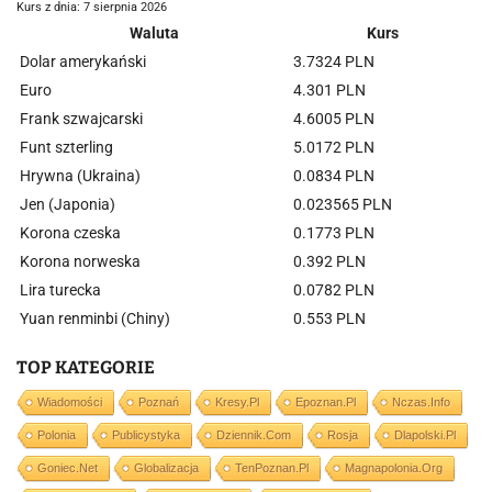
Kurs z dnia: 7 sierpnia 2026
Waluta
Kurs
Dolar amerykański
3.7324 PLN
Euro
4.301 PLN
Frank szwajcarski
4.6005 PLN
Funt szterling
5.0172 PLN
Hrywna (Ukraina)
0.0834 PLN
Jen (Japonia)
0.023565 PLN
Korona czeska
0.1773 PLN
Korona norweska
0.392 PLN
Lira turecka
0.0782 PLN
Yuan renminbi (Chiny)
0.553 PLN
TOP KATEGORIE
Wiadomości
Poznań
Kresy.pl
Epoznan.pl
Nczas.info
Polonia
Publicystyka
Dziennik.com
Rosja
Dlapolski.pl
Goniec.net
Globalizacja
TenPoznan.pl
Magnapolonia.org