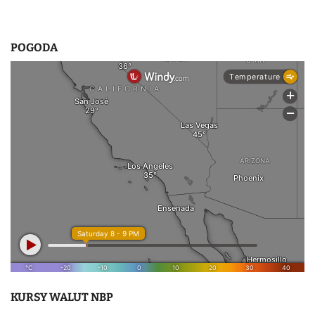
POGODA
KURSY WALUT NBP