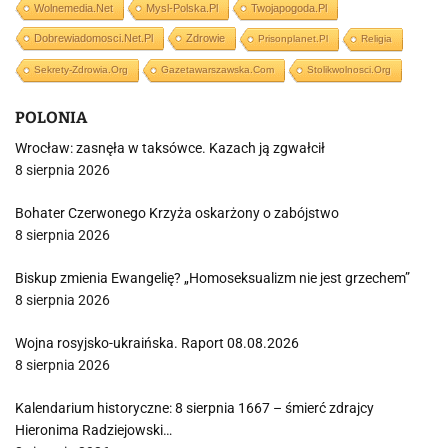
Wolnemedia.net
Mysl-Polska.pl
Twojapogoda.pl
Dobrewiadomosci.net.pl
Zdrowie
Prisonplanet.pl
Religia
Sekrety-Zdrowia.org
Gazetawarszawska.com
Stolikwolnosci.org
POLONIA
Wrocław: zasnęła w taksówce. Kazach ją zgwałcił
8 sierpnia 2026
Bohater Czerwonego Krzyża oskarżony o zabójstwo
8 sierpnia 2026
Biskup zmienia Ewangelię? „Homoseksualizm nie jest grzechem”
8 sierpnia 2026
Wojna rosyjsko-ukraińska. Raport 08.08.2026
8 sierpnia 2026
Kalendarium historyczne: 8 sierpnia 1667 – śmierć zdrajcy
Hieronima Radziejowski…