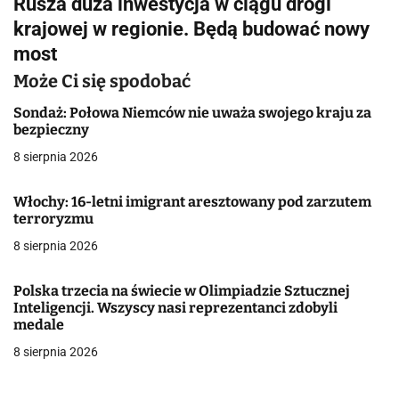
Rusza duża inwestycja w ciągu drogi
w
krajowej w regionie. Będą budować nowy
i
most
g
Może Ci się spodobać
a
Sondaż: Połowa Niemców nie uważa swojego kraju za
bezpieczny
c
8 sierpnia 2026
j
Włochy: 16-letni imigrant aresztowany pod zarzutem
a
terroryzmu
w
8 sierpnia 2026
p
Polska trzecia na świecie w Olimpiadzie Sztucznej
i
Inteligencji. Wszyscy nasi reprezentanci zdobyli
medale
s
8 sierpnia 2026
u