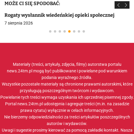
MOŻE CI SIĘ SPODOBAĆ:
Rogaty wysłannik wiedeńskiej opieki społecznej
7 sierpnia 2026
Materiały (treści, artykuły, zdjęcia, filmy) autorstwa portalu
news.24tm.pl mogą być publikowane i powielane pod warunkiem
podania wyraźnego źródła.
Wszystkie pozostałe materiały są chronione prawami autorskimi, które
przysługują poszczególnym twórcom i wydawcom.
Powielanie tych treści wymaga uzyskania ich uprzedniej pisemnej zgody.
Portal news.24tm.pl udostępnia i agreguje treści (m.in. na zasadzie
prawa cytatu) wyłącznie w celach informacyjnych.
Nie bierzemy odpowiedzialności za treści artykułów poszczególnych
autorów i wydawców.
Uwagi i sugestie prosimy kierować za pomocą zakładki
kontakt
. Nasza