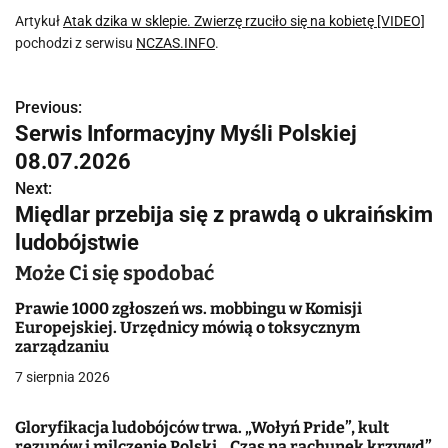
Artykuł
Atak dzika w sklepie. Zwierzę rzuciło się na kobietę [VIDEO]
pochodzi z serwisu
NCZAS.INFO
.
Previous:
N
Serwis Informacyjny Myśli Polskiej
a
08.07.2026
w
Next:
Międlar przebija się z prawdą o ukraińskim
i
ludobójstwie
g
Może Ci się spodobać
a
Prawie 1000 zgłoszeń ws. mobbingu w Komisji
Europejskiej. Urzędnicy mówią o toksycznym
c
zarządzaniu
j
7 sierpnia 2026
a
Gloryfikacja ludobójców trwa. „Wołyń Pride”, kult
rezunów i milczenie Polski. „Czas na rachunek krzywd”