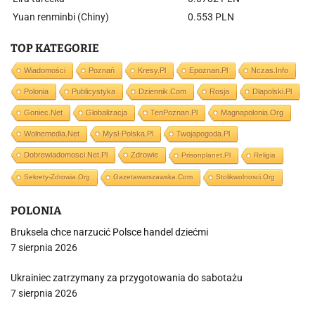
Yuan renminbi (Chiny)
0.553 PLN
TOP KATEGORIE
Wiadomości
Poznań
Kresy.pl
Epoznan.pl
Nczas.info
Polonia
Publicystyka
Dziennik.com
Rosja
Dlapolski.pl
Goniec.net
Globalizacja
TenPoznan.pl
Magnapolonia.org
Wolnemedia.net
Mysl-Polska.pl
Twojapogoda.pl
Dobrewiadomosci.net.pl
Zdrowie
Prisonplanet.pl
Religia
Sekrety-Zdrowia.org
Gazetawarszawska.com
Stolikwolnosci.org
POLONIA
Bruksela chce narzucić Polsce handel dziećmi
7 sierpnia 2026
Ukrainiec zatrzymany za przygotowania do sabotażu
7 sierpnia 2026