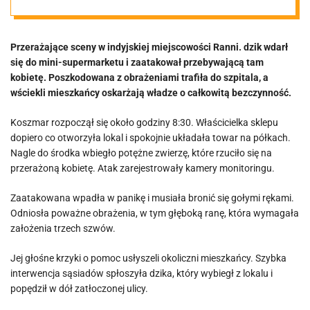
[VIDEO]
Przerażające sceny w indyjskiej miejscowości Ranni. dzik wdarł
się do mini-supermarketu i zaatakował przebywającą tam
kobietę. Poszkodowana z obrażeniami trafiła do szpitala, a
wściekli mieszkańcy oskarżają władze o całkowitą bezczynność.
Koszmar rozpoczął się około godziny 8:30. Właścicielka sklepu
dopiero co otworzyła lokal i spokojnie układała towar na półkach.
Nagle do środka wbiegło potężne zwierzę, które rzuciło się na
przerażoną kobietę. Atak zarejestrowały kamery monitoringu.
Zaatakowana wpadła w panikę i musiała bronić się gołymi rękami.
Odniosła poważne obrażenia, w tym głęboką ranę, która wymagała
założenia trzech szwów.
Jej głośne krzyki o pomoc usłyszeli okoliczni mieszkańcy. Szybka
interwencja sąsiadów spłoszyła dzika, który wybiegł z lokalu i
popędził w dół zatłoczonej ulicy.