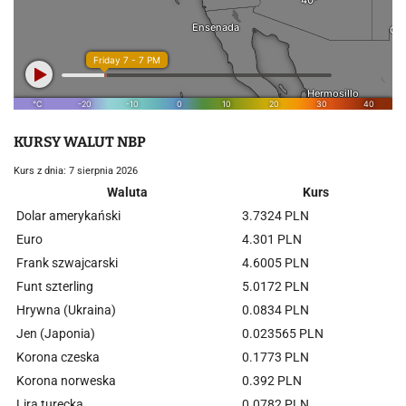
KURSY WALUT NBP
Kurs z dnia: 7 sierpnia 2026
Waluta
Kurs
Dolar amerykański
3.7324 PLN
Euro
4.301 PLN
Frank szwajcarski
4.6005 PLN
Funt szterling
5.0172 PLN
Hrywna (Ukraina)
0.0834 PLN
Jen (Japonia)
0.023565 PLN
Korona czeska
0.1773 PLN
Korona norweska
0.392 PLN
Lira turecka
0.0782 PLN