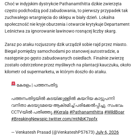
Choć w indyjskim dystrykcie Pathanamthitta dzikie zwierzęta
często podchodzą pod zabudowania, to pierwszy przypadek tak
zuchwałego wtargnięcia do sklepu w biały dzień. Lokalna
społeczność nie kryje oburzenia i otwarcie krytykuje Departament
Leśnictwa za ignorowanie lawinowo rosnącej liczby skarg.
Zaraz po ataku rozjuszony dzik urządził sobie rajd przez miasto.
Biegał pomiędzy samochodami po stanowej autostradzie, a
następnie po gęsto zabudowanych osiedlach. Finalnie zwierzę
zostało odstrzelone przez myśliwych na plantacji kauczuku, około
kilometr od supermarketu, w którym doszło do ataku.
കേരളം | പത്തനംതിട്ട
പത്തനംതിട്ടയിൽ കടയ്ക്കുള്ളിൽ കയറിയ കാട്ടുപന്നി
വനിതാ കടയുടമയെ ആക്രമിച്ച് പരിക്കേൽപ്പിച്ചു. സംഭവം
CCTVയിൽ പതിഞ്ഞു.
#Kerala
#Pathanamthitta
#WildBoar
#BreakingNews
pic.twitter.com/mtNbK7ppfx
— Venkatesh Prasad (@VenkateshP57673)
July 6, 2026