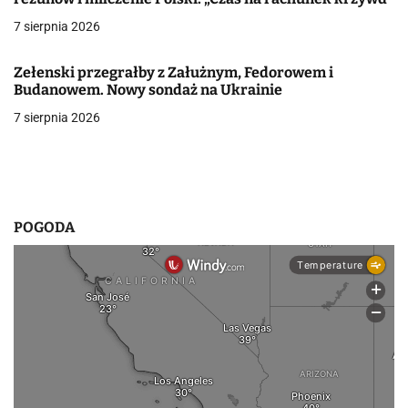
w
7 sierpnia 2026
p
i
Zełenski przegrałby z Załużnym, Fedorowem i
Budanowem. Nowy sondaż na Ukrainie
s
7 sierpnia 2026
u
POGODA