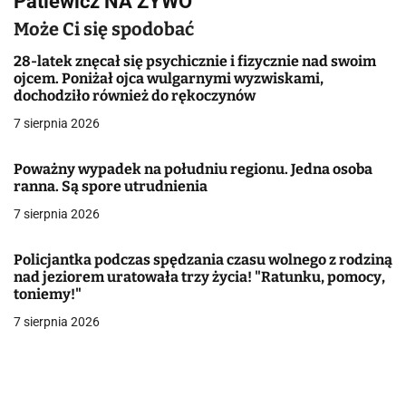
Patlewicz NA ŻYWO
a
Może Ci się spodobać
c
28-latek znęcał się psychicznie i fizycznie nad swoim
ojcem. Poniżał ojca wulgarnymi wyzwiskami,
j
dochodziło również do rękoczynów
7 sierpnia 2026
a
w
Poważny wypadek na południu regionu. Jedna osoba
ranna. Są spore utrudnienia
p
7 sierpnia 2026
i
Policjantka podczas spędzania czasu wolnego z rodziną
s
nad jeziorem uratowała trzy życia! "Ratunku, pomocy,
toniemy!"
u
7 sierpnia 2026