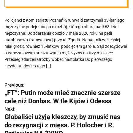
Policjanci z Komisariatu Poznań-Grunwald zatrzymali 33-letniego
mężczyznę podejrzanego o rozbój, którego ofiarą padł 63-letni
mężczyzna. Do zdarzenia doszło 7 maja 2026 roku na pętli
autobusowo-tramwajowej przy ul. Zgoda. Napastnik wcześniej
miał grozić również 15-latkowi podcięciem gardła. Sąd zdecydował
o tymczasowym aresztowaniu mężczyzny na trzy miesiące.
Przebieg zdarzeń Groźby wobec nastolatka Do pierwszego
incydentu doszło tego […]
Previous:
N
„FT”: Putin może mieć znacznie szersze
a
cele niż Donbas. W tle Kijów i Odessa
w
Next:
Globaliści użyją kleszczy, by zmusić nas
i
do rezygnacji z mięsa. P. Holocher i R.
g