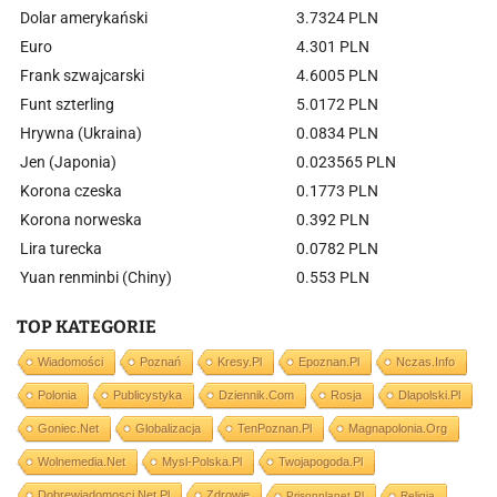
Dolar amerykański
3.7324 PLN
Euro
4.301 PLN
Frank szwajcarski
4.6005 PLN
Funt szterling
5.0172 PLN
Hrywna (Ukraina)
0.0834 PLN
Jen (Japonia)
0.023565 PLN
Korona czeska
0.1773 PLN
Korona norweska
0.392 PLN
Lira turecka
0.0782 PLN
Yuan renminbi (Chiny)
0.553 PLN
TOP KATEGORIE
Wiadomości
Poznań
Kresy.pl
Epoznan.pl
Nczas.info
Polonia
Publicystyka
Dziennik.com
Rosja
Dlapolski.pl
Goniec.net
Globalizacja
TenPoznan.pl
Magnapolonia.org
Wolnemedia.net
Mysl-Polska.pl
Twojapogoda.pl
Dobrewiadomosci.net.pl
Zdrowie
Prisonplanet.pl
Religia