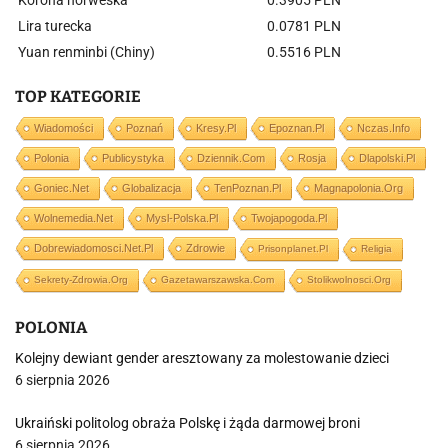
Lira turecka
0.0781 PLN
Yuan renminbi (Chiny)
0.5516 PLN
TOP KATEGORIE
Wiadomości
Poznań
Kresy.pl
Epoznan.pl
Nczas.info
Polonia
Publicystyka
Dziennik.com
Rosja
Dlapolski.pl
Goniec.net
Globalizacja
TenPoznan.pl
Magnapolonia.org
Wolnemedia.net
Mysl-Polska.pl
Twojapogoda.pl
Dobrewiadomosci.net.pl
Zdrowie
Prisonplanet.pl
Religia
Sekrety-Zdrowia.org
Gazetawarszawska.com
Stolikwolnosci.org
POLONIA
Kolejny dewiant gender aresztowany za molestowanie dzieci
6 sierpnia 2026
Ukraiński politolog obraża Polskę i żąda darmowej broni
6 sierpnia 2026