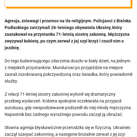
Ukrainiec
Agresja, zniewagi i przemoc na tle religijnym. Policjanci z Bielska
zerwał jej krzyż
Podlaskiego zatrzymali 26-letniego obywatela Ukrainy, który
zaatakował na przystanku 71-letnią siostrę zakonną. Mężczyzna
z szyi [VIDEO]
zwyzywał kobietę, po czym zerwał z jej szyi krzyż i rzucił nim o
jezdnię.
Do tego bulwersującego zdarzenia doszło w biały dzień, na jednym
z miejskich przystanków. Mundurowi po przyjeździe na miejsce
zastali zszokowaną pokrzywdzoną oraz świadka, który powiadomił
służby.
Z relacji 71-letniej siostry zakonnej wyłonił się dramatyczny
przebieg wydarzeń. Kobieta spokojnie oczekiwała na przyjazd
autobusu, gdy niespodziewanie podszedł do niej młody mężczyzna.
Napastnik bez żadnego wyraźnego powodu zaczął ją obrażać.
Słowna agresja błyskawicznie przerodziła się w fizyczną. Ukrainiec
zaczął szarpać zakonnicę, a następnie brutalnie zerwał z jej szyi