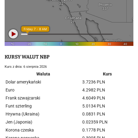
KURSY WALUT NBP
Kurs z dnia: 6 sierpnia 2026
Waluta
Kurs
Dolar amerykański
3.7236 PLN
Euro
4.2982 PLN
Frank szwajcarski
4.6049 PLN
Funt szterling
5.0134 PLN
Hrywna (Ukraina)
0.0831 PLN
Jen (Japonia)
0.02359 PLN
Korona czeska
0.1778 PLN
Korona norweska
0.3905 PLN