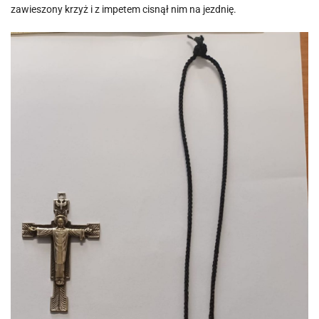
zawieszony krzyż i z impetem cisnął nim na jezdnię.