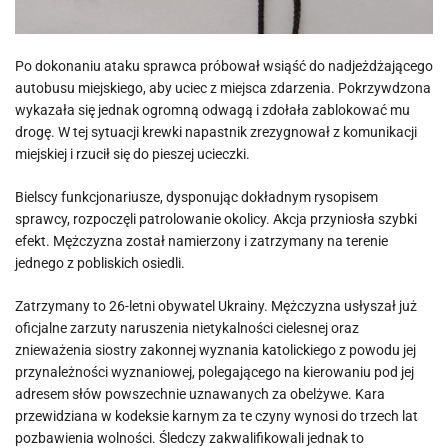
Po dokonaniu ataku sprawca próbował wsiąść do nadjeżdżającego
autobusu miejskiego, aby uciec z miejsca zdarzenia. Pokrzywdzona
wykazała się jednak ogromną odwagą i zdołała zablokować mu
drogę. W tej sytuacji krewki napastnik zrezygnował z komunikacji
miejskiej i rzucił się do pieszej ucieczki.
Bielscy funkcjonariusze, dysponując dokładnym rysopisem
sprawcy, rozpoczęli patrolowanie okolicy. Akcja przyniosła szybki
efekt. Mężczyzna został namierzony i zatrzymany na terenie
jednego z pobliskich osiedli.
Zatrzymany to 26-letni obywatel Ukrainy. Mężczyzna usłyszał już
oficjalne zarzuty naruszenia nietykalności cielesnej oraz
znieważenia siostry zakonnej wyznania katolickiego z powodu jej
przynależności wyznaniowej, polegającego na kierowaniu pod jej
adresem słów powszechnie uznawanych za obelżywe. Kara
przewidziana w kodeksie karnym za te czyny wynosi do trzech lat
pozbawienia wolności. Śledczy zakwalifikowali jednak to