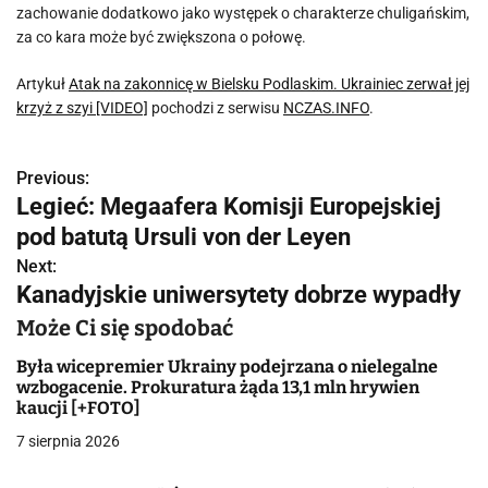
zachowanie dodatkowo jako występek o charakterze chuligańskim,
za co kara może być zwiększona o połowę.
Artykuł
Atak na zakonnicę w Bielsku Podlaskim. Ukrainiec zerwał jej
krzyż z szyi [VIDEO]
pochodzi z serwisu
NCZAS.INFO
.
Previous:
N
Legieć: Megaafera Komisji Europejskiej
a
pod batutą Ursuli von der Leyen
w
Next:
Kanadyjskie uniwersytety dobrze wypadły
i
Może Ci się spodobać
g
Była wicepremier Ukrainy podejrzana o nielegalne
a
wzbogacenie. Prokuratura żąda 13,1 mln hrywien
kaucji [+FOTO]
c
7 sierpnia 2026
j