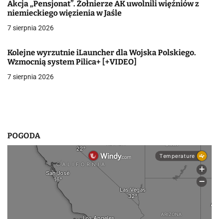
Akcja „Pensjonat”. Żołnierze AK uwolnili więźniów z
a
niemieckiego więzienia w Jaśle
w
7 sierpnia 2026
p
Kolejne wyrzutnie iLauncher dla Wojska Polskiego.
Wzmocnią system Pilica+ [+VIDEO]
i
7 sierpnia 2026
s
u
POGODA