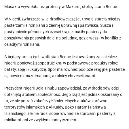
Masakra wywołała też protesty w Makurdi, stolicy stanu Benue.
W Nigerii, zwłaszcza w jej środkowej części, trwają starcia między
pasterzami a rolnikami o ziemię uprawną i pastwiska. Susza i
pustynnienie północnych części kraju zmusiły pasterzy do
poszukiwania pastwisk dalej na południe, gdzie weszli w konflikt z
osiadłymi rolnikami.
A będący areną tych walk stan Benue jest uważany za spichlerz
Nigerii, ponieważ zaopatruje kraj w podstawowe produkty rolne:
bataty, soję i kukurydzę. Spór ma również podłoże religijne, pasterze
są bowiem muzułmanami, a rolnicy chrześcijanami.
Prezydent Nigerii Bola Tinubu zapowiedział, że w środę odwiedzi
dotkniętą atakiem społeczność. Jego rząd jest jednak oskarżany o
to, że nie potrafi zakończyć śmiertelnych ataków zarówno
terrorystów islamskich z Al-Kaidy, Boko Haram i Państwa
Islamskiego, ale nie radzi sobie również ze starciami pasterzy z
rolnikami, ani ze zwykłym bandytyzmem.