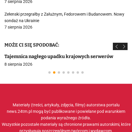
7 sierpnia 2026
Zełenski przegrałby z Załużnym, Fedorowem i Budanowem. Nowy
sondaż na Ukrainie
7 sierpnia 2026
MOŻE CI SIĘ SPODOBAĆ:
Tajemnica nagłego upadku krajowych serwerów
8 sierpnia 2026
Materiały (treści, artykuły, zdjęcia, filmy) autorstwa portalu
news.24tm.pl mogą być publikowane i powielane pod warunkiem
podania wyraźnego źródła.
Wszystkie pozostałe materiały są chronione prawami autorskimi, które
przysługują poszczególnym twórcom i wydawcom.