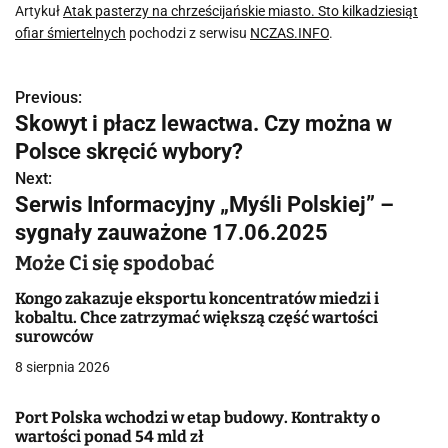
Artykuł
Atak pasterzy na chrześcijańskie miasto. Sto kilkadziesiąt
ofiar śmiertelnych
pochodzi z serwisu
NCZAS.INFO
.
Previous:
N
Skowyt i płacz lewactwa. Czy można w
a
Polsce skręcić wybory?
w
Next:
Serwis Informacyjny „Myśli Polskiej” –
i
sygnały zauważone 17.06.2025
g
Może Ci się spodobać
a
Kongo zakazuje eksportu koncentratów miedzi i
kobaltu. Chce zatrzymać większą część wartości
c
surowców
j
8 sierpnia 2026
a
Port Polska wchodzi w etap budowy. Kontrakty o
wartości ponad 54 mld zł
w