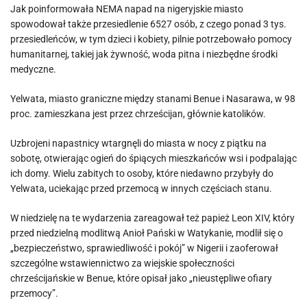
Jak poinformowała NEMA napad na nigeryjskie miasto
spowodował także przesiedlenie 6527 osób, z czego ponad 3 tys.
przesiedleńców, w tym dzieci i kobiety, pilnie potrzebowało pomocy
humanitarnej, takiej jak żywność, woda pitna i niezbędne środki
medyczne.
Yelwata, miasto graniczne między stanami Benue i Nasarawa, w 98
proc. zamieszkana jest przez chrześcijan, głównie katolików.
Uzbrojeni napastnicy wtargnęli do miasta w nocy z piątku na
sobotę, otwierając ogień do śpiących mieszkańców wsi i podpalając
ich domy. Wielu zabitych to osoby, które niedawno przybyły do
Yelwata, uciekając przed przemocą w innych częściach stanu.
W niedzielę na te wydarzenia zareagował też papież Leon XIV, który
przed niedzielną modlitwą Anioł Pański w Watykanie, modlił się o
„bezpieczeństwo, sprawiedliwość i pokój” w Nigerii i zaoferował
szczególne wstawiennictwo za wiejskie społeczności
chrześcijańskie w Benue, które opisał jako „nieustępliwe ofiary
przemocy”.