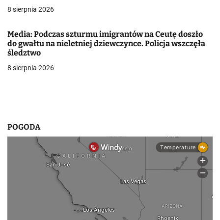
8 sierpnia 2026
p
i
Media: Podczas szturmu imigrantów na Ceutę doszło
do gwałtu na nieletniej dziewczynce. Policja wszczęła
s
śledztwo
8 sierpnia 2026
u
POGODA