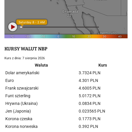
KURSY WALUT NBP
Kurs z dnia: 7 sierpnia 2026
Waluta
Kurs
Dolar amerykański
3.7324 PLN
Euro
4.301 PLN
Frank szwajcarski
4.6005 PLN
Funt szterling
5.0172 PLN
Hrywna (Ukraina)
0.0834 PLN
Jen (Japonia)
0.023565 PLN
Korona czeska
0.1773 PLN
Korona norweska
0.392 PLN