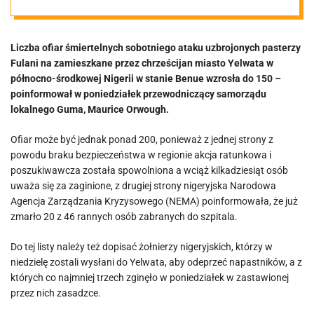
kilkadziesiąt
Liczba ofiar śmiertelnych sobotniego ataku uzbrojonych pasterzy
ofiar
Fulani na zamieszkane przez chrześcijan miasto Yelwata w
północno-środkowej Nigerii w stanie Benue wzrosła do 150 –
śmiertelnych
poinformował w poniedziałek przewodniczący samorządu
lokalnego Guma, Maurice Orwough.
Ofiar może być jednak ponad 200, ponieważ z jednej strony z
powodu braku bezpieczeństwa w regionie akcja ratunkowa i
poszukiwawcza została spowolniona a wciąż kilkadziesiąt osób
uważa się za zaginione, z drugiej strony nigeryjska Narodowa
Agencja Zarządzania Kryzysowego (NEMA) poinformowała, że już
zmarło 20 z 46 rannych osób zabranych do szpitala.
Do tej listy należy też dopisać żołnierzy nigeryjskich, którzy w
niedzielę zostali wysłani do Yelwata, aby odeprzeć napastników, a z
których co najmniej trzech zginęło w poniedziałek w zastawionej
przez nich zasadzce.