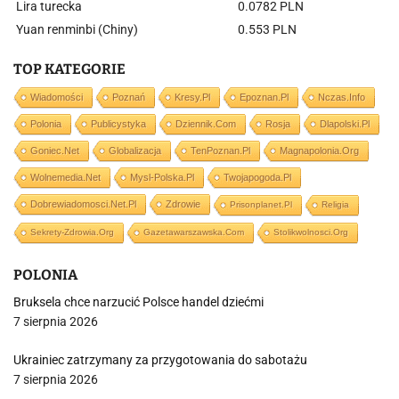
Lira turecka
0.0782 PLN
Yuan renminbi (Chiny)
0.553 PLN
TOP KATEGORIE
Wiadomości
Poznań
Kresy.pl
Epoznan.pl
Nczas.info
Polonia
Publicystyka
Dziennik.com
Rosja
Dlapolski.pl
Goniec.net
Globalizacja
TenPoznan.pl
Magnapolonia.org
Wolnemedia.net
Mysl-Polska.pl
Twojapogoda.pl
Dobrewiadomosci.net.pl
Zdrowie
Prisonplanet.pl
Religia
Sekrety-Zdrowia.org
Gazetawarszawska.com
Stolikwolnosci.org
POLONIA
Bruksela chce narzucić Polsce handel dziećmi
7 sierpnia 2026
Ukrainiec zatrzymany za przygotowania do sabotażu
7 sierpnia 2026