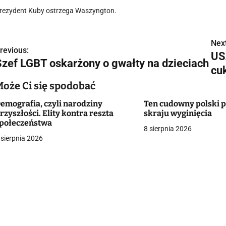
rezydent Kuby ostrzega Waszyngton.
Next
N
revious:
USA
Szef LGBT oskarżony o gwałty na dzieciach
a
cu
w
Może Ci się spodobać
emografia, czyli narodziny
Ten cudowny polski p
rzyszłości. Elity kontra reszta
skraju wyginięcia
g
połeczeństwa
8 sierpnia 2026
 sierpnia 2026
a
c
a
w