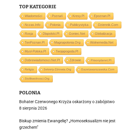
TOP KATEGORIE
i
Wiadomości
Poznań
Kresy.pl
Epoznan.pl
Nczas.info
Polonia
Publicystyka
Dziennik.com
Rosja
Dlapolski.pl
Goniec.net
Globalizacja
TenPoznan.pl
Magnapolonia.org
Wolnemedia.net
Mysl-Polska.pl
Twojapogoda.pl
Dobrewiadomosci.net.pl
Zdrowie
Prisonplanet.pl
Religia
Sekrety-Zdrowia.org
Gazetawarszawska.com
Stolikwolnosci.org
POLONIA
Bohater Czerwonego Krzyża oskarżony o zabójstwo
8 sierpnia 2026
Biskup zmienia Ewangelię? „Homoseksualizm nie jest
grzechem”