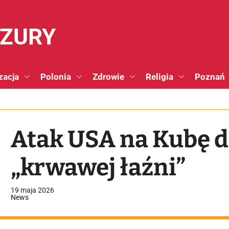
NZURY
zacja
Polonia
Zdrowie
Religia
Poznań
Atak USA na Kubę 
„krwawej łaźni”
19 maja 2026
News