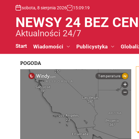
S
sobota, 8 sierpnia 2026
15
:
09
:
20
k
i
NEWSY 24 BEZ CE
p
t
Aktualności 24/7
o
c
Start
Wiadomości
Publicystyka
Globali
o
n
POGODA
t
e
n
t