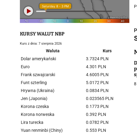
P
P
KURSY WALUT NBP
Kurs z dnia: 7 sierpnia 2026
Waluta
Kurs
Dolar amerykański
3.7324 PLN
i
D
Euro
4.301 PLN
p
s
Frank szwajcarski
4.6005 PLN
Funt szterling
5.0172 PLN
8
Hrywna (Ukraina)
0.0834 PLN
Jen (Japonia)
0.023565 PLN
Korona czeska
0.1773 PLN
j
Korona norweska
0.392 PLN
Lira turecka
0.0782 PLN
Yuan renminbi (Chiny)
0.553 PLN