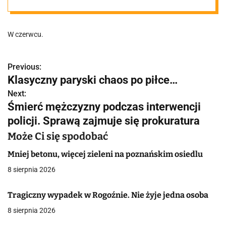
podpoznański
W czerwcu.
mi
miejscowościa
Previous:
N
Klasyczny paryski chaos po piłce…
a
mi. Na próbę
Next:
Śmierć mężczyzny podczas interwencji
w
policji. Sprawą zajmuje się prokuratura
i
Może Ci się spodobać
g
Mniej betonu, więcej zieleni na poznańskim osiedlu
a
8 sierpnia 2026
c
Tragiczny wypadek w Rogoźnie. Nie żyje jedna osoba
j
8 sierpnia 2026
a