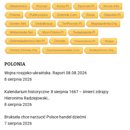
Wiadomości
Poznań
Kresy.pl
Epoznan.pl
Nczas.info
Polonia
Publicystyka
Dziennik.com
Rosja
Dlapolski.pl
Goniec.net
Globalizacja
TenPoznan.pl
Magnapolonia.org
Wolnemedia.net
Mysl-Polska.pl
Twojapogoda.pl
Dobrewiadomosci.net.pl
Zdrowie
Prisonplanet.pl
Religia
Sekrety-Zdrowia.org
Gazetawarszawska.com
Stolikwolnosci.org
POLONIA
Wojna rosyjsko-ukraińska. Raport 08.08.2026
8 sierpnia 2026
Kalendarium historyczne: 8 sierpnia 1667 – śmierć zdrajcy
Hieronima Radziejowski…
8 sierpnia 2026
Bruksela chce narzucić Polsce handel dziećmi
7 sierpnia 2026