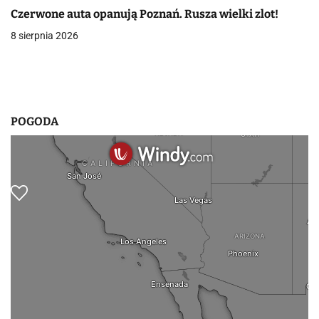
Czerwone auta opanują Poznań. Rusza wielki zlot!
w
8 sierpnia 2026
p
i
s
POGODA
u