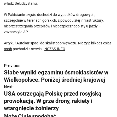
władz Beludżystanu.
W Pakistanie często dochodzi do wypadków drogowych,
szczególnie w terenach górskich, z powodu złej infrastruktury,
nieprzestrzegania przepisów i niebezpiecznego stylu jazdy –
zaznaczyła AP.
Artykuł
Autokar spadł do skalistego wąwozu. Nie żyje kilkadziesiąt
osób
pochodzi z serwisu
NCZAS.INFO
.
Previous:
N
Słabe wyniki egzaminu ósmoklasistów w
a
Wielkopolsce. Poniżej średniej krajowej
w
Next:
USA ostrzegają Polskę przed rosyjską
i
prowokacją. W grze drony, rakiety i
g
wtargnięcie żołnierzy
a
Może Ci się spodobać