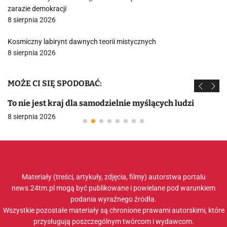
zarazie demokracji
8 sierpnia 2026
Kosmiczny labirynt dawnych teorii mistycznych
8 sierpnia 2026
MOŻE CI SIĘ SPODOBAĆ:
To nie jest kraj dla samodzielnie myślących ludzi
8 sierpnia 2026
Materiały (treści, artykuły, zdjęcia, filmy) autorstwa portalu
news.24tm.pl mogą być publikowane i powielane pod warunkiem
podania wyraźnego źródła.
Wszystkie pozostałe materiały są chronione prawami autorskimi, które
przysługują poszczególnym twórcom i wydawcom.