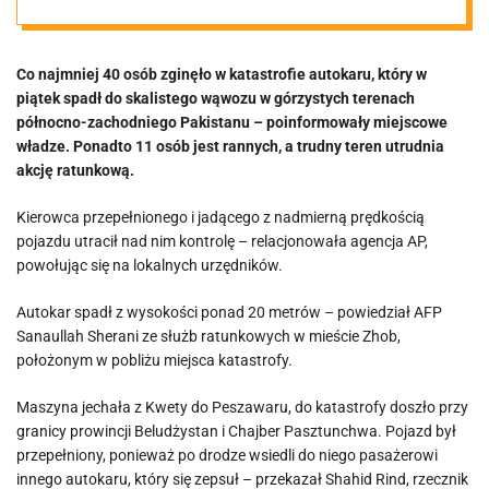
kilkadziesiąt
Co najmniej 40 osób zginęło w katastrofie autokaru, który w
osób
piątek spadł do skalistego wąwozu w górzystych terenach
północno-zachodniego Pakistanu – poinformowały miejscowe
władze. Ponadto 11 osób jest rannych, a trudny teren utrudnia
akcję ratunkową.
Kierowca przepełnionego i jadącego z nadmierną prędkością
pojazdu utracił nad nim kontrolę – relacjonowała agencja AP,
powołując się na lokalnych urzędników.
Autokar spadł z wysokości ponad 20 metrów – powiedział AFP
Sanaullah Sherani ze służb ratunkowych w mieście Zhob,
położonym w pobliżu miejsca katastrofy.
Maszyna jechała z Kwety do Peszawaru, do katastrofy doszło przy
granicy prowincji Beludżystan i Chajber Pasztunchwa. Pojazd był
przepełniony, ponieważ po drodze wsiedli do niego pasażerowi
innego autokaru, który się zepsuł – przekazał Shahid Rind, rzecznik