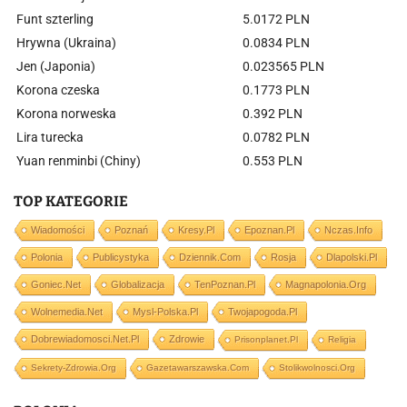
Funt szterling
5.0172 PLN
Hrywna (Ukraina)
0.0834 PLN
Jen (Japonia)
0.023565 PLN
Korona czeska
0.1773 PLN
Korona norweska
0.392 PLN
Lira turecka
0.0782 PLN
Yuan renminbi (Chiny)
0.553 PLN
TOP KATEGORIE
Wiadomości
Poznań
Kresy.pl
Epoznan.pl
Nczas.info
Polonia
Publicystyka
Dziennik.com
Rosja
Dlapolski.pl
Goniec.net
Globalizacja
TenPoznan.pl
Magnapolonia.org
Wolnemedia.net
Mysl-Polska.pl
Twojapogoda.pl
Dobrewiadomosci.net.pl
Zdrowie
Prisonplanet.pl
Religia
Sekrety-Zdrowia.org
Gazetawarszawska.com
Stolikwolnosci.org