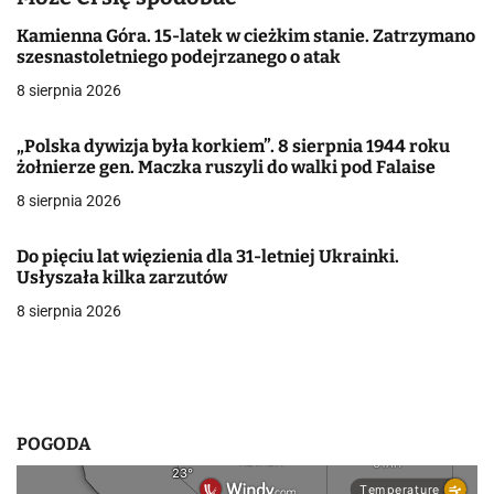
c
Kamienna Góra. 15-latek w cieżkim stanie. Zatrzymano
szesnastoletniego podejrzanego o atak
j
8 sierpnia 2026
a
„Polska dywizja była korkiem”. 8 sierpnia 1944 roku
w
żołnierze gen. Maczka ruszyli do walki pod Falaise
8 sierpnia 2026
p
i
Do pięciu lat więzienia dla 31-letniej Ukrainki.
Usłyszała kilka zarzutów
s
8 sierpnia 2026
u
POGODA