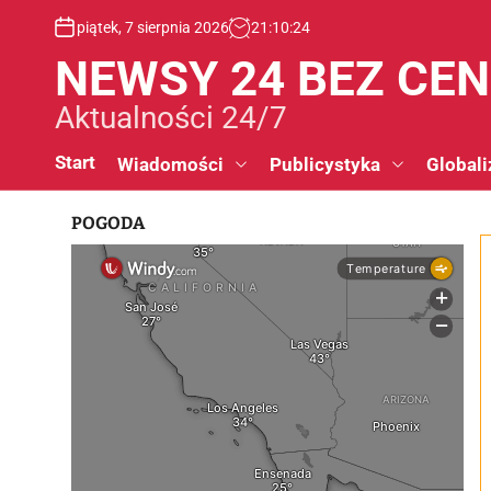
S
piątek, 7 sierpnia 2026
21
:
10
:
25
k
i
NEWSY 24 BEZ CE
p
t
Aktualności 24/7
o
c
Start
Wiadomości
Publicystyka
Globali
o
n
POGODA
t
e
n
t