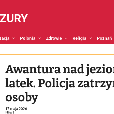
NZURY
zacja
Polonia
Zdrowie
Religia
Poznań
Awantura nad jezior
latek. Policja zatrz
osoby
17 maja 2026
News