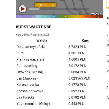
P
p
KURSY WALUT NBP
J
Kurs z dnia: 7 sierpnia 2026
d
Waluta
Kurs
k
Dolar amerykański
3.7324 PLN
Euro
4.301 PLN
–
Frank szwajcarski
4.6005 PLN
w
Funt szterling
5.0172 PLN
P
Hrywna (Ukraina)
0.0834 PLN
Jen (Japonia)
0.023565 PLN
–
Korona czeska
0.1773 PLN
p
Korona norweska
0.392 PLN
Lira turecka
0.0782 PLN
A
Yuan renminbi (Chiny)
0.553 PLN