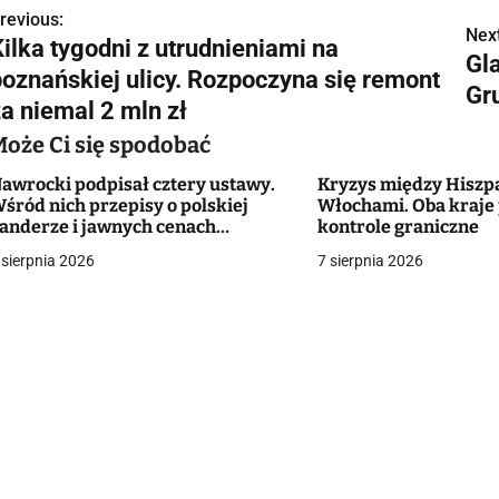
revious:
N
Next
Kilka tygodni z utrudnieniami na
Gl
a
poznańskiej ulicy. Rozpoczyna się remont
Gr
w
za niemal 2 mln zł
Może Ci się spodobać
awrocki podpisał cztery ustawy.
Kryzys między Hiszp
g
śród nich przepisy o polskiej
Włochami. Oba kraje
anderze i jawnych cenach
kontrole graniczne
a
ieszkań
 sierpnia 2026
7 sierpnia 2026
c
a
w
p