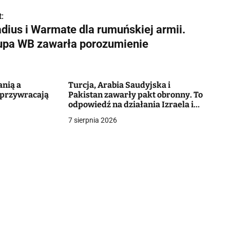
:
adius i Warmate dla rumuńskiej armii.
upa WB zawarła porozumienie
anią a
Turcja, Arabia Saudyjska i
 przywracają
Pakistan zawarły pakt obronny. To
odpowiedź na działania Izraela i
Iranu
7 sierpnia 2026