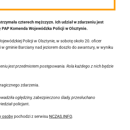
trzymała czterech mężczyzn. Ich udział w zdarzeniu jest
 PAP Komenda Wojewódzka Policji w Olsztynie.
wódzkiej Policji w Olsztynie, w sobotę około 20. oficer
ści w gminie Barciany nad jeziorem doszło do awantury, w wyniku
zeniu jest przedmiotem postępowania. Rola każdego z nich będzie
tragicznego zdarzenia.
adziła oględziny, zabezpieczono ślady, przesłuchano
edział policjant.
ry osoby
pochodzi z serwisu
NCZAS.INFO
.