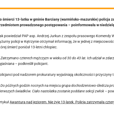
o śmierci 13-latka w gminie Barciany (warmińsko-mazurskie) policja za
rzedmiotem prowadzonego postępowania – poinformowała w niedzielę
ak powiedział PAP asp. Andrzej Jurkun z zespołu prasowego Komendy Woje
yżurny policji w Kętrzynie otrzymał informację, że w jednej z miejscowo
tórej śmierć poniósł 13-letni chłopiec.
 Zatrzymano czterech mężczyzn w wieku od 30 do 43 lat. Ich udział w zdar
yjaśniana –
podkreślił policjant.
olicjanci pod nadzorem prokuratury wyjaśniają okoliczności i przyczyny 
 Do późnych godzin nocnych na miejscu grupa dochodzeniowo-śledcza prow
ierwszych świadków. Ciało nastolatka zostanie poddane sekcji zwłok –
powi
rtykuł
Awantura nad jeziorem. Nie żyje 13-latek. Policja zatrzymała czte