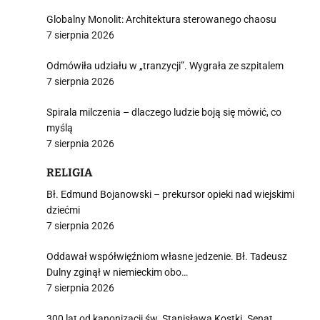
Globalny Monolit: Architektura sterowanego chaosu
7 sierpnia 2026
Odmówiła udziału w „tranzycji”. Wygrała ze szpitalem
7 sierpnia 2026
Spirala milczenia – dlaczego ludzie boją się mówić, co
myślą
7 sierpnia 2026
RELIGIA
Bł. Edmund Bojanowski – prekursor opieki nad wiejskimi
dziećmi
7 sierpnia 2026
Oddawał współwięźniom własne jedzenie. Bł. Tadeusz
Dulny zginął w niemieckim obo…
7 sierpnia 2026
300 lat od kanonizacji św. Stanisława Kostki. Senat