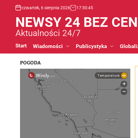
S
czwartek, 6 sierpnia 2026
17
:
30
:
46
k
i
NEWSY 24 BEZ CE
p
t
Aktualności 24/7
o
c
Start
Wiadomości
Publicystyka
Globali
o
n
POGODA
t
e
n
t