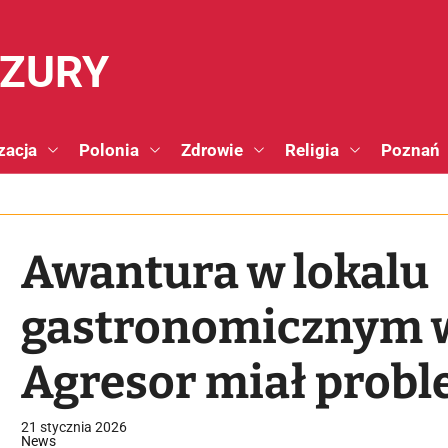
NZURY
zacja
Polonia
Zdrowie
Religia
Poznań
Awantura w lokalu
gastronomicznym w
Agresor miał probl
poruszaniem się
21 stycznia 2026
News