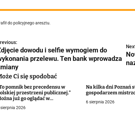
rafił do policyjnego aresztu.
revious:
N
Next
Zdjęcie dowodu i selfie wymogiem do
No
a
wykonania przelewu. Ten bank wprowadza
na
w
zmiany
Może Ci się spodobać
To pomnik bez precedensu w
Na kilka dni Poznań s
g
olskiej przestrzeni publicznej."
gospodarzem mistrz
ożna już go oglądać w
a
6 sierpnia 2026
ielkopolskim mieście
 sierpnia 2026
c