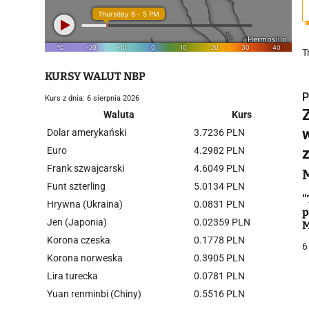
T
KURSY WALUT NBP
P
Kurs z dnia: 6 sierpnia 2026
Waluta
Kurs
Dolar amerykański
3.7236 PLN
Euro
4.2982 PLN
Frank szwajcarski
4.6049 PLN
i
Funt szterling
5.0134 PLN
"
Hrywna (Ukraina)
0.0831 PLN
p
Jen (Japonia)
0.02359 PLN
M
w
Korona czeska
0.1778 PLN
6
Korona norweska
0.3905 PLN
Lira turecka
0.0781 PLN
j
Yuan renminbi (Chiny)
0.5516 PLN