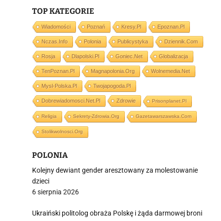
TOP KATEGORIE
Wiadomości
Poznań
Kresy.pl
Epoznan.pl
Nczas.info
Polonia
Publicystyka
Dziennik.com
i
Rosja
Dlapolski.pl
Goniec.net
Globalizacja
TenPoznan.pl
Magnapolonia.org
Wolnemedia.net
Mysl-Polska.pl
Twojapogoda.pl
Dobrewiadomosci.net.pl
Zdrowie
Prisonplanet.pl
Religia
Sekrety-Zdrowia.org
Gazetawarszawska.com
Stolikwolnosci.org
POLONIA
Kolejny dewiant gender aresztowany za molestowanie
dzieci
6 sierpnia 2026
Ukraiński politolog obraża Polskę i żąda darmowej broni