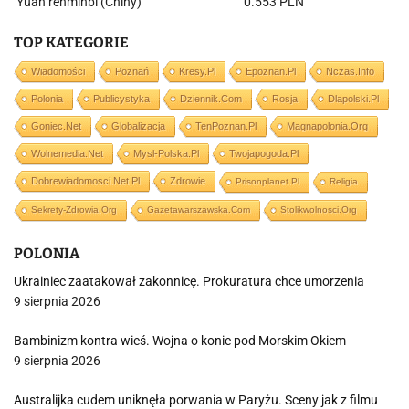
Yuan renminbi (Chiny)
0.553 PLN
TOP KATEGORIE
Wiadomości
Poznań
Kresy.pl
Epoznan.pl
Nczas.info
Polonia
Publicystyka
Dziennik.com
Rosja
Dlapolski.pl
Goniec.net
Globalizacja
TenPoznan.pl
Magnapolonia.org
Wolnemedia.net
Mysl-Polska.pl
Twojapogoda.pl
Dobrewiadomosci.net.pl
Zdrowie
Prisonplanet.pl
Religia
Sekrety-Zdrowia.org
Gazetawarszawska.com
Stolikwolnosci.org
POLONIA
Ukrainiec zaatakował zakonnicę. Prokuratura chce umorzenia
9 sierpnia 2026
Bambinizm kontra wieś. Wojna o konie pod Morskim Okiem
9 sierpnia 2026
Australijka cudem uniknęła porwania w Paryżu. Sceny jak z filmu