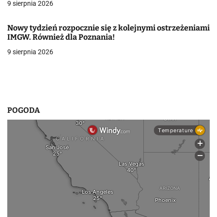
9 sierpnia 2026
w
Nowy tydzień rozpocznie się z kolejnymi ostrzeżeniami
p
IMGW. Również dla Poznania!
i
9 sierpnia 2026
s
u
POGODA