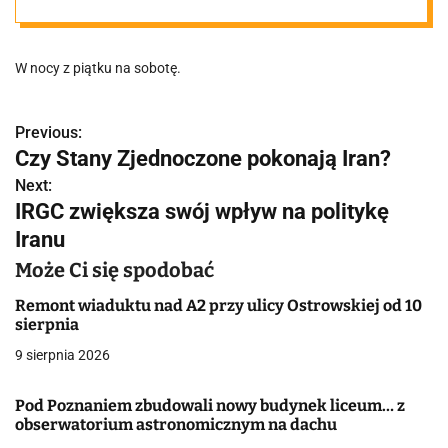
na swoich
W nocy z piątku na sobotę.
przystankach
Previous:
N
Czy Stany Zjednoczone pokonają Iran?
a
Next:
IRGC zwiększa swój wpływ na politykę
w
Iranu
i
Może Ci się spodobać
g
Remont wiaduktu nad A2 przy ulicy Ostrowskiej od 10
a
sierpnia
9 sierpnia 2026
c
j
Pod Poznaniem zbudowali nowy budynek liceum… z
obserwatorium astronomicznym na dachu
a