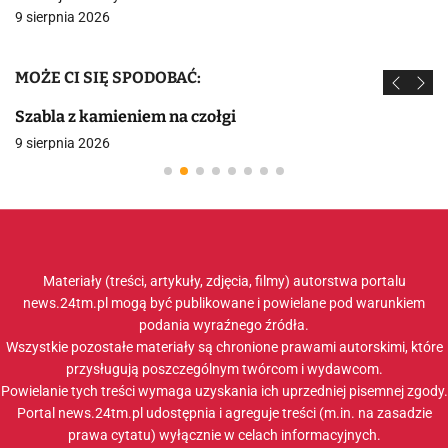
9 sierpnia 2026
MOŻE CI SIĘ SPODOBAĆ:
Szabla z kamieniem na czołgi
9 sierpnia 2026
Materiały (treści, artykuły, zdjęcia, filmy) autorstwa portalu
news.24tm.pl mogą być publikowane i powielane pod warunkiem
podania wyraźnego źródła.
Wszystkie pozostałe materiały są chronione prawami autorskimi, które
przysługują poszczególnym twórcom i wydawcom.
Powielanie tych treści wymaga uzyskania ich uprzedniej pisemnej zgody.
Portal news.24tm.pl udostępnia i agreguje treści (m.in. na zasadzie
prawa cytatu) wyłącznie w celach informacyjnych.