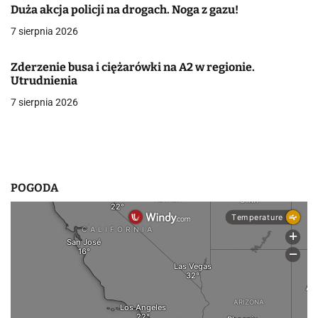
Duża akcja policji na drogach. Noga z gazu!
w
7 sierpnia 2026
p
Zderzenie busa i ciężarówki na A2 w regionie.
i
Utrudnienia
s
7 sierpnia 2026
u
POGODA