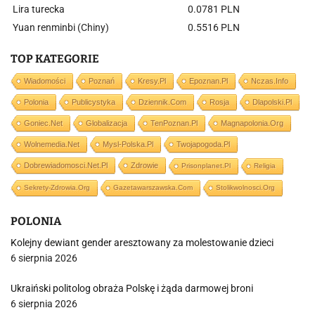
Lira turecka
0.0781 PLN
Yuan renminbi (Chiny)
0.5516 PLN
TOP KATEGORIE
Wiadomości
Poznań
Kresy.pl
Epoznan.pl
Nczas.info
Polonia
Publicystyka
Dziennik.com
Rosja
Dlapolski.pl
Goniec.net
Globalizacja
TenPoznan.pl
Magnapolonia.org
Wolnemedia.net
Mysl-Polska.pl
Twojapogoda.pl
Dobrewiadomosci.net.pl
Zdrowie
Prisonplanet.pl
Religia
Sekrety-Zdrowia.org
Gazetawarszawska.com
Stolikwolnosci.org
POLONIA
Kolejny dewiant gender aresztowany za molestowanie dzieci
6 sierpnia 2026
Ukraiński politolog obraża Polskę i żąda darmowej broni
6 sierpnia 2026