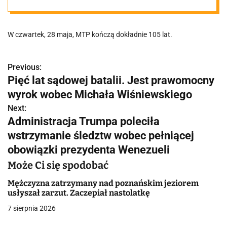
mają tyle lat!
W czwartek, 28 maja, MTP kończą dokładnie 105 lat.
Pokolorowano
zdjęcia z
Previous:
N
Pięć lat sądowej batalii. Jest prawomocny
a
wyrok wobec Michała Wiśniewskiego
przeszłości
w
Next:
Administracja Trumpa poleciła
i
wstrzymanie śledztw wobec pełniącej
g
obowiązki prezydenta Wenezueli
a
Może Ci się spodobać
c
Mężczyzna zatrzymany nad poznańskim jeziorem
usłyszał zarzut. Zaczepiał nastolatkę
j
7 sierpnia 2026
a