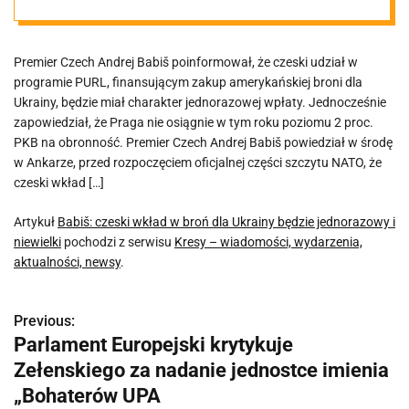
jednorazowy i
Premier Czech Andrej Babiš poinformował, że czeski udział w
niewielki
programie PURL, finansującym zakup amerykańskiej broni dla
Ukrainy, będzie miał charakter jednorazowej wpłaty. Jednocześnie
zapowiedział, że Praga nie osiągnie w tym roku poziomu 2 proc.
PKB na obronność. Premier Czech Andrej Babiš powiedział w środę
w Ankarze, przed rozpoczęciem oficjalnej części szczytu NATO, że
czeski wkład […]
Artykuł
Babiš: czeski wkład w broń dla Ukrainy będzie jednorazowy i
niewielki
pochodzi z serwisu
Kresy – wiadomości, wydarzenia,
aktualności, newsy
.
Previous:
N
Parlament Europejski krytykuje
a
Zełenskiego za nadanie jednostce imienia
w
„Bohaterów UPA