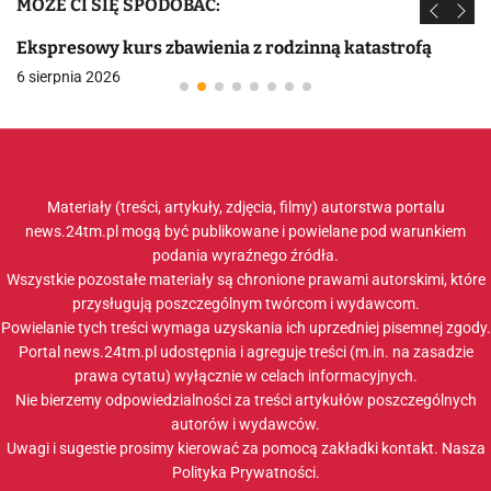
MOŻE CI SIĘ SPODOBAĆ:
Ekspresowy kurs zbawienia z rodzinną katastrofą
6 sierpnia 2026
Materiały (treści, artykuły, zdjęcia, filmy) autorstwa portalu
news.24tm.pl mogą być publikowane i powielane pod warunkiem
podania wyraźnego źródła.
Wszystkie pozostałe materiały są chronione prawami autorskimi, które
przysługują poszczególnym twórcom i wydawcom.
Powielanie tych treści wymaga uzyskania ich uprzedniej pisemnej zgody.
Portal news.24tm.pl udostępnia i agreguje treści (m.in. na zasadzie
prawa cytatu) wyłącznie w celach informacyjnych.
Nie bierzemy odpowiedzialności za treści artykułów poszczególnych
autorów i wydawców.
Uwagi i sugestie prosimy kierować za pomocą zakładki
kontakt
. Nasza
Polityka Prywatności
.