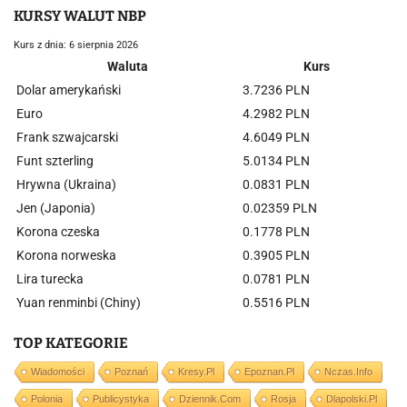
KURSY WALUT NBP
Kurs z dnia: 6 sierpnia 2026
Waluta
Kurs
Dolar amerykański
3.7236 PLN
Euro
4.2982 PLN
Frank szwajcarski
4.6049 PLN
Funt szterling
5.0134 PLN
Hrywna (Ukraina)
0.0831 PLN
Jen (Japonia)
0.02359 PLN
Korona czeska
0.1778 PLN
Korona norweska
0.3905 PLN
Lira turecka
0.0781 PLN
Yuan renminbi (Chiny)
0.5516 PLN
TOP KATEGORIE
Wiadomości
Poznań
Kresy.pl
Epoznan.pl
Nczas.info
Polonia
Publicystyka
Dziennik.com
Rosja
Dlapolski.pl