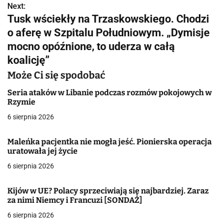
Next:
i
Tusk wściekły na Trzaskowskiego. Chodzi
g
o aferę w Szpitalu Południowym. „Dymisje
mocno opóźnione, to uderza w całą
a
koalicję”
c
Może Ci się spodobać
j
Seria ataków w Libanie podczas rozmów pokojowych w
Rzymie
a
6 sierpnia 2026
w
p
Maleńka pacjentka nie mogła jeść. Pionierska operacja
uratowała jej życie
i
6 sierpnia 2026
s
Kijów w UE? Polacy sprzeciwiają się najbardziej. Zaraz
u
za nimi Niemcy i Francuzi [SONDAŻ]
6 sierpnia 2026