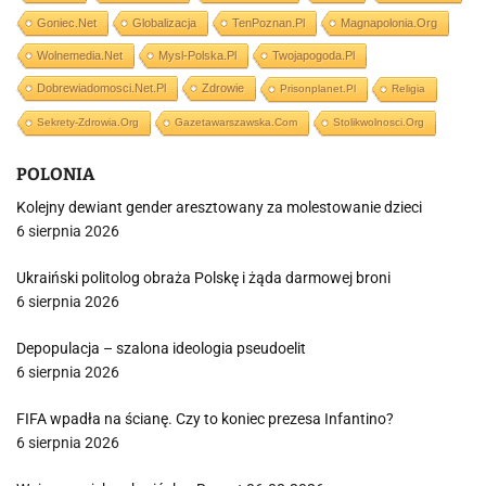
Goniec.net
Globalizacja
TenPoznan.pl
Magnapolonia.org
Wolnemedia.net
Mysl-Polska.pl
Twojapogoda.pl
Dobrewiadomosci.net.pl
Zdrowie
Prisonplanet.pl
Religia
Sekrety-Zdrowia.org
Gazetawarszawska.com
Stolikwolnosci.org
POLONIA
Kolejny dewiant gender aresztowany za molestowanie dzieci
6 sierpnia 2026
Ukraiński politolog obraża Polskę i żąda darmowej broni
6 sierpnia 2026
Depopulacja – szalona ideologia pseudoelit
6 sierpnia 2026
FIFA wpadła na ścianę. Czy to koniec prezesa Infantino?
6 sierpnia 2026