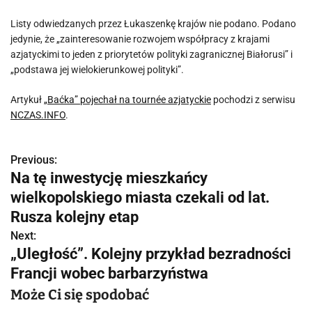
Listy odwiedzanych przez Łukaszenkę krajów nie podano. Podano
jedynie, że „zainteresowanie rozwojem współpracy z krajami
azjatyckimi to jeden z priorytetów polityki zagranicznej Białorusi” i
„podstawa jej wielokierunkowej polityki”.
Artykuł
„Baćka” pojechał na tournée azjatyckie
pochodzi z serwisu
NCZAS.INFO
.
Previous:
N
Na tę inwestycję mieszkańcy
a
wielkopolskiego miasta czekali od lat.
w
Rusza kolejny etap
Next:
i
„Uległość”. Kolejny przykład bezradności
g
Francji wobec barbarzyństwa
a
Może Ci się spodobać