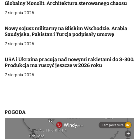
c
Globalny Monolit: Architektura sterowanego chaosu
7 sierpnia 2026
j
a
Nowy sojusz militarny na Bliskim Wschodzie. Arabia
Saudyjska, Pakistan i Turcja podpisały umowę
w
7 sierpnia 2026
p
USA i Ukraina pracują nad nowymi rakietami do S-300.
i
Produkcja ma ruszyć jeszcze w 2026 roku
s
7 sierpnia 2026
u
POGODA