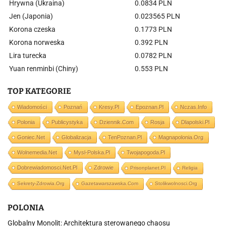
Hrywna (Ukraina)
0.0834 PLN
Jen (Japonia)
0.023565 PLN
Korona czeska
0.1773 PLN
Korona norweska
0.392 PLN
Lira turecka
0.0782 PLN
Yuan renminbi (Chiny)
0.553 PLN
TOP KATEGORIE
Wiadomości
Poznań
Kresy.pl
Epoznan.pl
Nczas.info
Polonia
Publicystyka
Dziennik.com
Rosja
Dlapolski.pl
Goniec.net
Globalizacja
TenPoznan.pl
Magnapolonia.org
Wolnemedia.net
Mysl-Polska.pl
Twojapogoda.pl
Dobrewiadomosci.net.pl
Zdrowie
Prisonplanet.pl
Religia
Sekrety-Zdrowia.org
Gazetawarszawska.com
Stolikwolnosci.org
POLONIA
Globalny Monolit: Architektura sterowanego chaosu