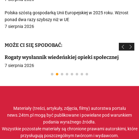
Polska szóstą gospodarką Unii Europejskiej w 2025 roku. Wzrost
ponad dwa razy szybszy niż w UE
7 sierpnia 2026
MOŻE CI SIĘ SPODOBAĆ:
Rogaty wysłannik wiedeńskiej opieki społecznej
7 sierpnia 2026
Materiały (treści, artykuły, zdjęcia, filmy) autorstwa portalu
news.24tm.pl mogą być publikowane i powielane pod warunkiem
podania wyraźnego źródła.
Wszystkie pozostałe materiały są chronione prawami autorskimi, które
przysługują poszczególnym twórcom i wydawcom.