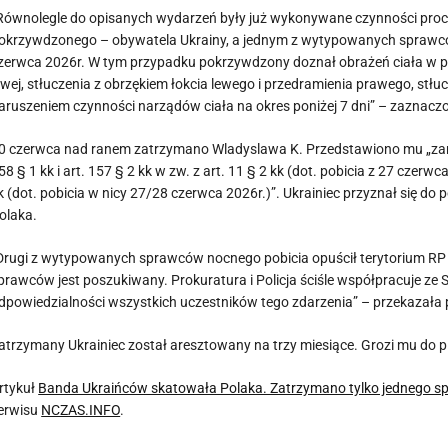
Równolegle do opisanych wydarzeń były już wykonywane czynności proc
okrzywdzonego – obywatela Ukrainy, a jednym z wytypowanych sprawców 
zerwca 2026r. W tym przypadku pokrzywdzony doznał obrażeń ciała w pos
ewej, stłuczenia z obrzękiem łokcia lewego i przedramienia prawego, stł
aruszeniem czynności narządów ciała na okres poniżej 7 dni” – zaznacz
0 czerwca nad ranem zatrzymano Wladyslawa K. Przedstawiono mu „zarz
58 § 1 kk i art. 157 § 2 kk w zw. z art. 11 § 2 kk (dot. pobicia z 27 czerwca
k (dot. pobicia w nicy 27/28 czerwca 2026r.)”. Ukrainiec przyznał się do 
olaka.
Drugi z wytypowanych sprawców nocnego pobicia opuścił terytorium RP w 
prawców jest poszukiwany. Prokuratura i Policja ściśle współpracuje ze
dpowiedzialności wszystkich uczestników tego zdarzenia” – przekazała 
atrzymany Ukrainiec został aresztowany na trzy miesiące. Grozi mu do pi
rtykuł
Banda Ukraińców skatowała Polaka. Zatrzymano tylko jednego spraw
erwisu
NCZAS.INFO
.