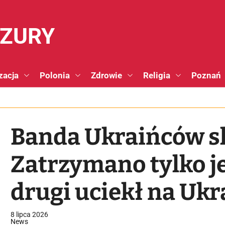
NZURY
zacja
Polonia
Zdrowie
Religia
Poznań
Banda Ukraińców s
Zatrzymano tylko j
drugi uciekł na Ukra
ukrywa
8 lipca 2026
News