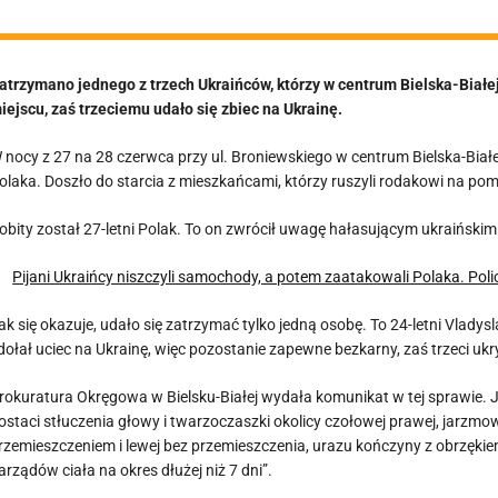
atrzymano jednego z trzech Ukraińców, którzy w centrum Bielska-Białe
iejscu, zaś trzeciemu udało się zbiec na Ukrainę.
 nocy z 27 na 28 czerwca przy ul. Broniewskiego w centrum Bielska-Bia
olaka. Doszło do starcia z mieszkańcami, którzy ruszyli rodakowi na po
obity został 27-letni Polak. To on zwrócił uwagę hałasującym ukraińskim
Pijani Ukraińcy niszczyli samochody, a potem zaatakowali Polaka. Poli
ak się okazuje, udało się zatrzymać tylko jedną osobę. To 24-letni Vladysl
dołał uciec na Ukrainę, więc pozostanie zapewne bezkarny, zaś trzeci ukr
rokuratura Okręgowa w Bielsku-Białej wydała komunikat w tej sprawie. 
ostaci stłuczenia głowy i twarzoczaszki okolicy czołowej prawej, jarzmo
rzemieszczeniem i lewej bez przemieszczenia, urazu kończyny z obrzęki
arządów ciała na okres dłużej niż 7 dni”.