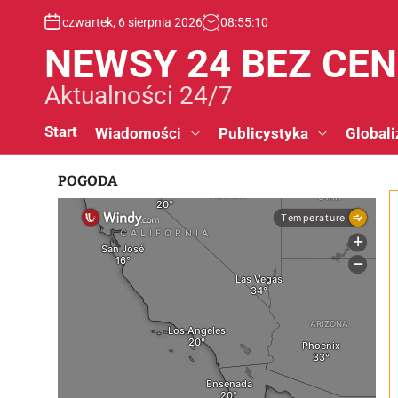
S
czwartek, 6 sierpnia 2026
08
:
55
:
11
k
i
NEWSY 24 BEZ CE
p
t
Aktualności 24/7
o
c
Start
Wiadomości
Publicystyka
Globali
o
n
POGODA
t
e
n
t