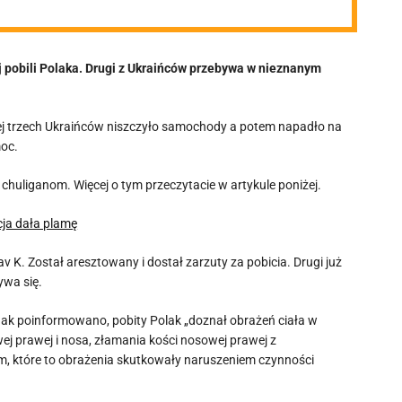
j pobili Polaka. Drugi z Ukraińców przebywa w nieznanym
łej trzech Ukraińców niszczyło samochody a potem napadło na
moc.
 chuliganom. Więcej o tym przeczytacie w artykule poniżej.
cja dała plamę
av K. Został aresztowany i dostał zarzuty za pobicia. Drugi już
ywa się.
Jak poinformowano, pobity Polak „doznał obrażeń ciała w
wej prawej i nosa, złamania kości nosowej prawej z
em, które to obrażenia skutkowały naruszeniem czynności