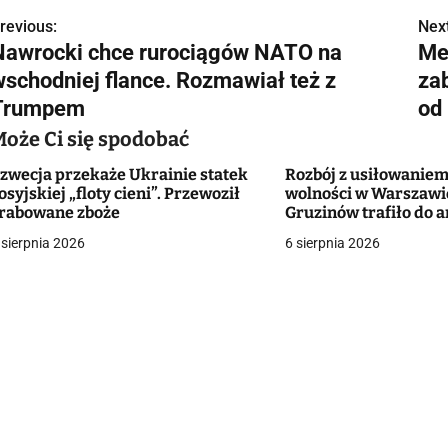
revious:
Next
N
Nawrocki chce rurociągów NATO na
Me
a
wschodniej flance. Rozmawiał też z
za
w
Trumpem
od
Może Ci się spodobać
zwecja przekaże Ukrainie statek
Rozbój z usiłowanie
g
osyjskiej „floty cieni”. Przewoził
wolności w Warszawie
rabowane zboże
Gruzinów trafiło do 
a
 sierpnia 2026
6 sierpnia 2026
c
a
w
p