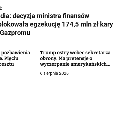
:
dia: decyzja ministra finansów
blokowała egzekucję 174,5 mln zł kary
 Gazpromu
m pozbawienia
Trump ostry wobec sekretarza
. Pięciu
obrony. Ma pretensje o
aresztu
wyczerpanie amerykańskich
arsenałów
6 sierpnia 2026