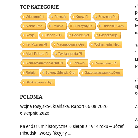
„
TOP KATEGORIE
p
Wiadomości
Poznań
Kresy.pl
Epoznan.pl
c
l
Nczas.info
Polonia
Publicystyka
Dziennik.com
n
Rosja
Dlapolski.pl
Goniec.net
Globalizacja
TenPoznan.pl
Magnapolonia.org
Wolnemedia.net
3
1
Mysl-Polska.pl
Twojapogoda.pl
k
Dobrewiadomosci.net.pl
Zdrowie
Prisonplanet.pl
P
Religia
Sekrety-Zdrowia.org
Gazetawarszawska.com
„
Stolikwolnosci.org
s
o
POLONIA
Wojna rosyjsko-ukraińska. Raport 06.08.2026
Z
6 sierpnia 2026
A
Kalendarium historyczne: 6 sierpnia 1914 roku – Józef
s
Piłsudski tworzy fikcyjny …