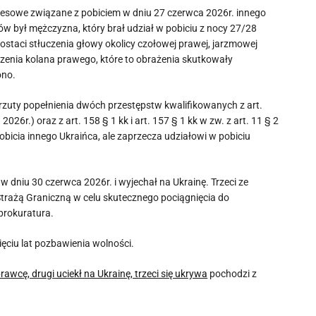
esowe związane z pobiciem w dniu 27 czerwca 2026r. innego
był mężczyzna, który brał udział w pobiciu z nocy 27/28
taci stłuczenia głowy okolicy czołowej prawej, jarzmowej
uczenia kolana prawego, które to obrażenia skutkowały
ono.
uty popełnienia dwóch przestępstw kwalifikowanych z art.
 2026r.) oraz z art. 158 § 1 kk i art. 157 § 1 kk w zw. z art. 11 § 2
pobicia innego Ukraińca, ale zaprzecza udziałowi w pobiciu
dniu 30 czerwca 2026r. i wyjechał na Ukrainę. Trzeci ze
 Strażą Graniczną w celu skutecznego pociągnięcia do
prokuratura.
ęciu lat pozbawienia wolności.
cę, drugi uciekł na Ukrainę, trzeci się ukrywa
pochodzi z