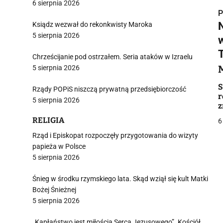
6 sierpnia 2026
P
Ksiądz wezwał do rekonkwisty Maroka
5 sierpnia 2026
Chrześcijanie pod ostrzałem. Seria ataków w Izraelu
5 sierpnia 2026
i
S
Rządy POPiS niszczą prywatną przedsiębiorczość
r
5 sierpnia 2026
z
RELIGIA
6
Rząd i Episkopat rozpoczęły przygotowania do wizyty
j
papieża w Polsce
5 sierpnia 2026
Śnieg w środku rzymskiego lata. Skąd wziął się kult Matki
Bożej Śnieżnej
5 sierpnia 2026
„Kapłaństwo jest miłością Serca Jezusowego”. Kościół