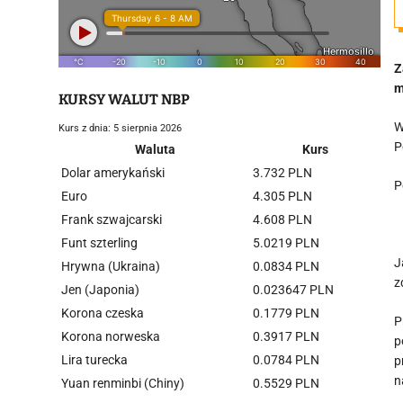
Z
m
KURSY WALUT NBP
W
Kurs z dnia: 5 sierpnia 2026
P
Waluta
Kurs
Dolar amerykański
3.732 PLN
P
Euro
4.305 PLN
Frank szwajcarski
4.608 PLN
Funt szterling
5.0219 PLN
J
Hrywna (Ukraina)
0.0834 PLN
z
Jen (Japonia)
0.023647 PLN
Korona czeska
0.1779 PLN
P
Korona norweska
0.3917 PLN
p
Lira turecka
0.0784 PLN
p
n
Yuan renminbi (Chiny)
0.5529 PLN