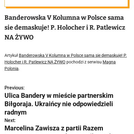
Holocher i R.
Banderowska V Kolumna w Polsce sama
Patlewicz NA
sie demaskuje! P. Holocher i R. Patlewicz
NA ŻYWO
ŻYWO
Artykuł
Banderowska V Kolumna w Polsce sama sie demaskuje! P.
Holocher i R. Patlewicz NA ŻYWO
pochodzi z serwisu
Magna
Polonia
.
Previous:
N
Ulica Bandery w mieście partnerskim
a
Biłgoraja. Ukraińcy nie odpowiedzieli
w
radnym
Next:
i
Marcelina Zawisza z partii Razem