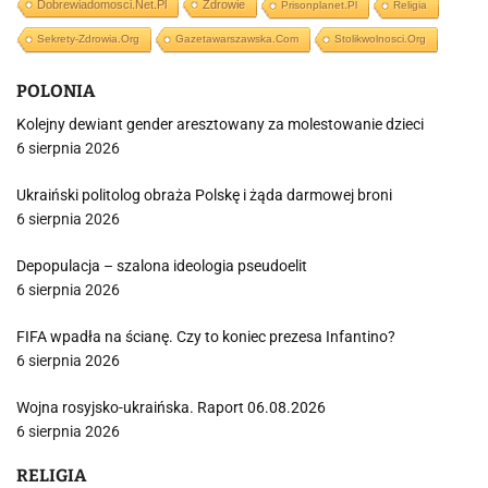
Dobrewiadomosci.net.pl
Zdrowie
Prisonplanet.pl
Religia
Sekrety-Zdrowia.org
Gazetawarszawska.com
Stolikwolnosci.org
POLONIA
Kolejny dewiant gender aresztowany za molestowanie dzieci
6 sierpnia 2026
Ukraiński politolog obraża Polskę i żąda darmowej broni
6 sierpnia 2026
Depopulacja – szalona ideologia pseudoelit
6 sierpnia 2026
FIFA wpadła na ścianę. Czy to koniec prezesa Infantino?
6 sierpnia 2026
Wojna rosyjsko-ukraińska. Raport 06.08.2026
6 sierpnia 2026
RELIGIA