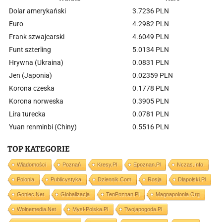
Dolar amerykański
3.7236 PLN
Euro
4.2982 PLN
Frank szwajcarski
4.6049 PLN
Funt szterling
5.0134 PLN
Hrywna (Ukraina)
0.0831 PLN
Jen (Japonia)
0.02359 PLN
Korona czeska
0.1778 PLN
Korona norweska
0.3905 PLN
Lira turecka
0.0781 PLN
Yuan renminbi (Chiny)
0.5516 PLN
TOP KATEGORIE
Wiadomości
Poznań
Kresy.pl
Epoznan.pl
Nczas.info
Polonia
Publicystyka
Dziennik.com
Rosja
Dlapolski.pl
Goniec.net
Globalizacja
TenPoznan.pl
Magnapolonia.org
Wolnemedia.net
Mysl-Polska.pl
Twojapogoda.pl