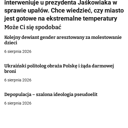
g
interweniuje u prezydenta Jaśkowiaka w
sprawie upałów. Chce wiedzieć, czy miasto
a
jest gotowe na ekstremalne temperatury
c
Może Ci się spodobać
j
Kolejny dewiant gender aresztowany za molestowanie
dzieci
a
6 sierpnia 2026
w
p
Ukraiński politolog obraża Polskę i żąda darmowej
broni
i
6 sierpnia 2026
s
Depopulacja – szalona ideologia pseudoelit
u
6 sierpnia 2026