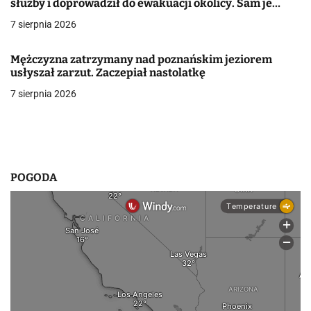
służby i doprowadził do ewakuacji okolicy. Sam je
podrzucił. Jest więcej informacji
w
7 sierpnia 2026
p
Mężczyzna zatrzymany nad poznańskim jeziorem
i
usłyszał zarzut. Zaczepiał nastolatkę
7 sierpnia 2026
s
u
POGODA