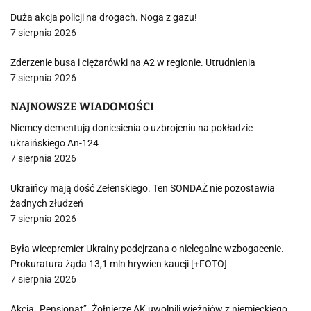
Duża akcja policji na drogach. Noga z gazu!
7 sierpnia 2026
Zderzenie busa i ciężarówki na A2 w regionie. Utrudnienia
7 sierpnia 2026
NAJNOWSZE WIADOMOŚCI
Niemcy dementują doniesienia o uzbrojeniu na pokładzie
ukraińskiego An-124
7 sierpnia 2026
Ukraińcy mają dość Zełenskiego. Ten SONDAŻ nie pozostawia
żadnych złudzeń
7 sierpnia 2026
Była wicepremier Ukrainy podejrzana o nielegalne wzbogacenie.
Prokuratura żąda 13,1 mln hrywien kaucji [+FOTO]
7 sierpnia 2026
Akcja „Pensjonat”. Żołnierze AK uwolnili więźniów z niemieckiego