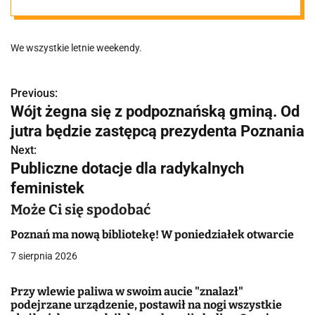
o miasta.
We wszystkie letnie weekendy.
Pojadą
autobusami za
Previous:
N
Wójt żegna się z podpoznańską gminą. Od
a
jutra będzie zastępcą prezydenta Poznania
darmo!
w
Next:
Publiczne dotacje dla radykalnych
i
feministek
g
Może Ci się spodobać
a
Poznań ma nową bibliotekę! W poniedziałek otwarcie
c
7 sierpnia 2026
j
Przy wlewie paliwa w swoim aucie "znalazł"
podejrzane urządzenie, postawił na nogi wszystkie
a