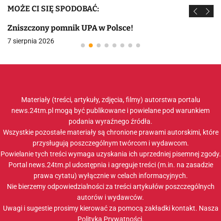
MOŻE CI SIĘ SPODOBAĆ:
Zniszczony pomnik UPA w Polsce!
7 sierpnia 2026
Materiały (treści, artykuły, zdjęcia, filmy) autorstwa portalu
news.24tm.pl mogą być publikowane i powielane pod warunkiem
podania wyraźnego źródła.
Wszystkie pozostałe materiały są chronione prawami autorskimi, które
przysługują poszczególnym twórcom i wydawcom.
Powielanie tych treści wymaga uzyskania ich uprzedniej pisemnej zgody.
Portal news.24tm.pl udostępnia i agreguje treści (m.in. na zasadzie
prawa cytatu) wyłącznie w celach informacyjnych.
Nie bierzemy odpowiedzialności za treści artykułów poszczególnych
autorów i wydawców.
Uwagi i sugestie prosimy kierować za pomocą zakładki
kontakt
. Nasza
Polityka Prywatności
.