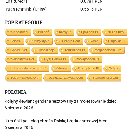
Lira turecka
0.0781 PLN
Yuan renminbi (Chiny)
0.5516 PLN
TOP KATEGORIE
Wiadomości
Poznań
Kresy.pl
Epoznan.pl
Nczas.info
Polonia
Publicystyka
Dziennik.com
Rosja
Dlapolski.pl
Goniec.net
Globalizacja
TenPoznan.pl
Magnapolonia.org
Wolnemedia.net
Mysl-Polska.pl
Twojapogoda.pl
Dobrewiadomosci.net.pl
Zdrowie
Prisonplanet.pl
Religia
Sekrety-Zdrowia.org
Gazetawarszawska.com
Stolikwolnosci.org
POLONIA
Kolejny dewiant gender aresztowany za molestowanie dzieci
6 sierpnia 2026
Ukraiński politolog obraża Polskę i żąda darmowej broni
6 sierpnia 2026