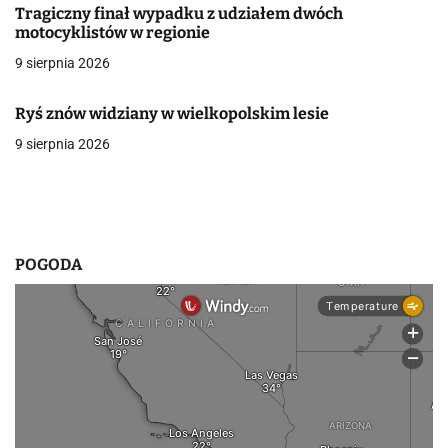
Tragiczny finał wypadku z udziałem dwóch
w
motocyklistów w regionie
9 sierpnia 2026
p
i
Ryś znów widziany w wielkopolskim lesie
s
9 sierpnia 2026
u
POGODA