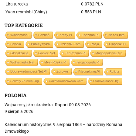
Lira turecka
0.0782 PLN
Yuan renminbi (Chiny)
0.553 PLN
TOP KATEGORIE
Wiadomości
Poznań
Kresy.pl
Epoznan.pl
Nczas.info
Polonia
Publicystyka
Dziennik.com
Rosja
Dlapolski.pl
Globalizacja
Goniec.net
TenPoznan.pl
Magnapolonia.org
Wolnemedia.net
Mysl-Polska.pl
Twojapogoda.pl
Dobrewiadomosci.net.pl
Zdrowie
Prisonplanet.pl
Religia
Sekrety-Zdrowia.org
Gazetawarszawska.com
Stolikwolnosci.org
POLONIA
Wojna rosyjsko-ukraińska. Raport 09.08.2026
9 sierpnia 2026
Kalendarium historyczne: 9 sierpnia 1864 – narodziny Romana
Dmowskiego