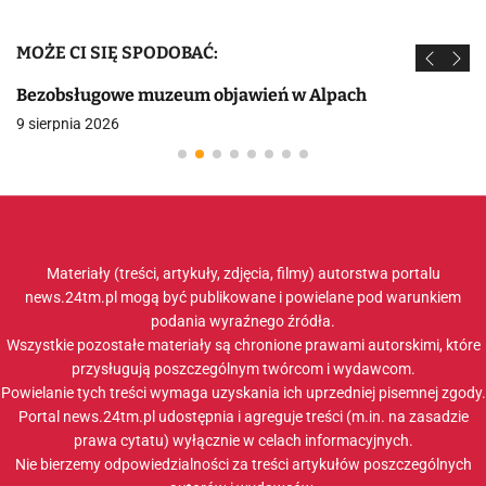
MOŻE CI SIĘ SPODOBAĆ:
Bezobsługowe muzeum objawień w Alpach
9 sierpnia 2026
Materiały (treści, artykuły, zdjęcia, filmy) autorstwa portalu
news.24tm.pl mogą być publikowane i powielane pod warunkiem
podania wyraźnego źródła.
Wszystkie pozostałe materiały są chronione prawami autorskimi, które
przysługują poszczególnym twórcom i wydawcom.
Powielanie tych treści wymaga uzyskania ich uprzedniej pisemnej zgody.
Portal news.24tm.pl udostępnia i agreguje treści (m.in. na zasadzie
prawa cytatu) wyłącznie w celach informacyjnych.
Nie bierzemy odpowiedzialności za treści artykułów poszczególnych