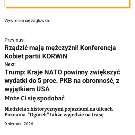
regionie. W
Wywróciła się żaglówka.
wodzie znalazło
się sześć osób
Previous:
N
Rządzić mają mężczyźni! Konferencja
a
Kobiet partii KORWiN
w
Next:
Trump: Kraje NATO powinny zwiększyć
i
wydatki do 5 proc. PKB na obronność, z
g
wyjątkiem USA
a
Może Ci się spodobać
c
Niedziela z historycznymi pojazdami na ulicach
Poznania. "Ogórek" także wyjedzie na trasę
j
9 sierpnia 2026
a