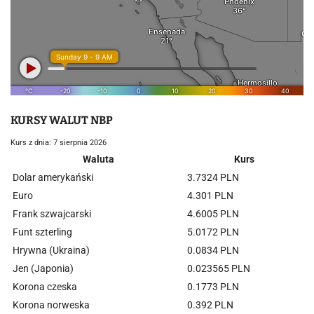
KURSY WALUT NBP
Kurs z dnia: 7 sierpnia 2026
Waluta
Kurs
Dolar amerykański
3.7324 PLN
Euro
4.301 PLN
Frank szwajcarski
4.6005 PLN
Funt szterling
5.0172 PLN
Hrywna (Ukraina)
0.0834 PLN
Jen (Japonia)
0.023565 PLN
Korona czeska
0.1773 PLN
Korona norweska
0.392 PLN