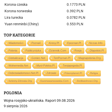
Korona czeska
0.1773 PLN
Korona norweska
0.392 PLN
Lira turecka
0.0782 PLN
Yuan renminbi (Chiny)
0.553 PLN
TOP KATEGORIE
Wiadomości
Poznań
Kresy.pl
Epoznan.pl
Nczas.info
Polonia
Publicystyka
Dziennik.com
Rosja
Dlapolski.pl
Globalizacja
Goniec.net
TenPoznan.pl
Magnapolonia.org
Wolnemedia.net
Mysl-Polska.pl
Twojapogoda.pl
Dobrewiadomosci.net.pl
Zdrowie
Prisonplanet.pl
Religia
Sekrety-Zdrowia.org
Gazetawarszawska.com
Stolikwolnosci.org
POLONIA
Wojna rosyjsko-ukraińska. Raport 09.08.2026
9 sierpnia 2026