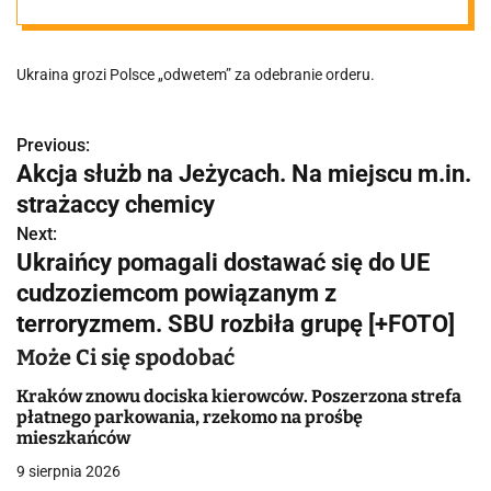
Ukraina grozi Polsce „odwetem” za odebranie orderu.
Previous:
N
Akcja służb na Jeżycach. Na miejscu m.in.
a
strażaccy chemicy
w
Next:
Ukraińcy pomagali dostawać się do UE
i
cudzoziemcom powiązanym z
g
terroryzmem. SBU rozbiła grupę [+FOTO]
a
Może Ci się spodobać
c
Kraków znowu dociska kierowców. Poszerzona strefa
płatnego parkowania, rzekomo na prośbę
j
mieszkańców
9 sierpnia 2026
a