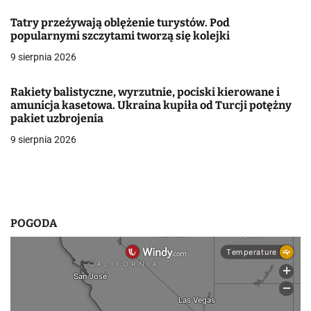
w
Tatry przeżywają oblężenie turystów. Pod
popularnymi szczytami tworzą się kolejki
p
9 sierpnia 2026
i
Rakiety balistyczne, wyrzutnie, pociski kierowane i
s
amunicja kasetowa. Ukraina kupiła od Turcji potężny
pakiet uzbrojenia
u
9 sierpnia 2026
POGODA