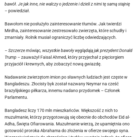
bawół. Je jak inne, nie walczy o jedzenie i dzieli z nimi tę samą stajnię
–
powiedział.
Bawołom nie posłużyło zainteresowanie tłumów. Jak twierdzi
Mirdha, zainteresowanie zestresowało zwierzęta, które schudły i
zmarniały. Rolnik musiał ograniczyć liczbę odwiedzających.
– Szczerze mówiąc, wszystkie bawoły wyglądają jak prezydent Donald
Trump –
zauważył Faisal Ahmed, który przyjechał z pięciorgiem
przyjaciół i krewnych, aby zobaczyć nową gwiazdę.
Nadawanie zwierzętom imion po sławnych ludziach jest częste w
Bangladeszu. Złocisty byk został nazwany Neymar na cześć
brazylijskiego piłkarza, innemu nadano przydomek – Członek
Parlamentu.
Bangladesz liczy 170 mln mieszkańców. Większość z nich to
muzułmanie, którzy przygotowują się obecnie do obchodów Eid al-
Adha, Święta Ofiarowania. Muzułmanie wierzą, że upamiętnia ono
gotowość proroka Abrahama do złożenia w ofierze swojego syna.