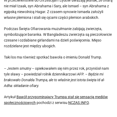
W przeciwieństwie do chrześcijan i żydów uważają jednak, że ofiarą
nie miał Izaak, syn Abrahama i Sary, ale Ismael – syn Abrahama z
egipską niewolnicą Hagar. Z czasem synowie Ismaela założyli
własne plemiona i stali się ojcami części plemion arabskich.
Podczas Święta Ofiarowania muzułmanie zabijają zwierzęta,
symbolizujące baranka. W Bangladeszu zwierzęta są pieczołowicie
czesane i ozdabiane girlandami na dzień poświęcenia. Mięso
rozdzielane jest między ubogich.
Taki los ma również spotkać bawoła o imieniu Donald Trump.
– Jestem smutny –
opiekowałem się nim przez rok, przyniósł nam
tyle sławy – powiedział rolnik dziennikarzowi AFP.
– Będzie mi
brakowało Donalda Trumpa, ale to właśnie jest istota święta Id al-
Adha: składanie ofiary.
Artykuł
Bawół przypominający Trumpa stał się sensacją mediów
społecznościowych
pochodzi z serwisu
NCZAS.INFO
.