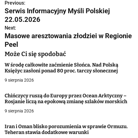
Previous:
N
Serwis Informacyjny Myśli Polskiej
a
22.05.2026
w
Next:
Masowe aresztowania złodziei w Regionie
i
Peel
g
Może Ci się spodobać
a
W środę całkowite zaćmienie Słońca. Nad Polską
Księżyc zasłoni ponad 80 proc. tarczy słonecznej
c
9 sierpnia 2026
j
Chińczycy ruszą do Europy przez Ocean Arktyczny –
a
Rosjanie liczą na epokową zmianę szlaków morskich
w
9 sierpnia 2026
p
Iran i Oman blisko porozumienia w sprawie Ormuzu.
i
Teheran stawia dodatkowe warunki