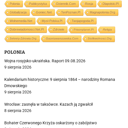
Polonia
Publicystyka
Dziennik.com
Rosja
Dlapolski.pl
Globalizacja
Goniec.net
TenPoznan.pl
Magnapolonia.org
Wolnemedia.net
Mysl-Polska.pl
Twojapogoda.pl
Dobrewiadomosci.net.pl
Zdrowie
Prisonplanet.pl
Religia
Sekrety-Zdrowia.org
Gazetawarszawska.com
Stolikwolnosci.org
POLONIA
Wojna rosyjsko-ukraińska. Raport 09.08.2026
9 sierpnia 2026
Kalendarium historyczne: 9 sierpnia 1864 – narodziny Romana
Dmowskiego
9 sierpnia 2026
Wrocław: zasnęła w taksówce. Kazach ją zgwałcił
8 sierpnia 2026
Bohater Czerwonego Krzyża oskarżony o zabójstwo