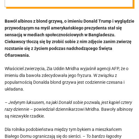
mediów
Bawół albinos z blond grzywą, o imieniu Donald Trump i wyglądzie
społecznościow
przywodzącym na myśl amerykańskiego prezydenta stał się
sensacją w mediach społecznościowych w Bangladeszu.
ych
Ciekawscy tłoczą się by zrobić sobie z nim zdjęcie zanim zwierzę
rozstanie się z życiem podczas nadchodzącego Święta
Ofiarowania.
Właściciel zwierzęcia, Zia Uddin Mridha wyjaśnił agencji AFP, że o
imieniu dla bawoła zdecydowała jego fryzura. W związku z
popularnością Donalda blond grzywa jest codziennie czesana i
układana.
– Jedynym luksusem, na jaki Donald sobie pozwala, jest kąpiel cztery
razy dziennie –
powiedział dziennikarzowi Mridha. Bawoły albinosy
są niezwykle rzadkie.
Dla rolnika podobieństwa między tym bykiem a mieszkańcem
Białego Domu ograniczają się do sierści.
– To bardzo łagodny