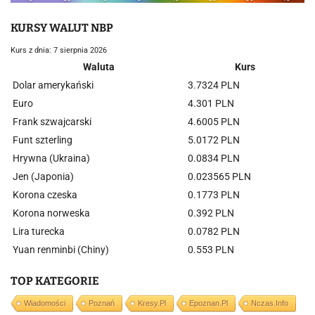
KURSY WALUT NBP
Kurs z dnia: 7 sierpnia 2026
Waluta
Kurs
Dolar amerykański
3.7324 PLN
Euro
4.301 PLN
Frank szwajcarski
4.6005 PLN
Funt szterling
5.0172 PLN
Hrywna (Ukraina)
0.0834 PLN
Jen (Japonia)
0.023565 PLN
Korona czeska
0.1773 PLN
Korona norweska
0.392 PLN
Lira turecka
0.0782 PLN
Yuan renminbi (Chiny)
0.553 PLN
TOP KATEGORIE
Wiadomości
Poznań
Kresy.pl
Epoznan.pl
Nczas.info