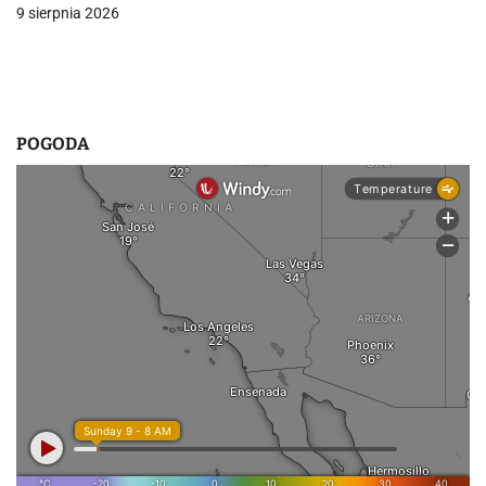
9 sierpnia 2026
s
u
POGODA