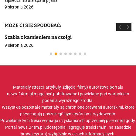
sąsiedzi, matka spała pijana
9 sierpnia 2026
MOŻE CI SIĘ SPODOBAĆ:
Szabla z kamieniem na czołgi
9 sierpnia 2026
Materiały (treści, artykuły, zdjęcia, filmy) autorstwa portalu
news.24tm.pl mogą być publikowane i powielane pod warunkiem
podania wyraźnego źródła.
Wszystkie pozostałe materiały są chronione prawami autorskimi, które
przysługują poszczególnym twórcom i wydawcom.
Powielanie tych treści wymaga uzyskania ich uprzedniej pisemnej zgody.
Portal news.24tm.pl udostępnia i agreguje treści (m.in. na zasadzie
prawa cytatu) wyłącznie w celach informacyjnych.