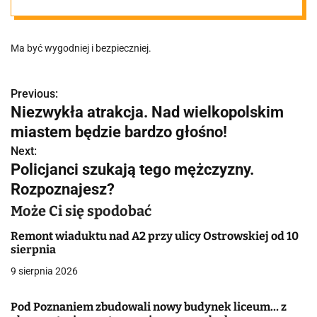
umowa
Ma być wygodniej i bezpieczniej.
Previous:
N
Niezwykła atrakcja. Nad wielkopolskim
a
miastem będzie bardzo głośno!
w
Next:
Policjanci szukają tego mężczyzny.
i
Rozpoznajesz?
g
Może Ci się spodobać
a
Remont wiaduktu nad A2 przy ulicy Ostrowskiej od 10
sierpnia
c
9 sierpnia 2026
j
Pod Poznaniem zbudowali nowy budynek liceum… z
a