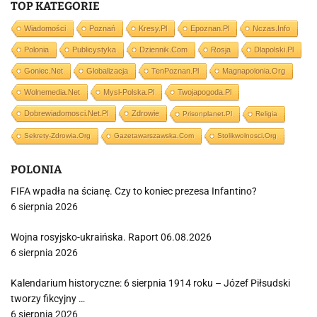
TOP KATEGORIE
Wiadomości
Poznań
Kresy.pl
Epoznan.pl
Nczas.info
Polonia
Publicystyka
Dziennik.com
Rosja
Dlapolski.pl
Goniec.net
Globalizacja
TenPoznan.pl
Magnapolonia.org
Wolnemedia.net
Mysl-Polska.pl
Twojapogoda.pl
Dobrewiadomosci.net.pl
Zdrowie
Prisonplanet.pl
Religia
Sekrety-Zdrowia.org
Gazetawarszawska.com
Stolikwolnosci.org
POLONIA
FIFA wpadła na ścianę. Czy to koniec prezesa Infantino?
6 sierpnia 2026
Wojna rosyjsko-ukraińska. Raport 06.08.2026
6 sierpnia 2026
Kalendarium historyczne: 6 sierpnia 1914 roku – Józef Piłsudski
tworzy fikcyjny …
6 sierpnia 2026