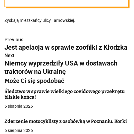
poznańskiej
Zyskają mieszkańcy ulicy Tarnowskiej.
ulicy. Powstaną
za ponad 0,5
Previous:
N
Jest apelacja w sprawie zoofilki z Kłodzka
a
miliona
Next:
Niemcy wyprzedziły USA w dostawach
w
traktorów na Ukrainę
i
Może Ci się spodobać
g
Śledztwo w sprawie wielkiego covidowego przekrętu
a
bliskie końca!
6 sierpnia 2026
c
j
Zderzenie motocyklisty z osobówką w Poznaniu. Korki
a
6 sierpnia 2026