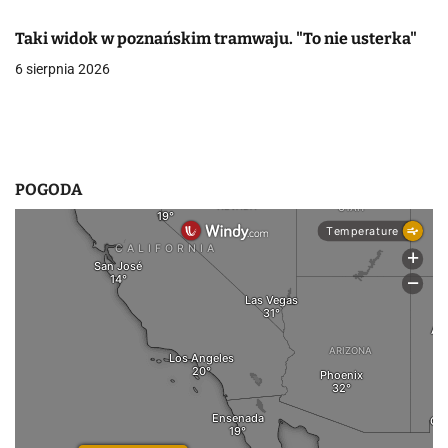
w
Taki widok w poznańskim tramwaju. "To nie usterka"
p
6 sierpnia 2026
i
s
u
POGODA