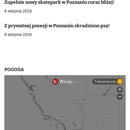
Zupełnie nowy skatepark w Poznaniu coraz bliżej!
a
8 sierpnia 2026
w
p
Z prywatnej posesji w Poznaniu skradziono psa!
8 sierpnia 2026
i
s
u
POGODA