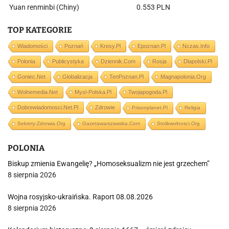
Yuan renminbi (Chiny)
0.553 PLN
TOP KATEGORIE
Wiadomości
Poznań
Kresy.pl
Epoznan.pl
Nczas.info
Polonia
Publicystyka
Dziennik.com
Rosja
Dlapolski.pl
Goniec.net
Globalizacja
TenPoznan.pl
Magnapolonia.org
Wolnemedia.net
Mysl-Polska.pl
Twojapogoda.pl
Dobrewiadomosci.net.pl
Zdrowie
Prisonplanet.pl
Religia
Sekrety-Zdrowia.org
Gazetawarszawska.com
Stolikwolnosci.org
POLONIA
Biskup zmienia Ewangelię? „Homoseksualizm nie jest grzechem”
8 sierpnia 2026
Wojna rosyjsko-ukraińska. Raport 08.08.2026
8 sierpnia 2026