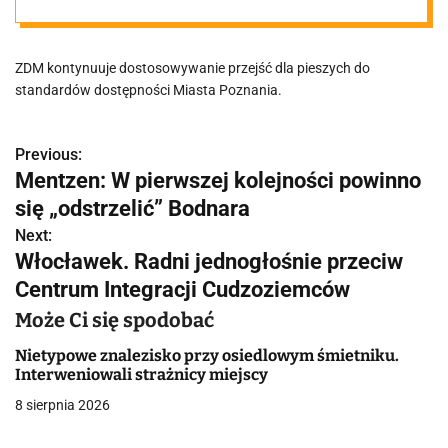
to nie nowość w
ZDM kontynuuje dostosowywanie przejść dla pieszych do
Poznaniu"
standardów dostępności Miasta Poznania.
Previous:
N
Mentzen: W pierwszej kolejności powinno
a
się „odstrzelić” Bodnara
w
Next:
Włocławek. Radni jednogłośnie przeciw
i
Centrum Integracji Cudzoziemców
g
Może Ci się spodobać
a
Nietypowe znalezisko przy osiedlowym śmietniku.
Interweniowali strażnicy miejscy
c
8 sierpnia 2026
j