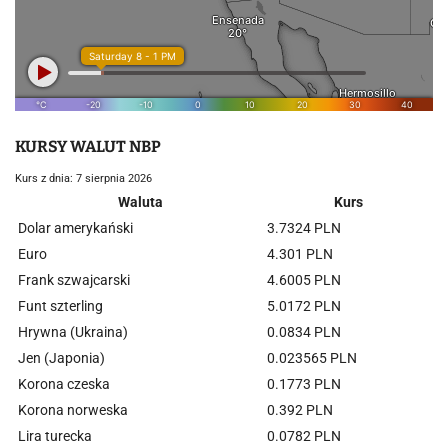
KURSY WALUT NBP
Kurs z dnia: 7 sierpnia 2026
Waluta
Kurs
Dolar amerykański
3.7324 PLN
Euro
4.301 PLN
Frank szwajcarski
4.6005 PLN
Funt szterling
5.0172 PLN
Hrywna (Ukraina)
0.0834 PLN
Jen (Japonia)
0.023565 PLN
Korona czeska
0.1773 PLN
Korona norweska
0.392 PLN
Lira turecka
0.0782 PLN