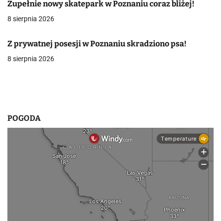
Zupełnie nowy skatepark w Poznaniu coraz bliżej!
a
8 sierpnia 2026
w
p
Z prywatnej posesji w Poznaniu skradziono psa!
8 sierpnia 2026
i
s
u
POGODA