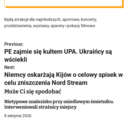
wybierać
Będą atrakcje dla najmłodszych, sportowe, koncerty,
przedstawienia, wystawy, spacery i pokazy filmowe.
Previous:
N
PE zajmie się kultem UPA. Ukraińcy są
a
wściekli
w
Next:
Niemcy oskarżają Kijów o celowy spisek w
i
celu zniszczenia Nord Stream
g
Może Ci się spodobać
a
Nietypowe znalezisko przy osiedlowym śmietniku.
Interweniowali strażnicy miejscy
c
8 sierpnia 2026
j