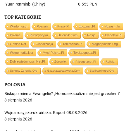
Yuan renminbi (Chiny)
0.553 PLN
TOP KATEGORIE
Wiadomości
Poznań
Kresy.pl
Epoznan.pl
Nczas.info
Polonia
Publicystyka
Dziennik.com
Rosja
Dlapolski.pl
Goniec.net
Globalizacja
TenPoznan.pl
Magnapolonia.org
Wolnemedia.net
Mysl-Polska.pl
Twojapogoda.pl
Dobrewiadomosci.net.pl
Zdrowie
Prisonplanet.pl
Religia
Sekrety-Zdrowia.org
Gazetawarszawska.com
Stolikwolnosci.org
POLONIA
Biskup zmienia Ewangelię? „Homoseksualizm nie jest grzechem”
8 sierpnia 2026
Wojna rosyjsko-ukraińska. Raport 08.08.2026
8 sierpnia 2026