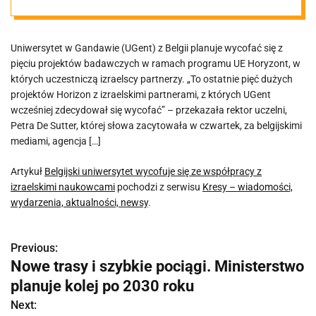
izraelskimi
Uniwersytet w Gandawie (UGent) z Belgii planuje wycofać się z
naukowcami
pięciu projektów badawczych w ramach programu UE Horyzont, w
których uczestniczą izraelscy partnerzy. „To ostatnie pięć dużych
projektów Horizon z izraelskimi partnerami, z których UGent
wcześniej zdecydował się wycofać” – przekazała rektor uczelni,
Petra De Sutter, której słowa zacytowała w czwartek, za belgijskimi
mediami, agencja […]
Artykuł
Belgijski uniwersytet wycofuje się ze współpracy z
izraelskimi naukowcami
pochodzi z serwisu
Kresy – wiadomości,
wydarzenia, aktualności, newsy
.
Previous:
N
Nowe trasy i szybkie pociągi. Ministerstwo
a
planuje kolej po 2030 roku
w
Next: