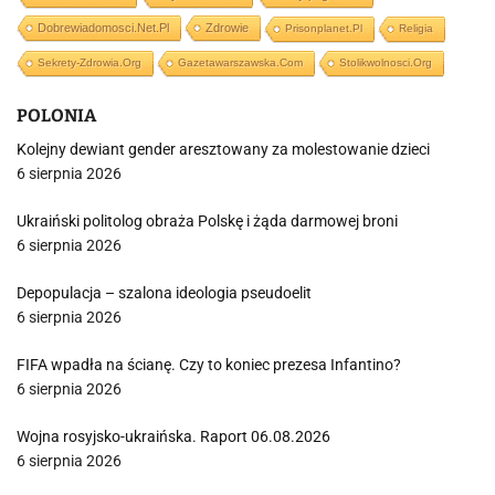
Dobrewiadomosci.net.pl
Zdrowie
Prisonplanet.pl
Religia
Sekrety-Zdrowia.org
Gazetawarszawska.com
Stolikwolnosci.org
POLONIA
Kolejny dewiant gender aresztowany za molestowanie dzieci
6 sierpnia 2026
Ukraiński politolog obraża Polskę i żąda darmowej broni
6 sierpnia 2026
Depopulacja – szalona ideologia pseudoelit
6 sierpnia 2026
FIFA wpadła na ścianę. Czy to koniec prezesa Infantino?
6 sierpnia 2026
Wojna rosyjsko-ukraińska. Raport 06.08.2026
6 sierpnia 2026