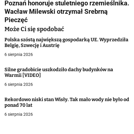
Poznań honoruje stuletniego rzemieślnika.
i
Wacław Milewski otrzymał Srebrną
g
Pieczęć
a
Może Ci się spodobać
c
Polska szóstą największą gospodarką UE. Wyprzedziła
Belgię, Szwecję i Austrię
j
6 sierpnia 2026
a
Silne gradobicie uszkodziło dachy budynków na
w
Warmii [VIDEO]
6 sierpnia 2026
p
i
Rekordowo niski stan Wisły. Tak mało wody nie było od
ponad 70 lat
s
6 sierpnia 2026
u