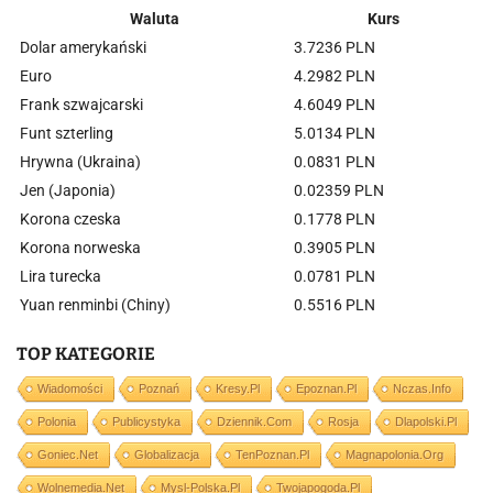
Waluta
Kurs
Dolar amerykański
3.7236 PLN
Euro
4.2982 PLN
Frank szwajcarski
4.6049 PLN
Funt szterling
5.0134 PLN
Hrywna (Ukraina)
0.0831 PLN
Jen (Japonia)
0.02359 PLN
Korona czeska
0.1778 PLN
Korona norweska
0.3905 PLN
Lira turecka
0.0781 PLN
Yuan renminbi (Chiny)
0.5516 PLN
TOP KATEGORIE
Wiadomości
Poznań
Kresy.pl
Epoznan.pl
Nczas.info
Polonia
Publicystyka
Dziennik.com
Rosja
Dlapolski.pl
Goniec.net
Globalizacja
TenPoznan.pl
Magnapolonia.org
Wolnemedia.net
Mysl-Polska.pl
Twojapogoda.pl