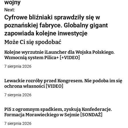
w
wojny
Next:
i
Cyfrowe bliźniaki sprawdziły się w
g
poznańskiej fabryce. Globalny gigant
zapowiada kolejne inwestycje
a
Może Ci się spodobać
c
Kolejne wyrzutnie iLauncher dla Wojska Polskiego.
j
Wzmocnią system Pilica+ [+VIDEO]
a
7 sierpnia 2026
w
Lewackie rozróby przed Kongresem. Nie podoba im się
ochrona własności [VIDEO]
p
7 sierpnia 2026
i
s
PiS z ogromnym spadkiem, zyskują Konfederacje.
Formacja Morawieckiego w Sejmie [SONDAŻ]
u
7 sierpnia 2026