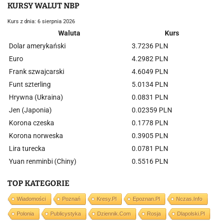
KURSY WALUT NBP
Kurs z dnia: 6 sierpnia 2026
Waluta
Kurs
Dolar amerykański
3.7236 PLN
Euro
4.2982 PLN
Frank szwajcarski
4.6049 PLN
Funt szterling
5.0134 PLN
Hrywna (Ukraina)
0.0831 PLN
Jen (Japonia)
0.02359 PLN
Korona czeska
0.1778 PLN
Korona norweska
0.3905 PLN
Lira turecka
0.0781 PLN
Yuan renminbi (Chiny)
0.5516 PLN
TOP KATEGORIE
Wiadomości
Poznań
Kresy.pl
Epoznan.pl
Nczas.info
Polonia
Publicystyka
Dziennik.com
Rosja
Dlapolski.pl