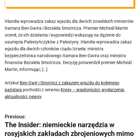
kolejnego
Irlandia wprowadza zakaz wjazdu dla dwóch izraelskich ministrów:
państwa
Itamara Ben-Gwira i Bezalela Smotricza. Premier Micheál Martin
ocenił, że ich działania i wypowiedzi wskazują na dążenie do
usunięcia Palestyńczyków z Palestyny. Irlandia wprowadza zakaz
wjazdu dla dwóch członków rządu Izraela: ministra
bezpieczeństwa narodowego Itamara Ben-Gwira oraz ministra
finansów Bezalela Smotricza. Decyzję potwierdził premier Micheál
Martin, informując, […]
Artykuł
Ben-Gwir i Smotricz z zakazem wjazdu do kolejnego
państwa
pochodzi z serwisu
Kresy – wiadomości, wydarzenia,
aktualności, newsy
.
Previous:
N
The Insider: niemieckie narzędzia w
a
rosyjskich zakładach zbrojeniowych mimo