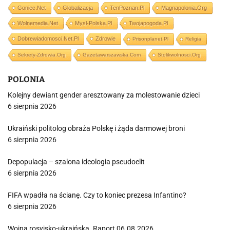
Goniec.net
Globalizacja
TenPoznan.pl
Magnapolonia.org
Wolnemedia.net
Mysl-Polska.pl
Twojapogoda.pl
Dobrewiadomosci.net.pl
Zdrowie
Prisonplanet.pl
Religia
Sekrety-Zdrowia.org
Gazetawarszawska.com
Stolikwolnosci.org
POLONIA
Kolejny dewiant gender aresztowany za molestowanie dzieci
6 sierpnia 2026
Ukraiński politolog obraża Polskę i żąda darmowej broni
6 sierpnia 2026
Depopulacja – szalona ideologia pseudoelit
6 sierpnia 2026
FIFA wpadła na ścianę. Czy to koniec prezesa Infantino?
6 sierpnia 2026
Wojna rosyjsko-ukraińska. Raport 06.08.2026