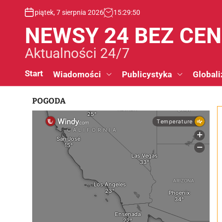
S
piątek, 7 sierpnia 2026
15
:
29
:
51
k
i
NEWSY 24 BEZ CE
p
t
Aktualności 24/7
o
c
Start
Wiadomości
Publicystyka
Globali
o
n
POGODA
t
e
n
t