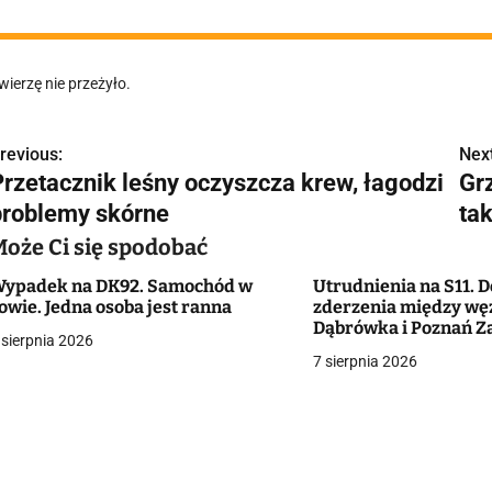
wierzę nie przeżyło.
revious:
Next
N
Przetacznik leśny oczyszcza krew, łagodzi
Grz
a
problemy skórne
ta
w
Może Ci się spodobać
ypadek na DK92. Samochód w
Utrudnienia na S11. D
owie. Jedna osoba jest ranna
zderzenia między wę
g
Dąbrówka i Poznań Z
 sierpnia 2026
7 sierpnia 2026
a
c