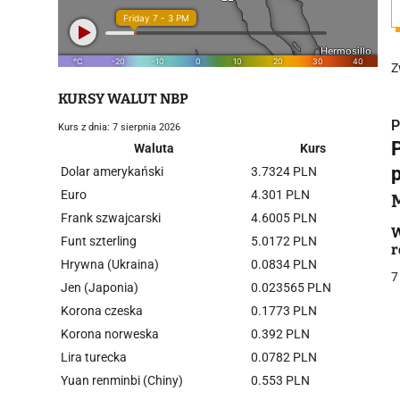
Z
KURSY WALUT NBP
P
Kurs z dnia: 7 sierpnia 2026
Waluta
Kurs
Dolar amerykański
3.7324 PLN
Euro
4.301 PLN
Frank szwajcarski
4.6005 PLN
i
W
Funt szterling
5.0172 PLN
r
Hrywna (Ukraina)
0.0834 PLN
7
Jen (Japonia)
0.023565 PLN
Korona czeska
0.1773 PLN
Korona norweska
0.392 PLN
Lira turecka
0.0782 PLN
j
Yuan renminbi (Chiny)
0.553 PLN