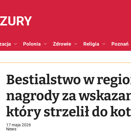
NZURY
zacja
Polonia
Zdrowie
Religia
Poznań
Bestialstwo w regio
nagrody za wskazan
który strzelił do ko
17 maja 2026
News