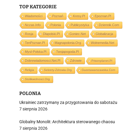
TOP KATEGORIE
Wiadomości
Poznań
Kresy.pl
Epoznan.pl
Nczas.info
Polonia
Publicystyka
Dziennik.com
i
Rosja
Dlapolski.pl
Goniec.net
Globalizacja
TenPoznan.pl
Magnapolonia.org
Wolnemedia.net
Mysl-Polska.pl
Twojapogoda.pl
Dobrewiadomosci.net.pl
Zdrowie
Prisonplanet.pl
Religia
Sekrety-Zdrowia.org
Gazetawarszawska.com
Stolikwolnosci.org
POLONIA
Ukrainiec zatrzymany za przygotowania do sabotażu
7 sierpnia 2026
Globalny Monolit: Architektura sterowanego chaosu
7 sierpnia 2026