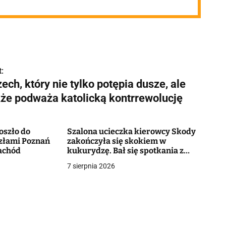
:
ech, który nie tylko potępia dusze, ale
kże podważa katolicką kontrrewolucję
oszło do
Szalona ucieczka kierowcy Skody
złami Poznań
zakończyła się skokiem w
achód
kukurydzę. Bał się spotkania z
policją. Miał poważny powód
7 sierpnia 2026