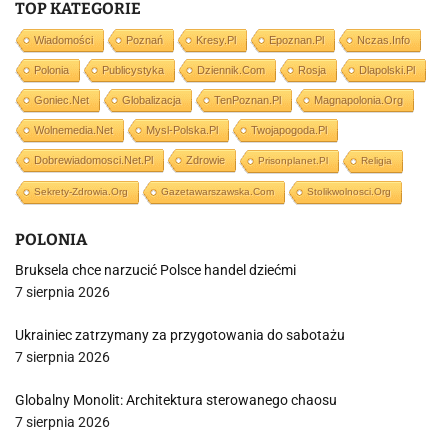
TOP KATEGORIE
Wiadomości
Poznań
Kresy.pl
Epoznan.pl
Nczas.info
Polonia
Publicystyka
Dziennik.com
Rosja
Dlapolski.pl
Goniec.net
Globalizacja
TenPoznan.pl
Magnapolonia.org
Wolnemedia.net
Mysl-Polska.pl
Twojapogoda.pl
Dobrewiadomosci.net.pl
Zdrowie
Prisonplanet.pl
Religia
Sekrety-Zdrowia.org
Gazetawarszawska.com
Stolikwolnosci.org
POLONIA
Bruksela chce narzucić Polsce handel dziećmi
7 sierpnia 2026
Ukrainiec zatrzymany za przygotowania do sabotażu
7 sierpnia 2026
Globalny Monolit: Architektura sterowanego chaosu
7 sierpnia 2026