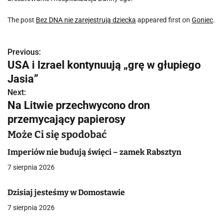
The post
Bez DNA nie zarejestrują dziecka
appeared first on
Goniec
.
Previous:
N
USA i Izrael kontynuują „grę w głupiego
a
Jasia”
w
Next:
Na Litwie przechwycono dron
i
przemycający papierosy
g
Może Ci się spodobać
a
Imperiów nie budują święci – zamek Rabsztyn
c
7 sierpnia 2026
j
Dzisiaj jesteśmy w Domostawie
a
7 sierpnia 2026