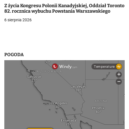
w
Z życia Kongresu Polonii Kanadyjskiej, Oddział Toronto
p
82. rocznica wybuchu Powstania Warszawskiego
6 sierpnia 2026
i
s
u
POGODA