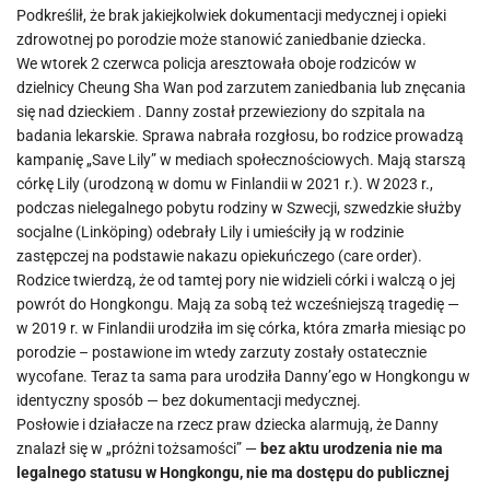
Podkreślił, że brak jakiejkolwiek dokumentacji medycznej i opieki
zdrowotnej po porodzie może stanowić zaniedbanie dziecka.
We wtorek 2 czerwca policja aresztowała oboje rodziców w
dzielnicy Cheung Sha Wan pod zarzutem zaniedbania lub znęcania
się nad dzieckiem . Danny został przewieziony do szpitala na
badania lekarskie. Sprawa nabrała rozgłosu, bo rodzice prowadzą
kampanię „Save Lily” w mediach społecznościowych. Mają starszą
córkę Lily (urodzoną w domu w Finlandii w 2021 r.). W 2023 r.,
podczas nielegalnego pobytu rodziny w Szwecji, szwedzkie służby
socjalne (Linköping) odebrały Lily i umieściły ją w rodzinie
zastępczej na podstawie nakazu opiekuńczego (care order).
Rodzice twierdzą, że od tamtej pory nie widzieli córki i walczą o jej
powrót do Hongkongu. Mają za sobą też wcześniejszą tragedię —
w 2019 r. w Finlandii urodziła im się córka, która zmarła miesiąc po
porodzie – postawione im wtedy zarzuty zostały ostatecznie
wycofane. Teraz ta sama para urodziła Danny’ego w Hongkongu w
identyczny sposób — bez dokumentacji medycznej.
Posłowie i działacze na rzecz praw dziecka alarmują, że Danny
znalazł się w „próżni tożsamości” —
bez aktu urodzenia nie ma
legalnego statusu w Hongkongu, nie ma dostępu do publicznej