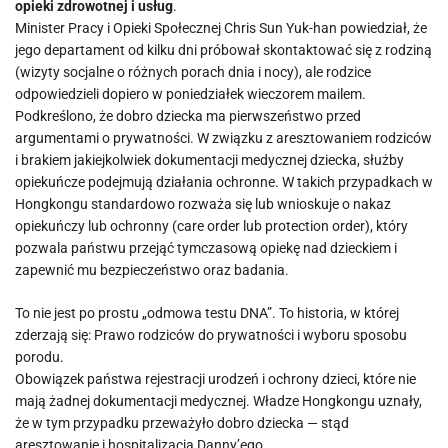
opieki zdrowotnej i usług
.
Minister Pracy i Opieki Społecznej Chris Sun Yuk-han powiedział, że
jego departament od kilku dni próbował skontaktować się z rodziną
(wizyty socjalne o różnych porach dnia i nocy), ale rodzice
odpowiedzieli dopiero w poniedziałek wieczorem mailem.
Podkreślono, że dobro dziecka ma pierwszeństwo przed
argumentami o prywatności. W związku z aresztowaniem rodziców
i brakiem jakiejkolwiek dokumentacji medycznej dziecka, służby
opiekuńcze podejmują działania ochronne. W takich przypadkach w
Hongkongu standardowo rozważa się lub wnioskuje o nakaz
opiekuńczy lub ochronny (care order lub protection order), który
pozwala państwu przejąć tymczasową opiekę nad dzieckiem i
zapewnić mu bezpieczeństwo oraz badania.
To nie jest po prostu „odmowa testu DNA”. To historia, w której
zderzają się: Prawo rodziców do prywatności i wyboru sposobu
porodu.
Obowiązek państwa rejestracji urodzeń i ochrony dzieci, które nie
mają żadnej dokumentacji medycznej. Władze Hongkongu uznały,
że w tym przypadku przeważyło dobro dziecka — stąd
aresztowanie i hospitalizacja Danny’ego.