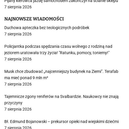
Pijany kierowca jazdę samochodem zakończył na ścianie sklepu
7 sierpnia 2026
NAJNOWSZE WIADOMOŚCI
Duchowa apteczka bez teologicznych podróbek
7 sierpnia 2026
Policjantka podczas spędzania czasu wolnego z rodziną nad
jeziorem uratowała trzy życia! "Ratunku, pomocy, toniemy!"
7 sierpnia 2026
Musk chce zbudować „najcenniejszy budynek na Ziemi”. Terafab
ma mieć ponad 9 mln m²
7 sierpnia 2026
Tajemnicze zgony reniferów na Svalbardzie. Naukowcy nie znają
przyczyny
7 sierpnia 2026
Bł. Edmund Bojanowski – prekursor opieki nad wiejskimi dziećmi
7 sierpnia 2026