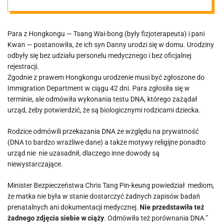
Para z Hongkongu — Tsang Wai-bong (były fizjoterapeuta) i pani
Kwan — postanowiła, że ich syn Danny urodzi się w domu. Urodziny
odbyły się bez udziału personelu medycznego i bez oficjalnej
rejestracji.
Zgodnie z prawem Hongkongu urodzenie musi być zgłoszone do
Immigration Department w ciągu 42 dni. Para zgłosiła się w
terminie, ale odmówiła wykonania testu DNA, którego zażądał
urząd, żeby potwierdzić, że są biologicznymi rodzicami dziecka.
Rodzice odmówili przekazania DNA ze względu na prywatność
(DNA to bardzo wrażliwe dane) a także motywy religijne ponadto
urząd nie nie uzasadnił, dlaczego inne dowody są
niewystarczające.
Minister Bezpieczeństwa Chris Tang Pin-keung powiedział mediom,
że matka nie była w stanie dostarczyć żadnych zapisów badań
prenatalnych ani dokumentacji medycznej.
Nie przedstawiła też
żadnego zdjęcia siebie w ciąży
. Odmówiła też porównania DNA.”