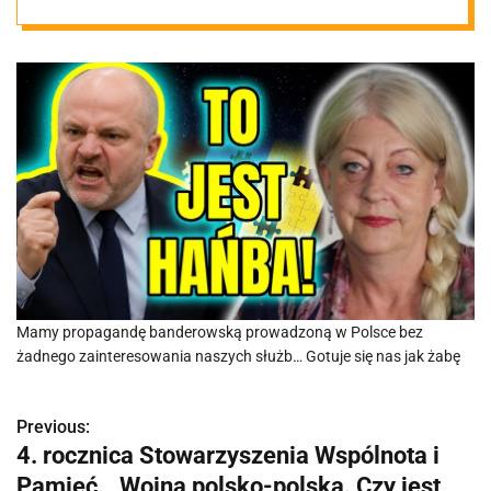
miliony
cudzoziemców
Mamy propagandę banderowską prowadzoną w Polsce bez
żadnego zainteresowania naszych służb… Gotuje się nas jak żabę
Previous:
N
4. rocznica Stowarzyszenia Wspólnota i
a
Pamięć. „Wojna polsko-polska. Czy jest