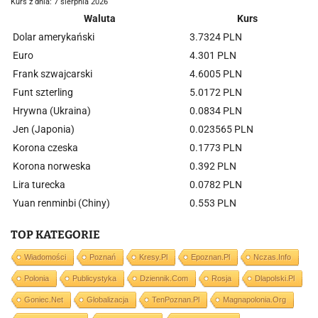
Kurs z dnia: 7 sierpnia 2026
Waluta
Kurs
Dolar amerykański
3.7324 PLN
Euro
4.301 PLN
Frank szwajcarski
4.6005 PLN
Funt szterling
5.0172 PLN
Hrywna (Ukraina)
0.0834 PLN
Jen (Japonia)
0.023565 PLN
Korona czeska
0.1773 PLN
Korona norweska
0.392 PLN
Lira turecka
0.0782 PLN
Yuan renminbi (Chiny)
0.553 PLN
TOP KATEGORIE
Wiadomości
Poznań
Kresy.pl
Epoznan.pl
Nczas.info
Polonia
Publicystyka
Dziennik.com
Rosja
Dlapolski.pl
Goniec.net
Globalizacja
TenPoznan.pl
Magnapolonia.org