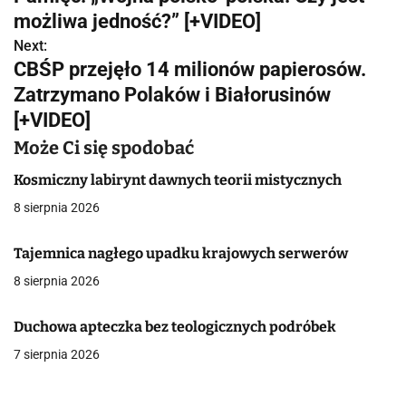
w
możliwa jedność?” [+VIDEO]
Next:
i
CBŚP przejęło 14 milionów papierosów.
g
Zatrzymano Polaków i Białorusinów
[+VIDEO]
a
Może Ci się spodobać
c
Kosmiczny labirynt dawnych teorii mistycznych
j
8 sierpnia 2026
a
Tajemnica nagłego upadku krajowych serwerów
w
8 sierpnia 2026
p
i
Duchowa apteczka bez teologicznych podróbek
7 sierpnia 2026
s
u