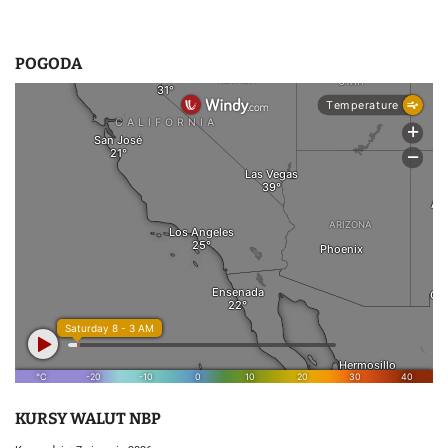
POGODA
KURSY WALUT NBP