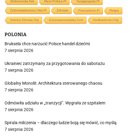
Wolnemedia.net
Mysl-Polska.pl
Twojapogoda.pl
Dobrewiadomosci.net.pl
Zdrowie
Prisonplanet.pl
Religia
Sekrety-Zdrowia.org
Gazetawarszawska.com
Stolikwolnosci.org
POLONIA
Bruksela chce narzucić Polsce handel dziećmi
7 sierpnia 2026
Ukrainiec zatrzymany za przygotowania do sabotażu
7 sierpnia 2026
Globalny Monolit: Architektura sterowanego chaosu
7 sierpnia 2026
Odmówiła udziału w „tranzycji”. Wygrała ze szpitalem
7 sierpnia 2026
Spirala milczenia – dlaczego ludzie boją się mówić, co myślą
7 sierpnia 2026