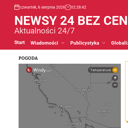
S
czwartek, 6 sierpnia 2026
02
:
28
:
43
k
i
NEWSY 24 BEZ CE
p
t
Aktualności 24/7
o
c
Start
Wiadomości
Publicystyka
Globali
o
n
POGODA
t
e
n
t