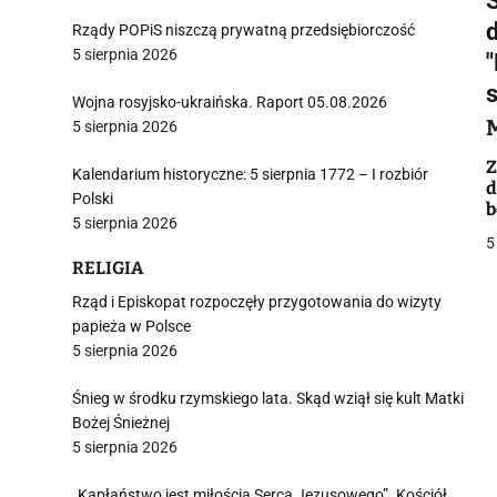
d
Rządy POPiS niszczą prywatną przedsiębiorczość
5 sierpnia 2026
i
Wojna rosyjsko-ukraińska. Raport 05.08.2026
5 sierpnia 2026
Z
Kalendarium historyczne: 5 sierpnia 1772 – I rozbiór
d
Polski
5 sierpnia 2026
5
RELIGIA
j
Rząd i Episkopat rozpoczęły przygotowania do wizyty
papieża w Polsce
5 sierpnia 2026
Śnieg w środku rzymskiego lata. Skąd wziął się kult Matki
Bożej Śnieżnej
i
5 sierpnia 2026
„Kapłaństwo jest miłością Serca Jezusowego”. Kościół