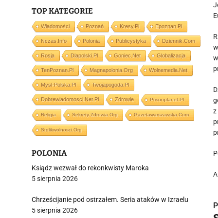
J
TOP KATEGORIE
E
Wiadomości
Poznań
Kresy.pl
Epoznan.pl
R
Nczas.info
Polonia
Publicystyka
Dziennik.com
w
Rosja
Dlapolski.pl
Goniec.net
Globalizacja
w
p
TenPoznan.pl
Magnapolonia.org
Wolnemedia.net
Mysl-Polska.pl
Twojapogoda.pl
D
Dobrewiadomosci.net.pl
Zdrowie
g
Prisonplanet.pl
z
Religia
Sekrety-Zdrowia.org
Gazetawarszawska.com
p
Stolikwolnosci.org
p
POLONIA
P
Ksiądz wezwał do rekonkwisty Maroka
A
5 sierpnia 2026
Chrześcijanie pod ostrzałem. Seria ataków w Izraelu
P
5 sierpnia 2026