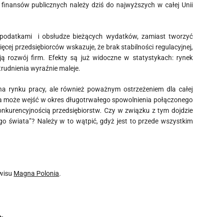
finansów publicznych należy dziś do najwyższych w całej Unii
podatkami i obsłudze bieżących wydatków, zamiast tworzyć
ęcej przedsiębiorców wskazuje, że brak stabilności regulacyjnej,
 rozwój firm. Efekty są już widoczne w statystykach: rynek
trudnienia wyraźnie maleje.
 na rynku pracy, ale również poważnym ostrzeżeniem dla całej
ska może wejść w okres długotrwałego spowolnienia połączonego
kurencyjnością przedsiębiorstw. Czy w związku z tym dojdzie
go świata”? Należy w to wątpić, gdyż jest to przede wszystkim
rwisu
Magna Polonia
.