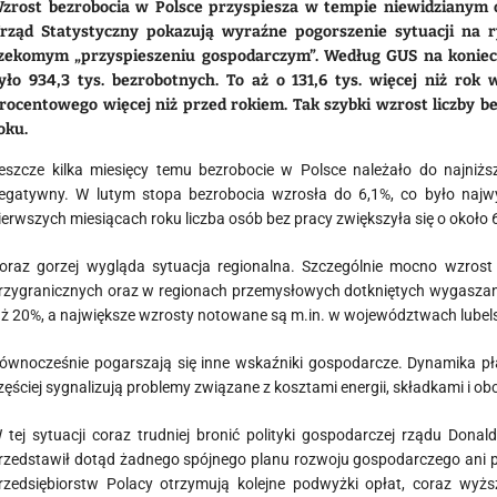
zrost bezrobocia w Polsce przyspiesza w tempie niewidzianym o
rząd Statystyczny pokazują wyraźne pogorszenie sytuacji na 
zekomym „przyspieszeniu gospodarczym”. Według GUS na koniec
yło 934,3 tys. bezrobotnych. To aż o 131,6 tys. więcej niż rok 
rocentowego więcej niż przed rokiem. Tak szybki wzrost liczby 
oku.
eszcze kilka miesięcy temu bezrobocie w Polsce należało do najniższy
egatywny. W lutym stopa bezrobocia wzrosła do 6,1%, co było na
ierwszych miesiącach roku liczba osób bez pracy zwiększyła się o około 6
oraz gorzej wygląda sytuacja regionalna. Szczególnie mocno wzrost 
rzygranicznych oraz w regionach przemysłowych dotkniętych wygaszan
uż 20%, a największe wzrosty notowane są m.in. w województwach lubel
ównocześnie pogarszają się inne wskaźniki gospodarcze. Dynamika płac
zęściej sygnalizują problemy związane z kosztami energii, składkami i 
 tej sytuacji coraz trudniej bronić polityki gospodarczej rządu Donal
rzedstawił dotąd żadnego spójnego planu rozwoju gospodarczego ani p
rzedsiębiorstw Polacy otrzymują kolejne podwyżki opłat, coraz wyższ