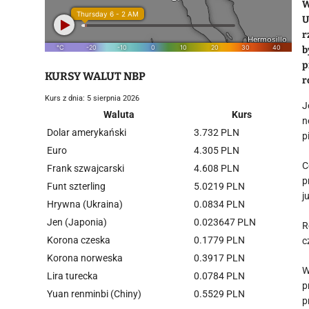
W
U
r
b
p
KURSY WALUT NBP
r
Kurs z dnia: 5 sierpnia 2026
J
Waluta
Kurs
n
Dolar amerykański
3.732 PLN
p
Euro
4.305 PLN
C
Frank szwajcarski
4.608 PLN
p
Funt szterling
5.0219 PLN
j
Hrywna (Ukraina)
0.0834 PLN
Jen (Japonia)
0.023647 PLN
R
Korona czeska
0.1779 PLN
c
Korona norweska
0.3917 PLN
W
Lira turecka
0.0784 PLN
p
Yuan renminbi (Chiny)
0.5529 PLN
p