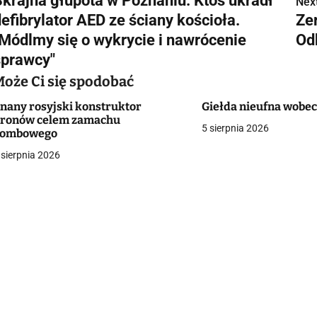
Skrajna głupota w Poznaniu. Ktoś ukradł
Next
a
efibrylator AED ze ściany kościoła.
Ze
w
"Módlmy się o wykrycie i nawrócenie
Od
sprawcy"
Może Ci się spodobać
g
nany rosyjski konstruktor
Giełda nieufna wobe
a
ronów celem zamachu
5 sierpnia 2026
bombowego
c
 sierpnia 2026
a
w
p
s