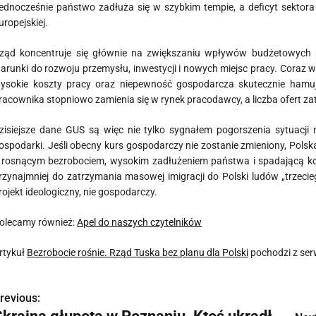
ednocześnie państwo zadłuża się w szybkim tempie, a deficyt sektora 
uropejskiej.
ząd koncentruje się głównie na zwiększaniu wpływów budżetowych 
arunki do rozwoju przemysłu, inwestycji i nowych miejsc pracy. Coraz wi
ysokie koszty pracy oraz niepewność gospodarcza skutecznie hamują
racownika stopniowo zamienia się w rynek pracodawcy, a liczba ofert za
zisiejsze dane GUS są więc nie tylko sygnałem pogorszenia sytuacji
ospodarki. Jeśli obecny kurs gospodarczy nie zostanie zmieniony, Pol
 rosnącym bezrobociem, wysokim zadłużeniem państwa i spadającą kon
rzynajmniej do zatrzymania masowej imigracji do Polski ludów „trzecie
rojekt ideologiczny, nie gospodarczy.
olecamy również:
Apel do naszych czytelników
rtykuł
Bezrobocie rośnie. Rząd Tuska bez planu dla Polski
pochodzi z se
revious:
N