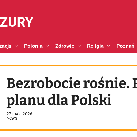
NZURY
zacja
Polonia
Zdrowie
Religia
Poznań
Bezrobocie rośnie.
planu dla Polski
27 maja 2026
News