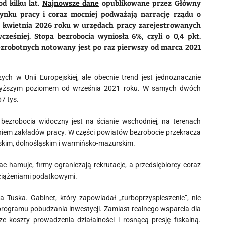
d kilku lat.
Najnowsze dane
opublikowane przez Główny
rynku pracy i coraz mocniej podważają narrację rządu o
 kwietnia 2026 roku w urzędach pracy zarejestrowanych
wcześniej. Stopa bezrobocia wyniosła 6%, czyli o 0,4 pkt.
bezrobotnych notowany jest po raz pierwszy od marca 2021
ch w Unii Europejskiej, ale obecnie trend jest jednoznacznie
jwyższym poziomem od września 2021 roku. W samych dwóch
7 tys.
bezrobocia widoczny jest na ścianie wschodniej, na terenach
iem zakładów pracy. W części powiatów bezrobocie przekracza
skim, dolnośląskim i warmińsko-mazurskim.
 hamuje, firmy ograniczają rekrutacje, a przedsiębiorcy coraz
obciążeniami podatkowymi.
da Tuska. Gabinet, który zapowiadał „turboprzyspieszenie”, nie
rogramu pobudzania inwestycji. Zamiast realnego wsparcia dla
e koszty prowadzenia działalności i rosnącą presję fiskalną.