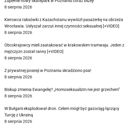
Zupełnie nowy skatepark w Poznaniu coraz bliżej!
8 sierpnia 2026
Kierowca taksówki z Kazachstanu wywiózł pasażerkę na obrzeża
Wrocławia. Usłyszał zarzut innej czynności seksualnej [+VIDEO]
8 sierpnia 2026
Obcokrajowcy mieli zaatakować w krakowskim tramwaju. Jeden z
mężczyzn został ranny [+VIDEO]
8 sierpnia 2026
Z prywatnej posesji w Poznaniu skradziono psa!
8 sierpnia 2026
Biskup zmienia Ewangelię? „Homoseksualizm nie jest grzechem”
8 sierpnia 2026
W Bułgarii eksplodował dron. Celem mógł być gazociąg łączący
Turcję z Ukrainą
8 sierpnia 2026