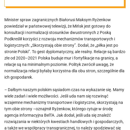
Minister spraw zagranicznych Białorusi Maksym Ryżenkow
powiedział w państwowej telewizji, że Mińsk jest gotowy do
konsultacji i normalizacji stosunków dwustronnych z Poską
Podkreślił korzyści z rozwoju mechanizmów transportowych i
logistycznych: „Skorzystają obie strony”. Dodał, że „piłka jest po
stronie Polski”. To gest dyplomatyczny, ale realny. Relacje są bardzo
złe od 2020–2021 Polska buduje mur i fortyfikacje na granicy, a
relacje są na minimalnym poziomie. Polityk zwrócił uwagę, że
normalizacja relacji byłaby korzystna dla obu stron, szczególnie dla
ich gospodarek.
– Dałbym naszym polskim sąsiadom czas na wykazanie się. Mamy
wiele zadań i wiele możliwości. Jeśli uda nam się rozwinąć
wzajemne mechanizmy transportowe i logistyczne, skorzystają na
tym obie strony –oznajmił Ryżenkow, którego cytuje w środę
agencja informacyjna BelTA. Jak dodał, jeśli uda się znaleźć
rozwiązania w niektórych kwestiach handlowych i gospodarczych,
a także we współpracy transgranicznej, to należy spodziewać się