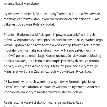
intensyfikacji kontaktów.
Ryżenkow nadmienił, że po zintensyfikowaniu kontaktów zawsze
możliwy jest rozwój stosunków we wszystkich dziedzinach. – Ale
piłka jest po stronie Polski – dodał.
Zdaniem Białorusina Mińsk spełnił “pewne warunki”, o których
mówili w ostatnim czasie reprezentanci strony polskiej. Wobec tego
wyraził gotowość do rozszerzenia konsultacji, których rezultatem
mogłaby być normalizacja stosunków. – Na początek musimy
omówić pełen zakres relacji. Ktoś musi usiąść i dokonać dokładnej
analizy sytuacji, ustalić na jakim etapie jesteśmy dzisiaj ze stroną
polską, w całym zakresie relacji. Myślę, że powinno się tym zająć
Ministerstwo Spraw Zagranicznych – powiedział Ryżenkow.
28 kwietnia w ramach wymiany więźniów w formule “pięciu za
pięciu” władze białoruskie uwolniły więźnia politycznego Andrzeja
Poczobuta, na którym bardzo zależało stronie polskiej.
Realistycznie korzyści ekonomiczne są możliwe. Rząd