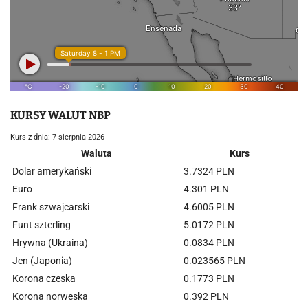
KURSY WALUT NBP
Kurs z dnia: 7 sierpnia 2026
Waluta
Kurs
Dolar amerykański
3.7324 PLN
Euro
4.301 PLN
Frank szwajcarski
4.6005 PLN
Funt szterling
5.0172 PLN
Hrywna (Ukraina)
0.0834 PLN
Jen (Japonia)
0.023565 PLN
Korona czeska
0.1773 PLN
Korona norweska
0.392 PLN