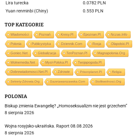
Lira turecka
0.0782 PLN
Yuan renminbi (Chiny)
0.553 PLN
TOP KATEGORIE
Wiadomości
Poznań
Kresy.pl
Epoznan.pl
Nczas.info
Polonia
Publicystyka
Dziennik.com
Rosja
Dlapolski.pl
Goniec.net
Globalizacja
TenPoznan.pl
Magnapolonia.org
Wolnemedia.net
Mysl-Polska.pl
Twojapogoda.pl
Dobrewiadomosci.net.pl
Zdrowie
Prisonplanet.pl
Religia
Sekrety-Zdrowia.org
Gazetawarszawska.com
Stolikwolnosci.org
POLONIA
Biskup zmienia Ewangelię? „Homoseksualizm nie jest grzechem”
8 sierpnia 2026
Wojna rosyjsko-ukraińska. Raport 08.08.2026
8 sierpnia 2026