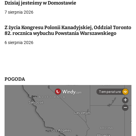
Dzisiaj jesteśmy w Domostawie
a
7 sierpnia 2026
w
Z życia Kongresu Polonii Kanadyjskiej, Oddział Toronto
p
82. rocznica wybuchu Powstania Warszawskiego
6 sierpnia 2026
i
s
u
POGODA