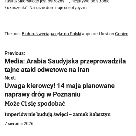
Tuska/Sikorskiego jest ostrożny – „inicjatywa po stronie
Łukaszenki”. Na razie dominuje sceptycyzm.
The post
Białoruś wyciąga rękę do Polski
appeared first on
Goniec
.
Previous:
N
Media: Arabia Saudyjska przeprowadziła
a
tajne ataki odwetowe na Iran
w
Next:
Uwaga kierowcy! 14 maja planowane
i
naprawy dróg w Poznaniu
g
Może Ci się spodobać
a
Imperiów nie budują święci – zamek Rabsztyn
c
7 sierpnia 2026
j