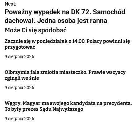
Next:
i
Poważny wypadek na DK 72. Samochód
g
dachował. Jedna osoba jest ranna
a
Może Ci się spodobać
c
Zacznie się w poniedziałek o 14:00. Polacy powinni się
przygotować
j
9 sierpnia 2026
a
Olbrzymia fala zmiotła miasteczko. Prawie wszyscy
w
zginęli we śnie
9 sierpnia 2026
p
i
Węgry: Magyar ma swojego kandydata na prezydenta.
To były prezes Sądu Najwyższego
s
9 sierpnia 2026
u