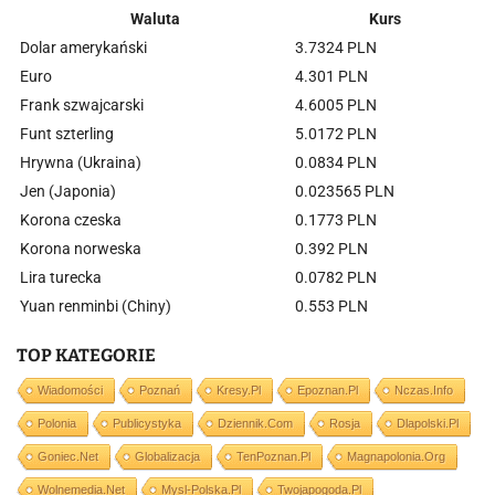
Waluta
Kurs
Dolar amerykański
3.7324 PLN
Euro
4.301 PLN
Frank szwajcarski
4.6005 PLN
Funt szterling
5.0172 PLN
Hrywna (Ukraina)
0.0834 PLN
Jen (Japonia)
0.023565 PLN
Korona czeska
0.1773 PLN
Korona norweska
0.392 PLN
Lira turecka
0.0782 PLN
Yuan renminbi (Chiny)
0.553 PLN
TOP KATEGORIE
Wiadomości
Poznań
Kresy.pl
Epoznan.pl
Nczas.info
Polonia
Publicystyka
Dziennik.com
Rosja
Dlapolski.pl
Goniec.net
Globalizacja
TenPoznan.pl
Magnapolonia.org
Wolnemedia.net
Mysl-Polska.pl
Twojapogoda.pl