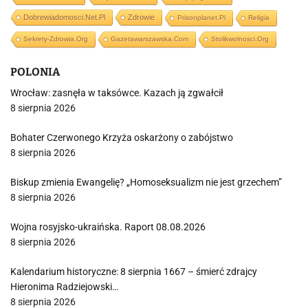
Dobrewiadomosci.net.pl
Zdrowie
Prisonplanet.pl
Religia
Sekrety-Zdrowia.org
Gazetawarszawska.com
Stolikwolnosci.org
POLONIA
Wrocław: zasnęła w taksówce. Kazach ją zgwałcił
8 sierpnia 2026
Bohater Czerwonego Krzyża oskarżony o zabójstwo
8 sierpnia 2026
Biskup zmienia Ewangelię? „Homoseksualizm nie jest grzechem”
8 sierpnia 2026
Wojna rosyjsko-ukraińska. Raport 08.08.2026
8 sierpnia 2026
Kalendarium historyczne: 8 sierpnia 1667 – śmierć zdrajcy
Hieronima Radziejowski…
8 sierpnia 2026