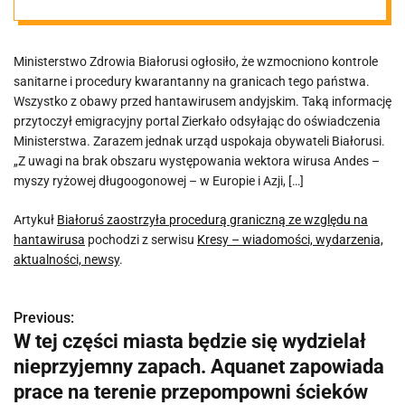
względu na
Ministerstwo Zdrowia Białorusi ogłosiło, że wzmocniono kontrole
hantawirusa
sanitarne i procedury kwarantanny na granicach tego państwa.
Wszystko z obawy przed hantawirusem andyjskim. Taką informację
przytoczył emigracyjny portal Zierkało odsyłając do oświadczenia
Ministerstwa. Zarazem jednak urząd uspokaja obywateli Białorusi.
„Z uwagi na brak obszaru występowania wektora wirusa Andes –
myszy ryżowej długoogonowej – w Europie i Azji, […]
Artykuł
Białoruś zaostrzyła procedurą graniczną ze względu na
hantawirusa
pochodzi z serwisu
Kresy – wiadomości, wydarzenia,
aktualności, newsy
.
Previous:
N
W tej części miasta będzie się wydzielał
a
nieprzyjemny zapach. Aquanet zapowiada
w
prace na terenie przepompowni ścieków