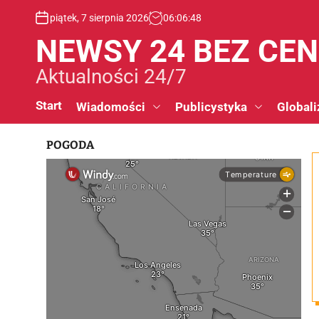
S
piątek, 7 sierpnia 2026
06
:
06
:
49
k
i
NEWSY 24 BEZ CE
p
t
Aktualności 24/7
o
c
Start
Wiadomości
Publicystyka
Globali
o
n
POGODA
t
e
n
t