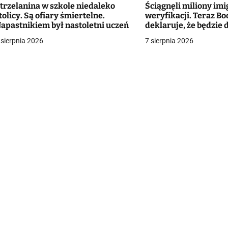
trzelanina w szkole niedaleko
Ściągnęli miliony im
g
tolicy. Są ofiary śmiertelne.
weryfikacji. Teraz Bo
apastnikiem był nastoletni uczeń
deklaruje, że będzie
a
bezrobotnych Ukrai
 sierpnia 2026
7 sierpnia 2026
c
a
w
p
s
u