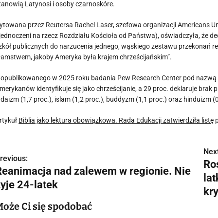
tanowią Latynosi i osoby czarnoskóre.
ytowana przez Reutersa Rachel Laser, szefowa organizacji Americans Un
jednoczeni na rzecz Rozdziału Kościoła od Państwa), oświadczyła, że de
zkół publicznych do narzucenia jednego, wąskiego zestawu przekonań r
łamstwem, jakoby Ameryka była krajem chrześcijańskim”.
 opublikowanego w 2025 roku badania Pew Research Center pod nazwą „R
merykanów identyfikuje się jako chrześcijanie, a 29 proc. deklaruje brak pr
udaizm (1,7 proc.), islam (1,2 proc.), buddyzm (1,1 proc.) oraz hinduizm (0
rtykuł
Biblia jako lektura obowiązkowa. Rada Edukacji zatwierdziła listę
p
Next
N
revious:
Ro
Reanimacja nad zalewem w regionie. Nie
a
lat
żyje 24-latek
w
kr
Może Ci się spodobać