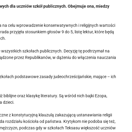
owych dla uczniów szkół publicznych. Obejmuje ona, miedzy
ca na celu wprowadzenie konserwatywnych i religijnych wartości
a przyjęła stosunkiem głosów 9 do 5, listę lektur, które będą
ych.
 wszystkich szkołach publicznych. Decyzję tę podtrzymał na
rządzone przez Republikanów, w dążeniu do włączenia nauczania
 szkołach podstawowe zasady judeochrześcijańskie, mające – ich
 biblijne oraz klasykę literatury. Są wśród nich bajki Ezopa,
 dzieci.
eczne z konstytucyjną klauzulą zakazującą ustanawiania religii
a rozdziału kościoła od państwa. Krytykom nie podoba się też,
ch mężczyzn, podczas gdy w szkołach Teksasu większość uczniów