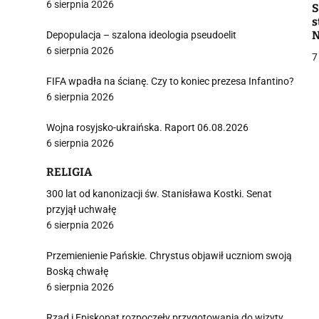
6 sierpnia 2026
S
s
N
Depopulacja – szalona ideologia pseudoelit
6 sierpnia 2026
7
FIFA wpadła na ścianę. Czy to koniec prezesa Infantino?
j
6 sierpnia 2026
Wojna rosyjsko-ukraińska. Raport 06.08.2026
6 sierpnia 2026
RELIGIA
300 lat od kanonizacji św. Stanisława Kostki. Senat
i
przyjął uchwałę
6 sierpnia 2026
Przemienienie Pańskie. Chrystus objawił uczniom swoją
Boską chwałę
6 sierpnia 2026
Rząd i Episkopat rozpoczęły przygotowania do wizyty