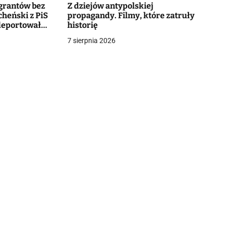
igrantów bez
Z dziejów antypolskiej
cheński z PiS
propagandy. Filmy, które zatruły
 deportował
historię
ńców
7 sierpnia 2026