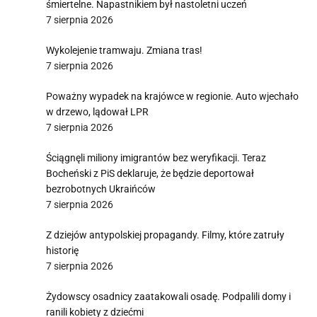
śmiertelne. Napastnikiem był nastoletni uczeń
7 sierpnia 2026
Wykolejenie tramwaju. Zmiana tras!
7 sierpnia 2026
Poważny wypadek na krajówce w regionie. Auto wjechało
w drzewo, lądował LPR
7 sierpnia 2026
Ściągnęli miliony imigrantów bez weryfikacji. Teraz
Bocheński z PiS deklaruje, że będzie deportował
bezrobotnych Ukraińców
7 sierpnia 2026
Z dziejów antypolskiej propagandy. Filmy, które zatruły
historię
7 sierpnia 2026
Żydowscy osadnicy zaatakowali osadę. Podpalili domy i
ranili kobiety z dziećmi