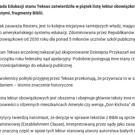
ada Edukacji stanu Teksas zatwierdziła w piątek listę lektur obowiązk
nnymi, fragmenty Biblii.
ak zauważa Reuters, jest to kolejna inicjatywa tamtejszych władz, mają
o amerykańskiego systemu edukacji. Zdominowana przez Republikanów rad
bowiązkowe od 2030 roku dla ponad 5 milionów uczniów szkół publiczn
tan Teksas wcześniej nakazał już eksponowanie Dziesięciu Przykazań we
oczątku roku federalny sąd apelacyjny. Podobnie postępują inne stany 
hrześcijańskiego do edukacji publicznej.
wolennicy polityki przyjętej przez Teksas przekonują, że przywraca to w
daniem – istotne znaczenie historyczne.
ista lektur obowiązkowych jest obszerna i obejmuje głównie teksty inne niż
powieści o rdzennych mieszkańcach Ameryki czy wersja „Don Kichota” dla
rytycy twierdzą natomiast, że decyzje w sprawie tekstów z Biblii są sprz
aństwowej (Establishment Clause), interpretowaną przez sądy jako zasad
e znaczną część w spisie tych lektur stanowią utwory autorstwa biały