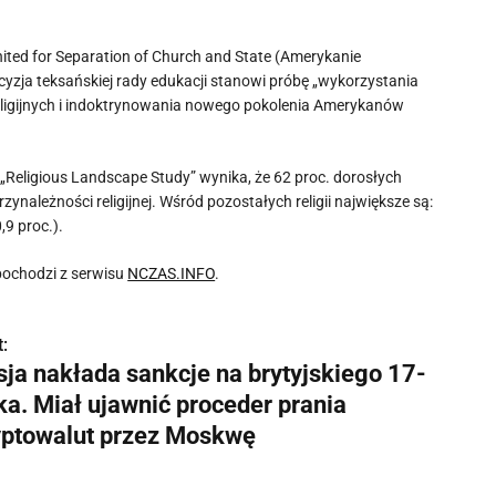
ited for Separation of Church and State (Amerykanie
cyzja teksańskiej rady edukacji stanowi próbę „wykorzystania
eligijnych i indoktrynowania nowego pokolenia Amerykanów
eligious Landscape Study” wynika, że 62 proc. dorosłych
zynależności religijnej. Wśród pozostałych religii największe są:
,9 proc.).
ochodzi z serwisu
NCZAS.INFO
.
:
sja nakłada sankcje na brytyjskiego 17-
ka. Miał ujawnić proceder prania
yptowalut przez Moskwę