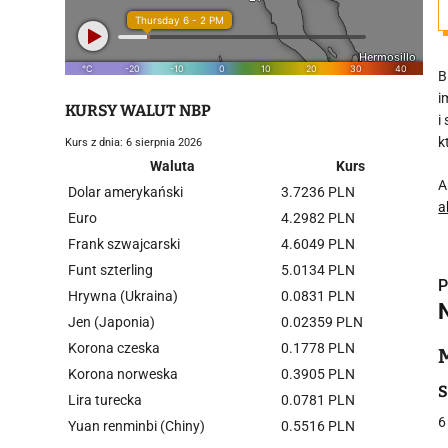
B
i
KURSY WALUT NBP
i
k
Kurs z dnia: 6 sierpnia 2026
Waluta
Kurs
A
Dolar amerykański
3.7236 PLN
a
Euro
4.2982 PLN
Frank szwajcarski
4.6049 PLN
Funt szterling
5.0134 PLN
P
Hrywna (Ukraina)
0.0831 PLN
Jen (Japonia)
0.02359 PLN
Korona czeska
0.1778 PLN
Korona norweska
0.3905 PLN
i
S
Lira turecka
0.0781 PLN
6
Yuan renminbi (Chiny)
0.5516 PLN