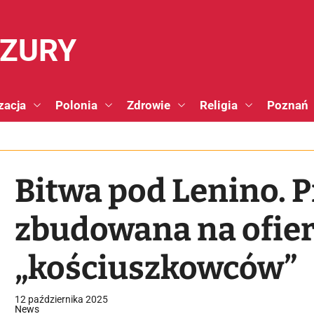
NZURY
zacja
Polonia
Zdrowie
Religia
Poznań
Bitwa pod Lenino. 
zbudowana na ofie
„kościuszkowców”
12 października 2025
News