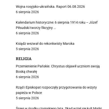
Wojna rosyjsko-ukraińska. Raport 06.08.2026
6 sierpnia 2026
Kalendarium historyczne: 6 sierpnia 1914 roku – Józef
Piłsudski tworzy fikcyjny …
6 sierpnia 2026
Ksiądz wezwał do rekonkwisty Maroka
5 sierpnia 2026
RELIGIA
Przemienienie Pańskie. Chrystus objawił uczniom swoją
Boską chwałę
6 sierpnia 2026
Rząd i Episkopat rozpoczęły przygotowania do wizyty
papieża w Polsce
5 sierpnia 2026
Śnieg w środku rzymskiego lata. Skąd wziął się kult Matki