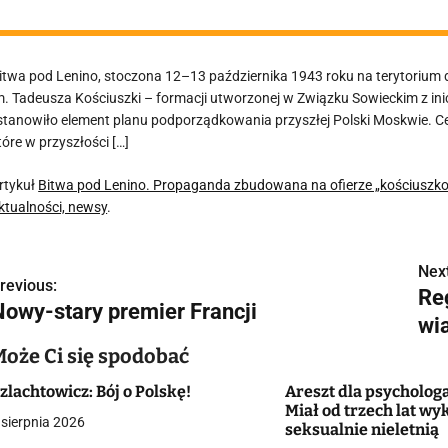
itwa pod Lenino, stoczona 12–13 października 1943 roku na terytorium dzi
m. Tadeusza Kościuszki – formacji utworzonej w Związku Sowieckim z inic
 stanowiło element planu podporządkowania przyszłej Polski Moskwie. C
tóre w przyszłości […]
rtykuł
Bitwa pod Lenino. Propaganda zbudowana na ofierze „kościusz
ktualności, newsy
.
Next
N
revious:
Reg
Nowy-stary premier Francji
a
wi
w
Może Ci się spodobać
zlachtowicz: Bój o Polskę!
Areszt dla psychologa
Miał od trzech lat w
 sierpnia 2026
g
seksualnie nieletnią