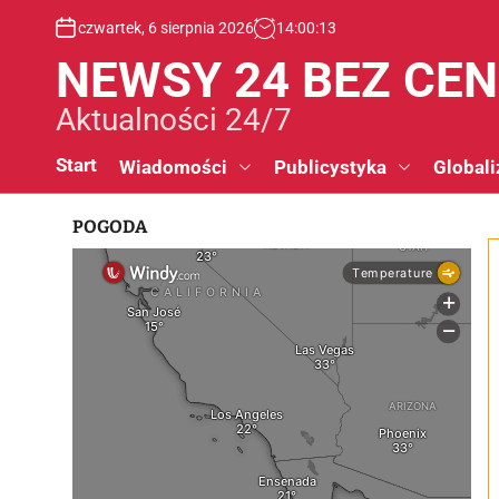
S
czwartek, 6 sierpnia 2026
14
:
00
:
14
k
i
NEWSY 24 BEZ CE
p
t
Aktualności 24/7
o
c
Start
Wiadomości
Publicystyka
Globali
o
n
POGODA
t
e
n
t