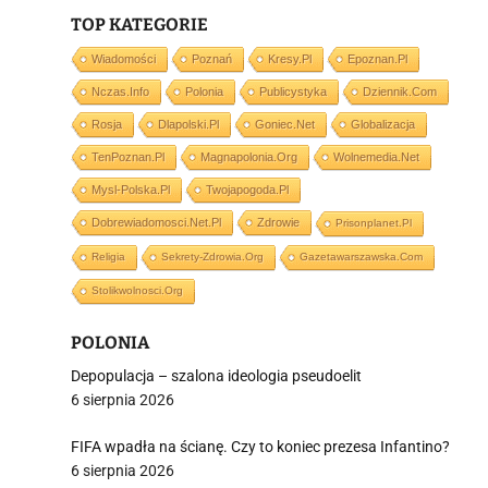
TOP KATEGORIE
Wiadomości
Poznań
Kresy.pl
Epoznan.pl
Nczas.info
Polonia
Publicystyka
Dziennik.com
j
Rosja
Dlapolski.pl
Goniec.net
Globalizacja
TenPoznan.pl
Magnapolonia.org
Wolnemedia.net
Mysl-Polska.pl
Twojapogoda.pl
Dobrewiadomosci.net.pl
Zdrowie
Prisonplanet.pl
Religia
Sekrety-Zdrowia.org
Gazetawarszawska.com
i
Stolikwolnosci.org
POLONIA
Depopulacja – szalona ideologia pseudoelit
6 sierpnia 2026
FIFA wpadła na ścianę. Czy to koniec prezesa Infantino?
6 sierpnia 2026