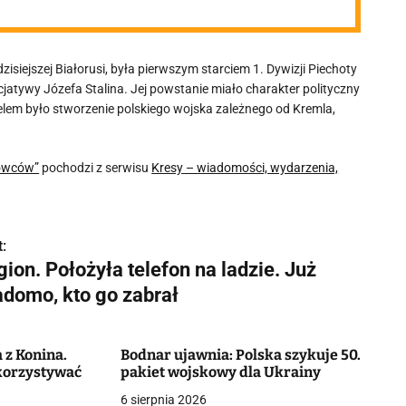
siejszej Białorusi, była pierwszym starciem 1. Dywizji Piechoty
jatywy Józefa Stalina. Jej powstanie miało charakter polityczny
elem było stworzenie polskiego wojska zależnego od Kremla,
kowców”
pochodzi z serwisu
Kresy – wiadomości, wydarzenia,
:
ion. Położyła telefon na ladzie. Już
adomo, kto go zabrał
 z Konina.
Bodnar ujawnia: Polska szykuje 50.
ykorzystywać
pakiet wojskowy dla Ukrainy
6 sierpnia 2026