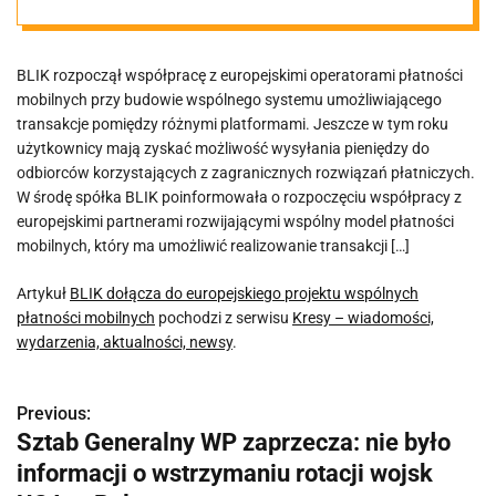
płatności
BLIK rozpoczął współpracę z europejskimi operatorami płatności
mobilnych
mobilnych przy budowie wspólnego systemu umożliwiającego
transakcje pomiędzy różnymi platformami. Jeszcze w tym roku
użytkownicy mają zyskać możliwość wysyłania pieniędzy do
odbiorców korzystających z zagranicznych rozwiązań płatniczych.
W środę spółka BLIK poinformowała o rozpoczęciu współpracy z
europejskimi partnerami rozwijającymi wspólny model płatności
mobilnych, który ma umożliwić realizowanie transakcji […]
Artykuł
BLIK dołącza do europejskiego projektu wspólnych
płatności mobilnych
pochodzi z serwisu
Kresy – wiadomości,
wydarzenia, aktualności, newsy
.
Previous:
N
Sztab Generalny WP zaprzecza: nie było
a
informacji o wstrzymaniu rotacji wojsk