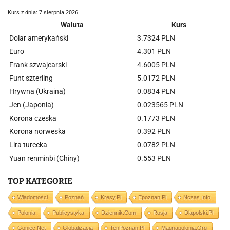
Kurs z dnia: 7 sierpnia 2026
Waluta
Kurs
Dolar amerykański
3.7324 PLN
Euro
4.301 PLN
Frank szwajcarski
4.6005 PLN
Funt szterling
5.0172 PLN
Hrywna (Ukraina)
0.0834 PLN
Jen (Japonia)
0.023565 PLN
Korona czeska
0.1773 PLN
Korona norweska
0.392 PLN
Lira turecka
0.0782 PLN
Yuan renminbi (Chiny)
0.553 PLN
TOP KATEGORIE
Wiadomości
Poznań
Kresy.pl
Epoznan.pl
Nczas.info
Polonia
Publicystyka
Dziennik.com
Rosja
Dlapolski.pl
Goniec.net
Globalizacja
TenPoznan.pl
Magnapolonia.org