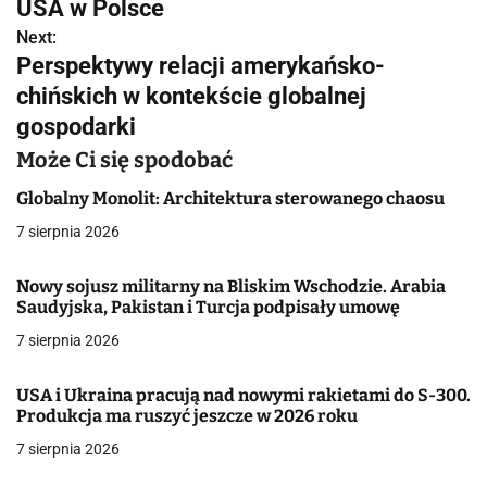
w
USA w Polsce
Next:
i
Perspektywy relacji amerykańsko-
g
chińskich w kontekście globalnej
gospodarki
a
Może Ci się spodobać
c
Globalny Monolit: Architektura sterowanego chaosu
j
7 sierpnia 2026
a
Nowy sojusz militarny na Bliskim Wschodzie. Arabia
w
Saudyjska, Pakistan i Turcja podpisały umowę
p
7 sierpnia 2026
i
USA i Ukraina pracują nad nowymi rakietami do S-300.
s
Produkcja ma ruszyć jeszcze w 2026 roku
7 sierpnia 2026
u