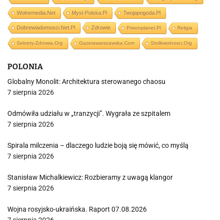
Wolnemedia.net
Mysl-Polska.pl
Twojapogoda.pl
Dobrewiadomosci.net.pl
Zdrowie
Prisonplanet.pl
Religia
Sekrety-Zdrowia.org
Gazetawarszawska.com
Stolikwolnosci.org
POLONIA
Globalny Monolit: Architektura sterowanego chaosu
7 sierpnia 2026
Odmówiła udziału w „tranzycji”. Wygrała ze szpitalem
7 sierpnia 2026
Spirala milczenia – dlaczego ludzie boją się mówić, co myślą
7 sierpnia 2026
Stanisław Michalkiewicz: Rozbieramy z uwagą klangor
7 sierpnia 2026
Wojna rosyjsko-ukraińska. Raport 07.08.2026