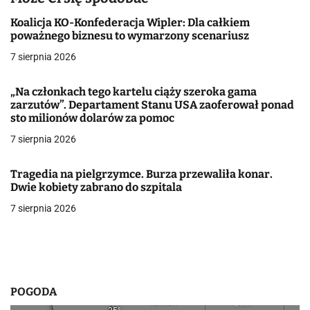
c
Koalicja KO-Konfederacja Wipler: Dla całkiem
poważnego biznesu to wymarzony scenariusz
j
7 sierpnia 2026
a
„Na członkach tego kartelu ciąży szeroka gama
w
zarzutów”. Departament Stanu USA zaoferował ponad
sto milionów dolarów za pomoc
p
7 sierpnia 2026
i
Tragedia na pielgrzymce. Burza przewaliła konar.
s
Dwie kobiety zabrano do szpitala
u
7 sierpnia 2026
POGODA