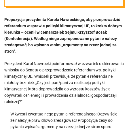
klimatycznej
Propozycja prezydenta Karola Nawrockiego, aby przeprowadzić
UE: Najwyższy
referendum w sprawie polityki klimatycznej UE, to krok w dobrym
kierunku – ocenił wicemarszałek Sejmu Krzysztof Bosak
czas! Biejat: Do
(Konfederacja). Według niego zaproponowane pytanie należy
zredagować, bo wpisano w nim „argumenty na rzecz jednej ze
stron”.
kosza!
Prezydent Karol Nawrocki poinformował w czwartek o skierowaniu
wniosku do Senatu o przeprowadzenie referendum ws. polityki
klimatycznej UE. Wniosek przewiduje, że pytanie referendalne
miałoby brzmieć: „Czy jest pan/pani za realizacją polityki
klimatycznej, która doprowadziła do wzrostu kosztów życia
obywateli, cen energii i prowadzenia działalności gospodarczej i
rolniczej?”.
W kwestii ewentualnego pytania referendalnego: Oczywiście
że należy je prawidłowo zredagować! Propozycja żeby do
pytania wpisać argumenty na rzecz jednej ze stron sporu