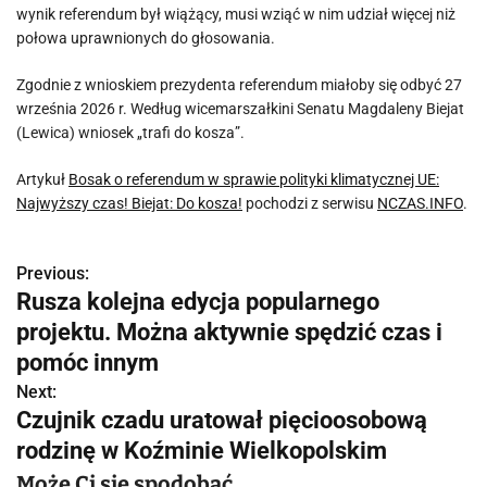
wynik referendum był wiążący, musi wziąć w nim udział więcej niż
połowa uprawnionych do głosowania.
Zgodnie z wnioskiem prezydenta referendum miałoby się odbyć 27
września 2026 r. Według wicemarszałkini Senatu Magdaleny Biejat
(Lewica) wniosek „trafi do kosza”.
Artykuł
Bosak o referendum w sprawie polityki klimatycznej UE:
Najwyższy czas! Biejat: Do kosza!
pochodzi z serwisu
NCZAS.INFO
.
Previous:
N
Rusza kolejna edycja popularnego
a
projektu. Można aktywnie spędzić czas i
w
pomóc innym
Next:
i
Czujnik czadu uratował pięcioosobową
g
rodzinę w Koźminie Wielkopolskim
a
Może Ci się spodobać