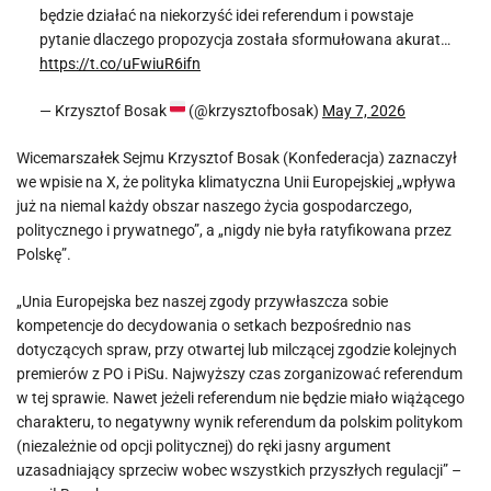
będzie działać na niekorzyść idei referendum i powstaje
pytanie dlaczego propozycja została sformułowana akurat…
https://t.co/uFwiuR6ifn
— Krzysztof Bosak
(@krzysztofbosak)
May 7, 2026
Wicemarszałek Sejmu Krzysztof Bosak (Konfederacja) zaznaczył
we wpisie na X, że polityka klimatyczna Unii Europejskiej „wpływa
już na niemal każdy obszar naszego życia gospodarczego,
politycznego i prywatnego”, a „nigdy nie była ratyfikowana przez
Polskę”.
„Unia Europejska bez naszej zgody przywłaszcza sobie
kompetencje do decydowania o setkach bezpośrednio nas
dotyczących spraw, przy otwartej lub milczącej zgodzie kolejnych
premierów z PO i PiSu. Najwyższy czas zorganizować referendum
w tej sprawie. Nawet jeżeli referendum nie będzie miało wiążącego
charakteru, to negatywny wynik referendum da polskim politykom
(niezależnie od opcji politycznej) do ręki jasny argument
uzasadniający sprzeciw wobec wszystkich przyszłych regulacji” –