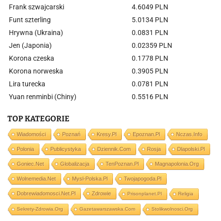
Frank szwajcarski
4.6049 PLN
Funt szterling
5.0134 PLN
Hrywna (Ukraina)
0.0831 PLN
Jen (Japonia)
0.02359 PLN
Korona czeska
0.1778 PLN
Korona norweska
0.3905 PLN
Lira turecka
0.0781 PLN
Yuan renminbi (Chiny)
0.5516 PLN
TOP KATEGORIE
Wiadomości
Poznań
Kresy.pl
Epoznan.pl
Nczas.info
Polonia
Publicystyka
Dziennik.com
Rosja
Dlapolski.pl
Goniec.net
Globalizacja
TenPoznan.pl
Magnapolonia.org
Wolnemedia.net
Mysl-Polska.pl
Twojapogoda.pl
Dobrewiadomosci.net.pl
Zdrowie
Prisonplanet.pl
Religia
Sekrety-Zdrowia.org
Gazetawarszawska.com
Stolikwolnosci.org