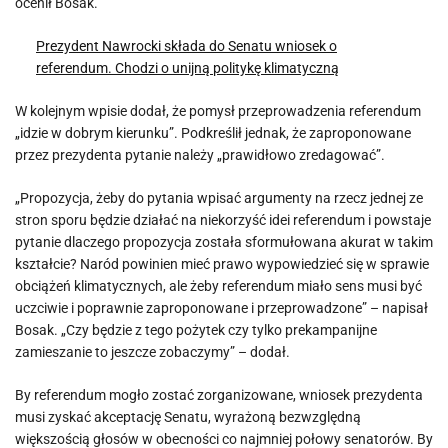
ocenił Bosak.
Prezydent Nawrocki składa do Senatu wniosek o
referendum. Chodzi o unijną politykę klimatyczną
W kolejnym wpisie dodał, że pomysł przeprowadzenia referendum
„idzie w dobrym kierunku”. Podkreślił jednak, że zaproponowane
przez prezydenta pytanie należy „prawidłowo zredagować”.
„Propozycja, żeby do pytania wpisać argumenty na rzecz jednej ze
stron sporu będzie działać na niekorzyść idei referendum i powstaje
pytanie dlaczego propozycja została sformułowana akurat w takim
kształcie? Naród powinien mieć prawo wypowiedzieć się w sprawie
obciążeń klimatycznych, ale żeby referendum miało sens musi być
uczciwie i poprawnie zaproponowane i przeprowadzone” – napisał
Bosak. „Czy będzie z tego pożytek czy tylko prekampanijne
zamieszanie to jeszcze zobaczymy” – dodał.
By referendum mogło zostać zorganizowane, wniosek prezydenta
musi zyskać akceptację Senatu, wyrażoną bezwzględną
większością głosów w obecności co najmniej połowy senatorów. By