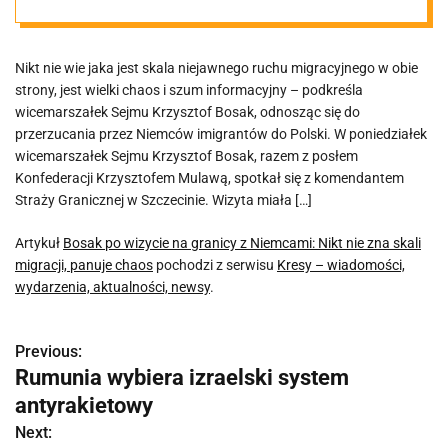
nie zna skali
Nikt nie wie jaka jest skala niejawnego ruchu migracyjnego w obie
migracji,
strony, jest wielki chaos i szum informacyjny – podkreśla
wicemarszałek Sejmu Krzysztof Bosak, odnosząc się do
panuje chaos
przerzucania przez Niemców imigrantów do Polski. W poniedziałek
wicemarszałek Sejmu Krzysztof Bosak, razem z posłem
Konfederacji Krzysztofem Mulawą, spotkał się z komendantem
Straży Granicznej w Szczecinie. Wizyta miała […]
Artykuł
Bosak po wizycie na granicy z Niemcami: Nikt nie zna skali
migracji, panuje chaos
pochodzi z serwisu
Kresy – wiadomości,
wydarzenia, aktualności, newsy
.
Previous:
N
Rumunia wybiera izraelski system
a
antyrakietowy
w
Next: