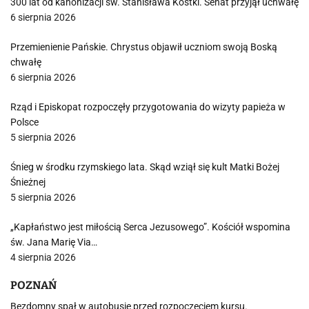
300 lat od kanonizacji św. Stanisława Kostki. Senat przyjął uchwałę
6 sierpnia 2026
Przemienienie Pańskie. Chrystus objawił uczniom swoją Boską
chwałę
6 sierpnia 2026
Rząd i Episkopat rozpoczęły przygotowania do wizyty papieża w
Polsce
5 sierpnia 2026
Śnieg w środku rzymskiego lata. Skąd wziął się kult Matki Bożej
Śnieżnej
5 sierpnia 2026
„Kapłaństwo jest miłością Serca Jezusowego”. Kościół wspomina
św. Jana Marię Via…
4 sierpnia 2026
POZNAŃ
Bezdomny spał w autobusie przed rozpoczęciem kursu.