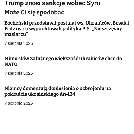
Trump znosi sankcje wobec Syrii
i
Może Ci się spodobać
g
Bocheński przedstawił postulat ws. Ukraińców. Bosak i
a
Fritz ostro wypunktowali polityka PiS. „Nieszczęsny
maślarzu”
c
7 sierpnia 2026
j
Mimo słów Załużnego większość Ukraińców chce do
a
NATO
w
7 sierpnia 2026
p
Niemcy dementują doniesienia o uzbrojeniu na
pokładzie ukraińskiego An-124
i
7 sierpnia 2026
s
u