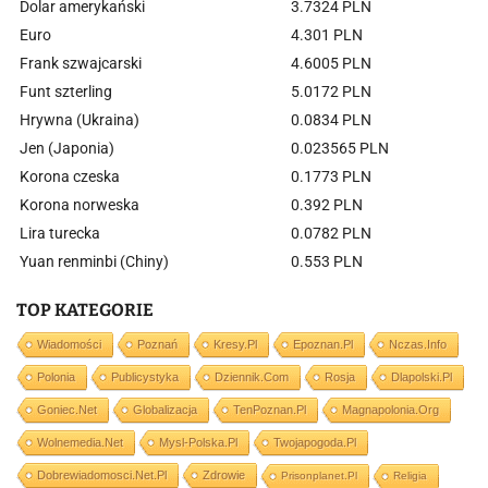
Dolar amerykański
3.7324 PLN
Euro
4.301 PLN
Frank szwajcarski
4.6005 PLN
Funt szterling
5.0172 PLN
Hrywna (Ukraina)
0.0834 PLN
Jen (Japonia)
0.023565 PLN
Korona czeska
0.1773 PLN
Korona norweska
0.392 PLN
Lira turecka
0.0782 PLN
Yuan renminbi (Chiny)
0.553 PLN
TOP KATEGORIE
Wiadomości
Poznań
Kresy.pl
Epoznan.pl
Nczas.info
Polonia
Publicystyka
Dziennik.com
Rosja
Dlapolski.pl
Goniec.net
Globalizacja
TenPoznan.pl
Magnapolonia.org
Wolnemedia.net
Mysl-Polska.pl
Twojapogoda.pl
Dobrewiadomosci.net.pl
Zdrowie
Prisonplanet.pl
Religia