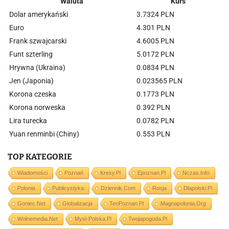
Waluta
Kurs
Dolar amerykański
3.7324 PLN
Euro
4.301 PLN
Frank szwajcarski
4.6005 PLN
Funt szterling
5.0172 PLN
Hrywna (Ukraina)
0.0834 PLN
Jen (Japonia)
0.023565 PLN
Korona czeska
0.1773 PLN
Korona norweska
0.392 PLN
Lira turecka
0.0782 PLN
Yuan renminbi (Chiny)
0.553 PLN
TOP KATEGORIE
Wiadomości
Poznań
Kresy.pl
Epoznan.pl
Nczas.info
Polonia
Publicystyka
Dziennik.com
Rosja
Dlapolski.pl
Goniec.net
Globalizacja
TenPoznan.pl
Magnapolonia.org
Wolnemedia.net
Mysl-Polska.pl
Twojapogoda.pl