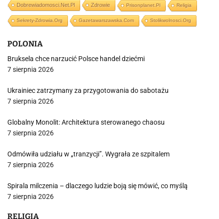
Dobrewiadomosci.net.pl
Zdrowie
Prisonplanet.pl
Religia
Sekrety-Zdrowia.org
Gazetawarszawska.com
Stolikwolnosci.org
POLONIA
Bruksela chce narzucić Polsce handel dziećmi
7 sierpnia 2026
Ukrainiec zatrzymany za przygotowania do sabotażu
7 sierpnia 2026
Globalny Monolit: Architektura sterowanego chaosu
7 sierpnia 2026
Odmówiła udziału w „tranzycji”. Wygrała ze szpitalem
7 sierpnia 2026
Spirala milczenia – dlaczego ludzie boją się mówić, co myślą
7 sierpnia 2026
RELIGIA