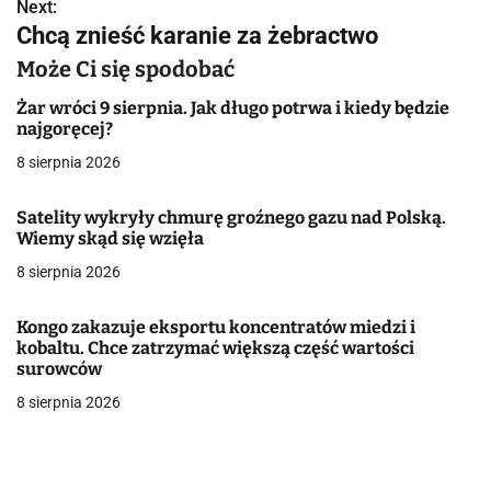
w
Next:
Chcą znieść karanie za żebractwo
i
Może Ci się spodobać
g
Żar wróci 9 sierpnia. Jak długo potrwa i kiedy będzie
a
najgoręcej?
8 sierpnia 2026
c
j
Satelity wykryły chmurę groźnego gazu nad Polską.
Wiemy skąd się wzięła
a
8 sierpnia 2026
w
Kongo zakazuje eksportu koncentratów miedzi i
p
kobaltu. Chce zatrzymać większą część wartości
surowców
i
8 sierpnia 2026
s
u