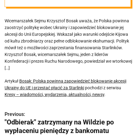
akcesji Ukrainy
Wicemarszałek Sejmu Krzysztof Bosak uważa, że Polska powinna
do UE i przestać
zaostrzyć politykę wobec Ukrainy i zapowiedzieć blokowanie jej
akcesji do Unii Europejskiej. Wskazał jako warunki odejście Kijowa
płacić za
od kultu zbrodniarzy oraz pełne odblokowanie ekshumacji. Polityk
mówił też o możliwości zaprzestania finansowania Starlinków.
Krzysztof Bosak, wicemarszałek Sejmu, jeden z liderów
Starlinki
Konfederacji i prezes Ruchu Narodowego, powiedział we wtorkowej
[…]
Artykuł
Bosak: Polska powinna zapowiedzieć blokowanie akcesji
Ukrainy do UE i przestać płacić za Starlinki
pochodzi z serwisu
Kresy – wiadomości, wydarzenia, aktualności, newsy
.
Previous:
N
"Odbierak" zatrzymany na Wildzie po
a
wypłaceniu pieniędzy z bankomatu