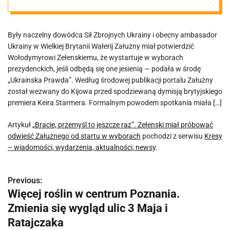
próbować
Były naczelny dowódca Sił Zbrojnych Ukrainy i obecny ambasador
odwieść
Ukrainy w Wielkiej Brytanii Wałerij Załużny miał potwierdzić
Wołodymyrowi Zełenskiemu, że wystartuje w wyborach
Załużnego od
prezydenckich, jeśli odbędą się one jesienią — podała w środę
„Ukrainska Prawda”. Według środowej publikacji portalu Załużny
został wezwany do Kijowa przed spodziewaną dymisją brytyjskiego
startu w
premiera Keira Starmera. Formalnym powodem spotkania miała […]
wyborach
Artykuł
„Bracie, przemyśl to jeszcze raz”. Zełenski miał próbować
odwieść Załużnego od startu w wyborach
pochodzi z serwisu
Kresy
– wiadomości, wydarzenia, aktualności, newsy
.
Previous:
N
Więcej roślin w centrum Poznania.
a
Zmienia się wygląd ulic 3 Maja i
w
Ratajczaka