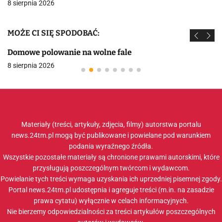
8 sierpnia 2026
MOŻE CI SIĘ SPODOBAĆ:
Domowe polowanie na wolne fale
8 sierpnia 2026
Materiały (treści, artykuły, zdjęcia, filmy) autorstwa portalu
news.24tm.pl mogą być publikowane i powielane pod warunkiem
podania wyraźnego źródła.
Wszystkie pozostałe materiały są chronione prawami autorskimi, które
przysługują poszczególnym twórcom i wydawcom.
Powielanie tych treści wymaga uzyskania ich uprzedniej pisemnej zgody.
Portal news.24tm.pl udostępnia i agreguje treści (m.in. na zasadzie
prawa cytatu) wyłącznie w celach informacyjnych.
Nie bierzemy odpowiedzialności za treści artykułów poszczególnych