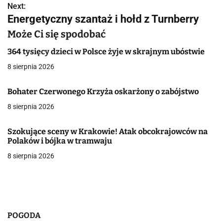
Next:
i
Energetyczny szantaż i hołd z Turnberry
g
Może Ci się spodobać
a
364 tysięcy dzieci w Polsce żyje w skrajnym ubóstwie
c
8 sierpnia 2026
j
Bohater Czerwonego Krzyża oskarżony o zabójstwo
a
8 sierpnia 2026
w
Szokujące sceny w Krakowie! Atak obcokrajowców na
p
Polaków i bójka w tramwaju
8 sierpnia 2026
i
s
u
POGODA