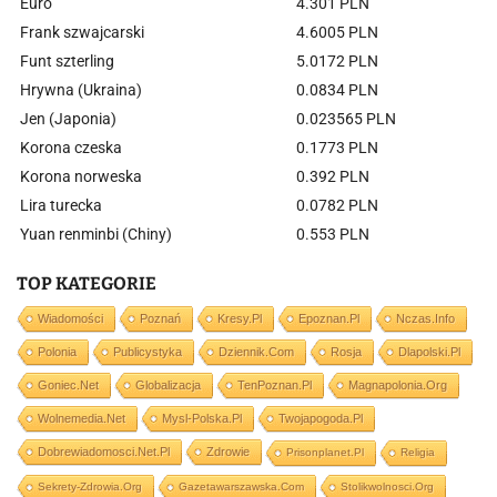
Euro
4.301 PLN
Frank szwajcarski
4.6005 PLN
Funt szterling
5.0172 PLN
Hrywna (Ukraina)
0.0834 PLN
Jen (Japonia)
0.023565 PLN
Korona czeska
0.1773 PLN
Korona norweska
0.392 PLN
Lira turecka
0.0782 PLN
Yuan renminbi (Chiny)
0.553 PLN
TOP KATEGORIE
Wiadomości
Poznań
Kresy.pl
Epoznan.pl
Nczas.info
Polonia
Publicystyka
Dziennik.com
Rosja
Dlapolski.pl
Goniec.net
Globalizacja
TenPoznan.pl
Magnapolonia.org
Wolnemedia.net
Mysl-Polska.pl
Twojapogoda.pl
Dobrewiadomosci.net.pl
Zdrowie
Prisonplanet.pl
Religia
Sekrety-Zdrowia.org
Gazetawarszawska.com
Stolikwolnosci.org