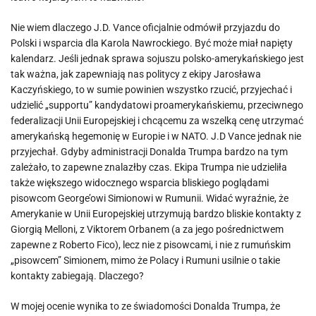
Nie wiem dlaczego J.D. Vance oficjalnie odmówił przyjazdu do
Polski i wsparcia dla Karola Nawrockiego. Być może miał napięty
kalendarz. Jeśli jednak sprawa sojuszu polsko-amerykańskiego jest
tak ważna, jak zapewniają nas politycy z ekipy Jarosława
Kaczyńskiego, to w sumie powinien wszystko rzucić, przyjechać i
udzielić „supportu” kandydatowi proamerykańskiemu, przeciwnego
federalizacji Unii Europejskiej i chcącemu za wszelką cenę utrzymać
amerykańską hegemonię w Europie i w NATO. J.D Vance jednak nie
przyjechał. Gdyby administracji Donalda Trumpa bardzo na tym
zależało, to zapewne znalazłby czas. Ekipa Trumpa nie udzieliła
także większego widocznego wsparcia bliskiego poglądami
pisowcom George’owi Simionowi w Rumunii. Widać wyraźnie, że
Amerykanie w Unii Europejskiej utrzymują bardzo bliskie kontakty z
Giorgią Melloni, z Viktorem Orbanem (a za jego pośrednictwem
zapewne z Roberto Fico), lecz nie z pisowcami, i nie z rumuńskim
„pisowcem” Simionem, mimo że Polacy i Rumuni usilnie o takie
kontakty zabiegają. Dlaczego?
W mojej ocenie wynika to ze świadomości Donalda Trumpa, że