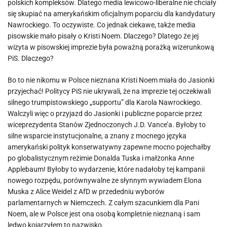
polskich kompleksów. Dlatego media lewicowo-liberalne nie chciały
się skupiać na amerykańskim oficjalnym poparciu dla kandydatury
Nawrockiego. To oczywiste. Co jednak ciekawe, także media
pisowskie mało pisały o Kristi Noem. Dlaczego? Dlatego że jej
wizyta w pisowskiej imprezie była poważną porażką wizerunkową
PiS. Dlaczego?
Bo to nie nikomu w Polsce nieznana Kristi Noem miała do Jasionki
przyjechać! Politycy PiS nie ukrywali, że na imprezie tej oczekiwali
silnego trumpistowskiego „supportu” dla Karola Nawrockiego.
Walczyli więc o przyjazd do Jasionki i publiczne poparcie przez
wiceprezydenta Stanów Zjednoczonych J.D. Vance’a. Byłoby to
silne wsparcie instytucjonalne, a znany z mocnego języka
amerykański polityk konserwatywny zapewne mocno pojechałby
po globalistycznym reżimie Donalda Tuska i małżonka Anne
Applebaum! Byłoby to wydarzenie, które nadałoby tej kampanii
nowego rozpędu, porównywalne ze słynnym wywiadem Elona
Muska z Alice Weidel z AfD w przededniu wyborów
parlamentarnych w Niemczech. Z całym szacunkiem dla Pani
Noem, ale w Polsce jest ona osobą kompletnie nieznaną i sam
ledwo kojarzyłem to nazwisko.