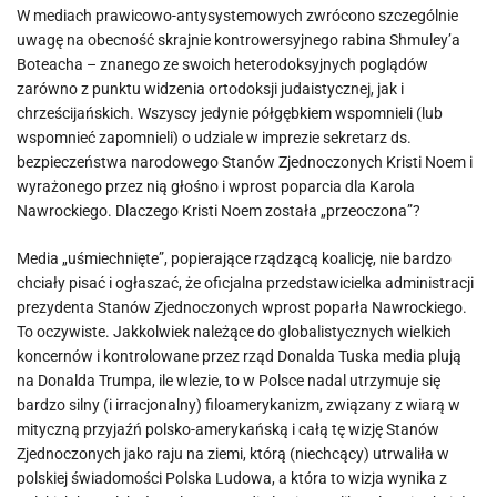
W mediach prawicowo-antysystemowych zwrócono szczególnie
uwagę na obecność skrajnie kontrowersyjnego rabina Shmuley’a
Boteacha – znanego ze swoich heterodoksyjnych poglądów
zarówno z punktu widzenia ortodoksji judaistycznej, jak i
chrześcijańskich. Wszyscy jedynie półgębkiem wspomnieli (lub
wspomnieć zapomnieli) o udziale w imprezie sekretarz ds.
bezpieczeństwa narodowego Stanów Zjednoczonych Kristi Noem i
wyrażonego przez nią głośno i wprost poparcia dla Karola
Nawrockiego. Dlaczego Kristi Noem została „przeoczona”?
Media „uśmiechnięte”, popierające rządzącą koalicję, nie bardzo
chciały pisać i ogłaszać, że oficjalna przedstawicielka administracji
prezydenta Stanów Zjednoczonych wprost poparła Nawrockiego.
To oczywiste. Jakkolwiek należące do globalistycznych wielkich
koncernów i kontrolowane przez rząd Donalda Tuska media plują
na Donalda Trumpa, ile wlezie, to w Polsce nadal utrzymuje się
bardzo silny (i irracjonalny) filoamerykanizm, związany z wiarą w
mityczną przyjaźń polsko-amerykańską i całą tę wizję Stanów
Zjednoczonych jako raju na ziemi, którą (niechcący) utrwaliła w
polskiej świadomości Polska Ludowa, a która to wizja wynika z