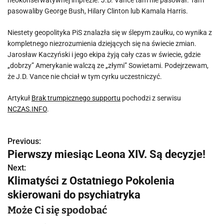
neokonserwatywnej imprezie. J.D. Vance tam nie pasował. Tam
pasowaliby George Bush, Hilary Clinton lub Kamala Harris.
Niestety geopolityka PiS znalazła się w ślepym zaułku, co wynika z
kompletnego niezrozumienia dziejących się na świecie zmian.
Jarosław Kaczyński i jego ekipa żyją cały czas w świecie, gdzie
„dobrzy” Amerykanie walczą ze „złymi” Sowietami. Podejrzewam,
że J.D. Vance nie chciał w tym cyrku uczestniczyć.
Artykuł
Brak trumpicznego supportu
pochodzi z serwisu
NCZAS.INFO
.
Previous:
N
Pierwszy miesiąc Leona XIV. Są decyzje!
a
Next:
Klimatyści z Ostatniego Pokolenia
w
skierowani do psychiatryka
i
Może Ci się spodobać
g