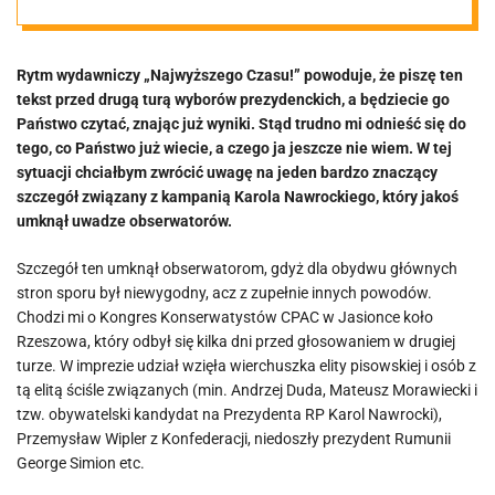
Rytm wydawniczy „Najwyższego Czasu!” powoduje, że piszę ten
tekst przed drugą turą wyborów prezydenckich, a będziecie go
Państwo czytać, znając już wyniki. Stąd trudno mi odnieść się do
tego, co Państwo już wiecie, a czego ja jeszcze nie wiem. W tej
sytuacji chciałbym zwrócić uwagę na jeden bardzo znaczący
szczegół związany z kampanią Karola Nawrockiego, który jakoś
umknął uwadze obserwatorów.
Szczegół ten umknął obserwatorom, gdyż dla obydwu głównych
stron sporu był niewygodny, acz z zupełnie innych powodów.
Chodzi mi o Kongres Konserwatystów CPAC w Jasionce koło
Rzeszowa, który odbył się kilka dni przed głosowaniem w drugiej
turze. W imprezie udział wzięła wierchuszka elity pisowskiej i osób z
tą elitą ściśle związanych (min. Andrzej Duda, Mateusz Morawiecki i
tzw. obywatelski kandydat na Prezydenta RP Karol Nawrocki),
Przemysław Wipler z Konfederacji, niedoszły prezydent Rumunii
George Simion etc.