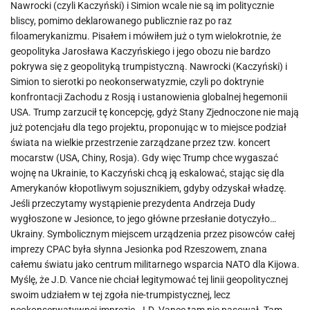
Nawrocki (czyli Kaczyński) i Simion wcale nie są im politycznie
bliscy, pomimo deklarowanego publicznie raz po raz
filoamerykanizmu. Pisałem i mówiłem już o tym wielokrotnie, że
geopolityka Jarosława Kaczyńskiego i jego obozu nie bardzo
pokrywa się z geopolityką trumpistyczną. Nawrocki (Kaczyński) i
Simion to sierotki po neokonserwatyzmie, czyli po doktrynie
konfrontacji Zachodu z Rosją i ustanowienia globalnej hegemonii
USA. Trump zarzucił tę koncepcję, gdyż Stany Zjednoczone nie mają
już potencjału dla tego projektu, proponując w to miejsce podział
świata na wielkie przestrzenie zarządzane przez tzw. koncert
mocarstw (USA, Chiny, Rosja). Gdy więc Trump chce wygaszać
wojnę na Ukrainie, to Kaczyński chcą ją eskalować, stając się dla
Amerykanów kłopotliwym sojusznikiem, gdyby odzyskał władzę.
Jeśli przeczytamy wystąpienie prezydenta Andrzeja Dudy
wygłoszone w Jesionce, to jego główne przesłanie dotyczyło…
Ukrainy. Symbolicznym miejscem urządzenia przez pisowców całej
imprezy CPAC była słynna Jesionka pod Rzeszowem, znana
całemu światu jako centrum militarnego wsparcia NATO dla Kijowa.
Myślę, że J.D. Vance nie chciał legitymować tej linii geopolitycznej
swoim udziałem w tej zgoła nie-trumpistycznej, lecz