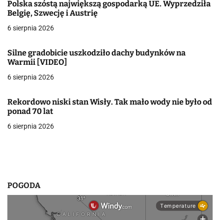
Polska szóstą największą gospodarką UE. Wyprzedziła
a
Belgię, Szwecję i Austrię
6 sierpnia 2026
c
j
Silne gradobicie uszkodziło dachy budynków na
Warmii [VIDEO]
a
6 sierpnia 2026
w
Rekordowo niski stan Wisły. Tak mało wody nie było od
p
ponad 70 lat
i
6 sierpnia 2026
s
u
POGODA