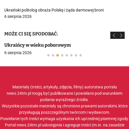
Ukraiński politolog obraża Polskę i żąda darmowej broni
6 sierpnia 2026
MOŻE CI SIĘ SPODOBAĆ:
Ukraińcy w wieku poborowym
6 sierpnia 2026
Materiały (treści, artykuły, zdjęcia, filmy) autorstwa portalu
news.24tm.pl mogą być publikowane i powielane pod warunkiem
podania wyraźnego źródła.
Wszystkie pozostałe materiały są chronione prawami autorskimi, które
przysługują poszczególnym twórcom i wydawcom.
Powielanie tych treści wymaga uzyskania ich uprzedniej pisemnej zgody.
Portal news.24tm.pl udostępnia i agreguje treści (m.in. na zasadzie