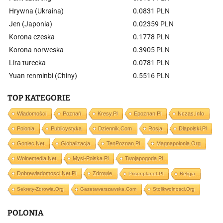
Hrywna (Ukraina)
0.0831 PLN
Jen (Japonia)
0.02359 PLN
Korona czeska
0.1778 PLN
Korona norweska
0.3905 PLN
Lira turecka
0.0781 PLN
Yuan renminbi (Chiny)
0.5516 PLN
TOP KATEGORIE
Wiadomości
Poznań
Kresy.pl
Epoznan.pl
Nczas.info
Polonia
Publicystyka
Dziennik.com
Rosja
Dlapolski.pl
Goniec.net
Globalizacja
TenPoznan.pl
Magnapolonia.org
Wolnemedia.net
Mysl-Polska.pl
Twojapogoda.pl
Dobrewiadomosci.net.pl
Zdrowie
Prisonplanet.pl
Religia
Sekrety-Zdrowia.org
Gazetawarszawska.com
Stolikwolnosci.org
POLONIA