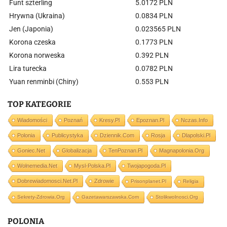
Funt szterling
5.0172 PLN
Hrywna (Ukraina)
0.0834 PLN
Jen (Japonia)
0.023565 PLN
Korona czeska
0.1773 PLN
Korona norweska
0.392 PLN
Lira turecka
0.0782 PLN
Yuan renminbi (Chiny)
0.553 PLN
TOP KATEGORIE
Wiadomości
Poznań
Kresy.pl
Epoznan.pl
Nczas.info
Polonia
Publicystyka
Dziennik.com
Rosja
Dlapolski.pl
Goniec.net
Globalizacja
TenPoznan.pl
Magnapolonia.org
Wolnemedia.net
Mysl-Polska.pl
Twojapogoda.pl
Dobrewiadomosci.net.pl
Zdrowie
Prisonplanet.pl
Religia
Sekrety-Zdrowia.org
Gazetawarszawska.com
Stolikwolnosci.org
POLONIA