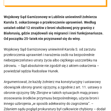
strzelał do
Wojskowy Sąd Garnizonowy w Lublinie uniewinnił żołnierza
imigrantów na
Karola S. oskarżonego o przekroczenie uprawnień. Według
ustaleń oddał 12 strzałów z broni służbowej przy granicy z
granicy z
Białorusią, gdzie znajdowali się migranci i inni funkcjonariusze.
Od początku 25-latek nie przyznawał się do winy.
Białorusią
Wojskowy Sąd Garnizonowy uniewinnił Karola S. od zarzutu
przekroczenia uprawnień i narażenia osób na bezpośrednie
niebezpieczeństwo utraty życia albo ciężkiego uszczerbku na
zdrowiu. – Sąd absolutnie nie zgodził się z aktem oskarżenia –
powiedział sędzia Radosław Hunek.
Argumentował, że każdy żołnierz ma konstytucyjny i ustawowy
obowiązek obrony granic ojczyzny, a zgodnie z art. 11. ustawy o
obronie ojczyzny Siły Zbrojne w takich sytuacjach mają prawo
stosowania środków przymusu bezpośredniego, użycia broni i
innego uzbrojenia „w sposób adekwatny do zagrożenia”. –
Zdaniem sądu pogląd prokuratury był całkowicie chybiony – dodał