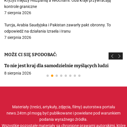
Kryzys między Hiszpanią a Włochami. Oba kraje przywracają
kontrole graniczne
7 sierpnia 2026
Turcja, Arabia Saudyjska i Pakistan zawarły pakt obronny. To
odpowiedź na działania Izraela i Iranu
7 sierpnia 2026
MOŻE CI SIĘ SPODOBAĆ:
To nie jest kraj dla samodzielnie myślących ludzi
8 sierpnia 2026
Materiały (treści, artykuły, zdjęcia, filmy) autorstwa portalu
news.24tm.pl mogą być publikowane i powielane pod warunkiem
podania wyraźnego źródła.
Wszystkie pozostałe materiały są chronione prawami autorskimi, które