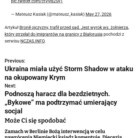
pic.twitter.com/ctVvls2Sy1
— Mateusz Kasiak (@mateusz_kasiak)
May 27, 2026
Artykuł
Bronił ojczyzny, trafił przed sąd. Jest wyrok ws. żołnierza,
który strzelał do imigrantów na granicy z Białorusią
pochodzi z
serwisu
NCZAS.INFO
.
Previous:
N
Ukraina miała użyć Storm Shadow w ataku
a
na okupowany Krym
w
Next:
Podnoszą haracz dla bezdzietnych.
i
„Bykowe” ma podtrzymać umierający
g
socjal
a
Może Ci się spodobać
c
Zamach w Berlinie Bożą interwencją w celu
nawrócenia Niemiecki ksiądz komentuje. Diecezja