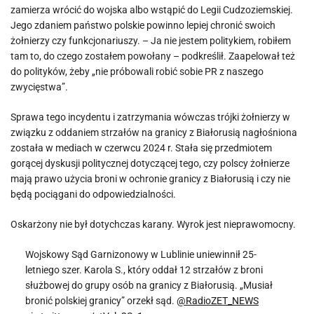
zamierza wrócić do wojska albo wstąpić do Legii Cudzoziemskiej.
Jego zdaniem państwo polskie powinno lepiej chronić swoich
żołnierzy czy funkcjonariuszy. – Ja nie jestem politykiem, robiłem
tam to, do czego zostałem powołany – podkreślił. Zaapelował też
do polityków, żeby „nie próbowali robić sobie PR z naszego
zwycięstwa”.
Sprawa tego incydentu i zatrzymania wówczas trójki żołnierzy w
związku z oddaniem strzałów na granicy z Białorusią nagłośniona
została w mediach w czerwcu 2024 r. Stała się przedmiotem
gorącej dyskusji politycznej dotyczącej tego, czy polscy żołnierze
mają prawo użycia broni w ochronie granicy z Białorusią i czy nie
będą pociągani do odpowiedzialności.
Oskarżony nie był dotychczas karany. Wyrok jest nieprawomocny.
Wojskowy Sąd Garnizonowy w Lublinie uniewinnił 25-
letniego szer. Karola S., który oddał 12 strzałów z broni
służbowej do grupy osób na granicy z Białorusią. „Musiał
bronić polskiej granicy” orzekł sąd.
@RadioZET_NEWS