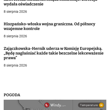
j
wydała oświadczenie
8 sierpnia 2026
a
w
Hiszpańsko-włoska wojna graniczna. Od północy
wzajemne kontrole
p
8 sierpnia 2026
i
Zajączkowska-Hernik uderza w Komisję Europejską.
s
„Będę nagłaśniać każde takie bezczelne lekceważenie
prawa”
u
8 sierpnia 2026
POGODA