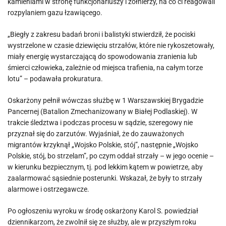
kamieniami w stronę funkcjonariuszy i żołnierzy, na co ci reagowali
rozpylaniem gazu łzawiącego.
„Biegły z zakresu badań broni i balistyki stwierdził, że pociski
wystrzelone w czasie dziewięciu strzałów, które nie rykoszetowały,
miały energię wystarczającą do spowodowania zranienia lub
śmierci człowieka, zależnie od miejsca trafienia, na całym torze
lotu” – podawała prokuratura.
Oskarżony pełnił wówczas służbę w 1 Warszawskiej Brygadzie
Pancernej (Batalion Zmechanizowany w Białej Podlaskiej). W
trakcie śledztwa i podczas procesu w sądzie, szeregowy nie
przyznał się do zarzutów. Wyjaśniał, że do zauważonych
migrantów krzyknął „Wojsko Polskie, stój”, następnie „Wojsko
Polskie, stój, bo strzelam”, po czym oddał strzały – w jego ocenie –
w kierunku bezpiecznym, tj. pod lekkim kątem w powietrze, aby
zaalarmować sąsiednie posterunki. Wskazał, że były to strzały
alarmowe i ostrzegawcze.
Po ogłoszeniu wyroku w środę oskarżony Karol S. powiedział
dziennikarzom, że zwolnił się ze służby, ale w przyszłym roku