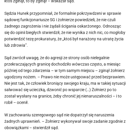
ktoś zginął, to by zginął – wskazał sąd.
Sędzia Hunek przypomniał, że formalnie pokrzywdzeni w sprawie
sądowej funkcjonariusze SG i żołnierze powiedzieli, że nie czuli
żadnego zagrożenia i nie żądali ścigania oskarżonego. Odnosząc
się do opinii biegłych stwierdził, że nie wynika z nich nic, co mogłoby
potwierdzić tezę prokuratury, że „ktoś był narażony na utratę życia
lub zdrowia”.
Sąd zwrócił uwagę, że do agresji ze strony osób nielegalnie
przekraczających granicę dochodziło wówczas często, a miesiąc
później od tego zdarzenia – w tym samym miejscu – zginął żołnierz
ugodzony nożem. – Prawo nie może ustępować przed bezprawiem.
Nie jest tak, że człowiek broniący swojego kraju, ma w takiej sytuacji
salwować się ucieczką, dzwonić po wsparcie (…) Żołnierz po to
został wysłany na granice, żeby chronić jej nienaruszalności – i to
robił – ocenił.
W zachowaniu szeregowego sąd nie dopatrzył się naruszenia
żadnych uprawnień. – Żołnierz wykonywał swoje zadanie zgodnie z
obowiązkami – stwierdził sąd.