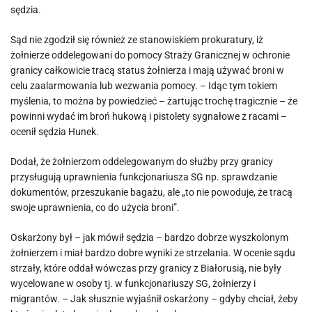
sędzia.
Sąd nie zgodził się również ze stanowiskiem prokuratury, iż
żołnierze oddelegowani do pomocy Straży Granicznej w ochronie
granicy całkowicie tracą status żołnierza i mają używać broni w
celu zaalarmowania lub wezwania pomocy. – Idąc tym tokiem
myślenia, to można by powiedzieć – żartując trochę tragicznie – że
powinni wydać im broń hukową i pistolety sygnałowe z racami –
ocenił sędzia Hunek.
Dodał, że żołnierzom oddelegowanym do służby przy granicy
przysługują uprawnienia funkcjonariusza SG np. sprawdzanie
dokumentów, przeszukanie bagażu, ale „to nie powoduje, że tracą
swoje uprawnienia, co do użycia broni”.
Oskarżony był – jak mówił sędzia – bardzo dobrze wyszkolonym
żołnierzem i miał bardzo dobre wyniki ze strzelania. W ocenie sądu
strzały, które oddał wówczas przy granicy z Białorusią, nie były
wycelowane w osoby tj. w funkcjonariuszy SG, żołnierzy i
migrantów. – Jak słusznie wyjaśnił oskarżony – gdyby chciał, żeby