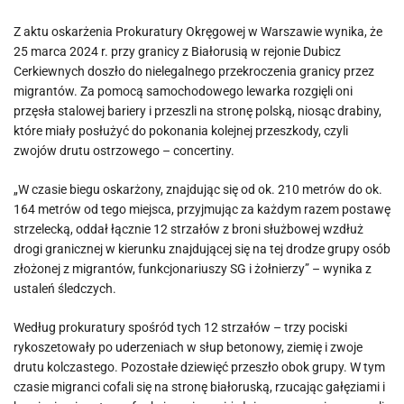
Z aktu oskarżenia Prokuratury Okręgowej w Warszawie wynika, że
25 marca 2024 r. przy granicy z Białorusią w rejonie Dubicz
Cerkiewnych doszło do nielegalnego przekroczenia granicy przez
migrantów. Za pomocą samochodowego lewarka rozgięli oni
przęsła stalowej bariery i przeszli na stronę polską, niosąc drabiny,
które miały posłużyć do pokonania kolejnej przeszkody, czyli
zwojów drutu ostrzowego – concertiny.
„W czasie biegu oskarżony, znajdując się od ok. 210 metrów do ok.
164 metrów od tego miejsca, przyjmując za każdym razem postawę
strzelecką, oddał łącznie 12 strzałów z broni służbowej wzdłuż
drogi granicznej w kierunku znajdującej się na tej drodze grupy osób
złożonej z migrantów, funkcjonariuszy SG i żołnierzy” – wynika z
ustaleń śledczych.
Według prokuratury spośród tych 12 strzałów – trzy pociski
rykoszetowały po uderzeniach w słup betonowy, ziemię i zwoje
drutu kolczastego. Pozostałe dziewięć przeszło obok grupy. W tym
czasie migranci cofali się na stronę białoruską, rzucając gałęziami i