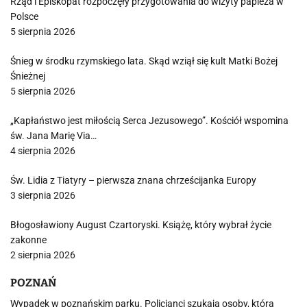
Rząd i Episkopat rozpoczęły przygotowania do wizyty papieża w
Polsce
5 sierpnia 2026
Śnieg w środku rzymskiego lata. Skąd wziął się kult Matki Bożej
Śnieżnej
5 sierpnia 2026
„Kapłaństwo jest miłością Serca Jezusowego”. Kościół wspomina
św. Jana Marię Via…
4 sierpnia 2026
Św. Lidia z Tiatyry – pierwsza znana chrześcijanka Europy
3 sierpnia 2026
Błogosławiony August Czartoryski. Książę, który wybrał życie
zakonne
2 sierpnia 2026
POZNAŃ
Wypadek w poznańskim parku. Policjanci szukają osoby, która