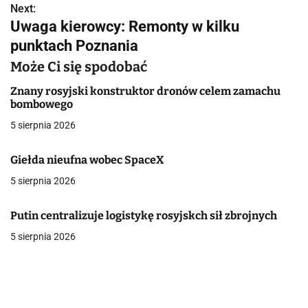
Next:
i
Uwaga kierowcy: Remonty w kilku
g
punktach Poznania
a
Może Ci się spodobać
c
Znany rosyjski konstruktor dronów celem zamachu
bombowego
j
5 sierpnia 2026
a
Giełda nieufna wobec SpaceX
w
5 sierpnia 2026
p
Putin centralizuje logistykę rosyjskch sił zbrojnych
i
5 sierpnia 2026
s
u