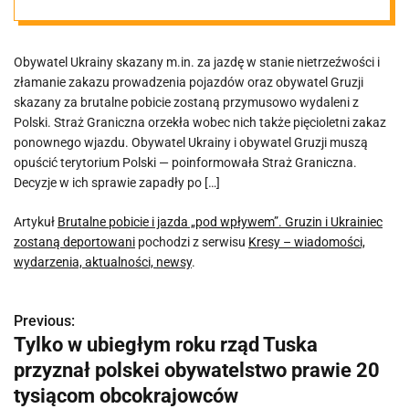
Gruzin i
Obywatel Ukrainy skazany m.in. za jazdę w stanie nietrzeźwości i
Ukrainiec
złamanie zakazu prowadzenia pojazdów oraz obywatel Gruzji
skazany za brutalne pobicie zostaną przymusowo wydaleni z
zostaną
Polski. Straż Graniczna orzekła wobec nich także pięcioletni zakaz
ponownego wjazdu. Obywatel Ukrainy i obywatel Gruzji muszą
opuścić terytorium Polski — poinformowała Straż Graniczna.
deportowani
Decyzje w ich sprawie zapadły po […]
Artykuł
Brutalne pobicie i jazda „pod wpływem”. Gruzin i Ukrainiec
zostaną deportowani
pochodzi z serwisu
Kresy – wiadomości,
wydarzenia, aktualności, newsy
.
Previous:
N
Tylko w ubiegłym roku rząd Tuska
a
przyznał polskei obywatelstwo prawie 20
w
tysiącom obcokrajowców