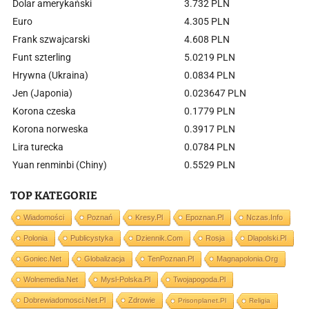
Dolar amerykański
3.732 PLN
Euro
4.305 PLN
Frank szwajcarski
4.608 PLN
Funt szterling
5.0219 PLN
Hrywna (Ukraina)
0.0834 PLN
Jen (Japonia)
0.023647 PLN
Korona czeska
0.1779 PLN
Korona norweska
0.3917 PLN
Lira turecka
0.0784 PLN
Yuan renminbi (Chiny)
0.5529 PLN
TOP KATEGORIE
Wiadomości
Poznań
Kresy.pl
Epoznan.pl
Nczas.info
Polonia
Publicystyka
Dziennik.com
Rosja
Dlapolski.pl
Goniec.net
Globalizacja
TenPoznan.pl
Magnapolonia.org
Wolnemedia.net
Mysl-Polska.pl
Twojapogoda.pl
Dobrewiadomosci.net.pl
Zdrowie
Prisonplanet.pl
Religia