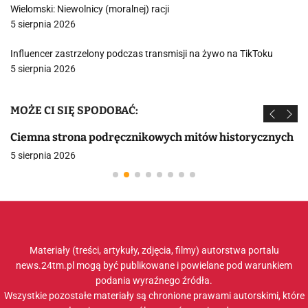
Wielomski: Niewolnicy (moralnej) racji
5 sierpnia 2026
Influencer zastrzelony podczas transmisji na żywo na TikToku
5 sierpnia 2026
MOŻE CI SIĘ SPODOBAĆ:
Ciemna strona podręcznikowych mitów historycznych
5 sierpnia 2026
Materiały (treści, artykuły, zdjęcia, filmy) autorstwa portalu
news.24tm.pl mogą być publikowane i powielane pod warunkiem
podania wyraźnego źródła.
Wszystkie pozostałe materiały są chronione prawami autorskimi, które